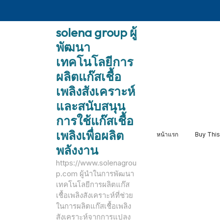
Skip
solena group ผู้
to
พัฒนา
content
เทคโนโลยีการ
ผลิตแก๊สเชื้อ
เพลิงสังเคราะห์
และสนับสนุน
การใช้แก๊สเชื้อ
เพลิงเพื่อผลิต
หน้าแรก
Buy Thi
พลังงาน
https://www.solenagrou
p.com ผู้นำในการพัฒนา
เทคโนโลยีการผลิตแก๊ส
เชื้อเพลิงสังเคราะห์ที่ช่วย
ในการผลิตแก๊สเชื้อเพลิง
สังเคราะห์จากการแปลง