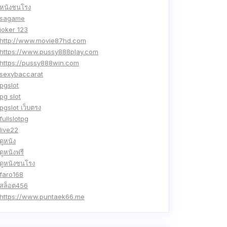
หนังชนโรง
sagame
joker 123
http://www.movie87hd.com
https://www.pussy888play.com
https://pussy888win.com
sexybaccarat
pgslot
pg slot
pgslot เว็บตรง
fullslotpg
live22
ดูหนัง
ดูหนังฟรี
ดูหนังชนโรง
faro168
สล็อต456
https://www.puntaek66.me