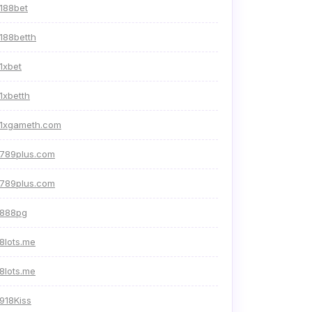
188bet
188betth
1xbet
1xbetth
1xgameth.com
789plus.com
789plus.com
888pg
8lots.me
8lots.me
918Kiss