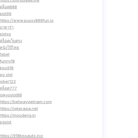
https://bonus888.life
สล็อต888
slot99
https://www.pussy888fun.io
บาคาร่า
slotxo
สล็อตเว็บตรง
หนังโป๊ไทย
1xbet
funny18
kiss918
pg slot
joker123
สล็อต777
tokyoslot88
https://betwayvietnam.com
https://jokerasia.net
https://moodeng.in
pgslot
https://918kissauto.xyz