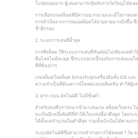
โบนัสบ่อยมาก ผู้เล่นสามารถลุ้นรับรางวัลใหญ่ได้ตล
การเลือกเกมสล็อตที่มีความมากมายและมีโอกาสแตกแ
การทำเงินจากการหมุนสล็อตได้ง่ายดายมากยิ่งขึ้น ซึ่ง
ซ้ำอีกรอบ
2. ระบบการเล่นที่ล้ำยุค
การที่สล็อต ใช้ระบบการเล่นที่ทันสมัยไม่เพียงแค่ทำใ
ลื่นไหลไม่มีสะดุด ซึ่งระบบพวกนี้รองรับการเล่นบนโทร
ที่ที่ต้องการ
เกมสล็อตในสล็อต ยังรองรับทุกเครื่องมือทั้ง iOS และ A
ความจำเป็นที่ต้องดาวน์โหลดแอปพลิเคชัน ทำให้ผู้เล
3. ฝาก-ถอน อัตโนมัติ ไม่มีขั้นต่ำ
สำหรับคนที่ปรารถนาเข้ามาเล่นเกม สล็อตเว็บตรง
จะเป็นอีกหนึ่งข้อดีที่ทำให้เว็บแห่งนี้น่าดึงดูด โดยร
ได้ตั้งแต่จำนวนเงินต่ำที่สุด รวมทั้งเบิกเงินได้ตาม
ระบบอัตโนมัติซึ่งสามารถทำรายการได้ตลอด 1 วัน จะช