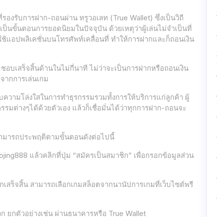
ี่รองรับการฝาก-ถอนผ่าน ทรูวอเลท (True Wallet) ซึ่งเป็นวิถี
็นขั้นตอนการยอดนิยมในปัจจุบัน ด้วยเหตุว่าผู้เล่นไม่จำเป็นที่
้แอปพลิเคชั่นบนโทรศัพท์เคลื่อนที่ ทำให้การฝากและก็ถอนเงิน
บเสร็จสิ้นด้านในไม่กี่นาที ไม่ว่าจะเป็นการฝากหรือถอนเงิน
ได้จากการเล่นเกม
กับความโล่งใสในการทำธุรกรรมรวมทั้งการให้บริการแก่ลูกค้า ผู้
มต่างๆได้ด้วยตัวเอง แล้วก็เชื่อมั่นได้ว่าทุกการฝาก-ถอนจะ
ล่นสามารถประพฤติตามขั้นตอนดังต่อไปนี้
aojing888 แล้วคลิกที่ปุ่ม “สมัครเป็นสมาชิก” เพื่อกรอกข้อมูลส่วน
ชิกเสร็จสิ้น สามารถเลือกเกมสล็อตจากนานัปการเกมที่เว็บไซต์พรี
ก ยกตัวอย่างเช่น ผ่านธนาคารหรือ True Wallet