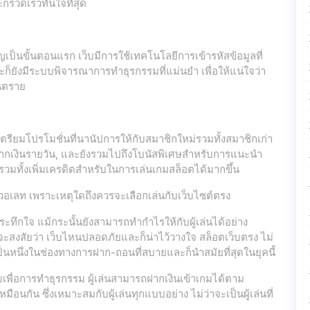
็รวดเร็วทันใจที่สุด
ป็นขั้นตอนแรก เว็บมีการใช้เทคโนโลยีการเข้ารหัสข้อมูลที่
ละก็ยังมีระบบพิจารณาการทำธุรกรรมที่แม่นยำ เพื่อให้แน่ใจว่า
ันตราย
เตรียมโปรโมชั่นที่นานัปการให้กับสมาชิกใหม่รวมทั้งสมาชิกเก่า
ัสฝากเงินรายวัน, และยังรวมไปถึงโบนัสพิเศษสำหรับการแนะนำ
ะรวมทั้งเพิ่มเครดิตสำหรับในการเล่นเกมสล็อตได้มากขึ้น
วอเลท เพราะเหตุใดถึงควรจะเลือกเล่นกับเว็บไซต์ตรง
ทึกใจ แม้กระนั้นยังสามารถทำกำไรให้กับผู้เล่นได้อย่าง
ะสงสัยว่า เว็บไหนปลอดภัยและก็น่าไว้วางใจ สล็อตเว็บตรง ไม่
เป็นหนึ่งในช่องทางการฝาก-ถอนที่สบายและก็นำสมัยที่สุดในยุคนี้
พื่อการทำธุรกรรม ผู้เล่นสามารถฝากเงินเข้าเกมได้ตาม
นกัน ซึ่งเหมาะสมกับผู้เล่นทุกแบบอย่าง ไม่ว่าจะเป็นผู้เล่นที่