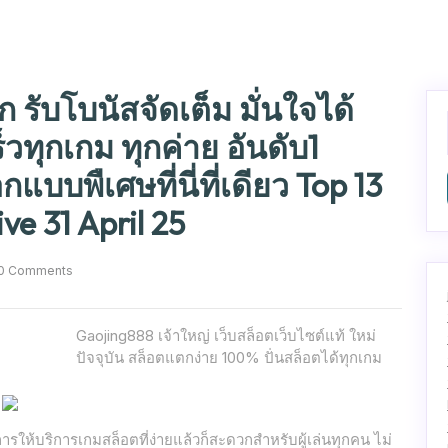
รับโบนัสจัดเต็ม มั่นใจได้
วทุกเกม ทุกค่าย อันดับ1
บบพืเศษที่นี่ที่เดียว Top 13
ve 31 April 25
0 Comments
Gaojing888 เจ้าใหญ่ เว็บสล็อตเว็บไซต์แท้ ใหม่
ปัจจุบัน สล็อตแตกง่าย 100% ปั่นสล็อตได้ทุกเกม
ับการให้บริการเกมสล็อตที่ง่ายแล้วก็สะดวกสำหรับผู้เล่นทุกคน ไม่