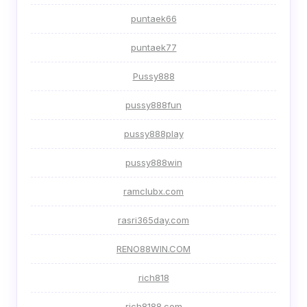
puntaek66
puntaek77
Pussy888
pussy888fun
pussy888play
pussy888win
ramclubx.com
rasri365day.com
RENO88WIN.COM
rich818
rich8188.com