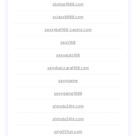
sbotop1688.com
sclass8888.com
sexxybet168-casino.com
sexy168
sexyauto168
sexybaccarat168.com
sexygame
sexygame1688
shinobi24hr.com
shinobi24hr.com
sing55fun.com