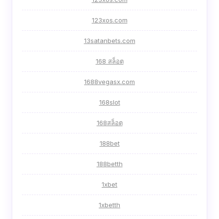
123xos.com
13satanbets.com
168 สล็อต
1688vegasx.com
168slot
168สล็อต
188bet
188betth
1xbet
1xbetth