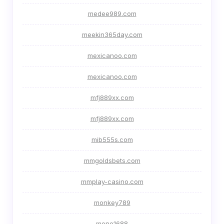
medee989.com
meekin365day.com
mexicanoo.com
mexicanoo.com
mfj889xx.com
mfj889xx.com
mib555s.com
mmgoldsbets.com
mmplay-casino.com
monkey789
mono1688