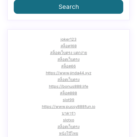
Search
joker123
สล็อต168
สล็อตเว็บตรง แตกง่าย
สล็อตเว็บตรง
สล็อต66
https://www.jinda44.xyz
สล็อตเว็บตรง
https://bonus888.life
สล็อต888
slot99
https://www.pussy888fun.io
บาคาร่า
slotxo
สล็อตเว็บตรง
หนังโป๊ไทย