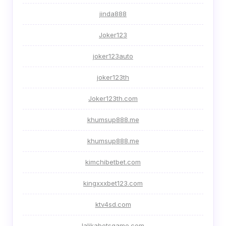
jinda888
Joker123
joker123auto
joker123th
Joker123th.com
khumsup888.me
khumsup888.me
kimchibetbet.com
kingxxxbet123.com
ktv4sd.com
lalikabetsgame.com