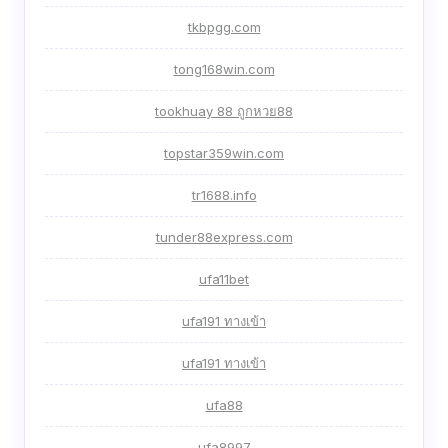
tkbpgg.com
tong168win.com
tookhuay 88 ถูกหวย88
topstar359win.com
tr1688.info
tunder88express.com
ufa11bet
ufa191 ทางเข้า
ufa191 ทางเข้า
ufa88
ufa8997