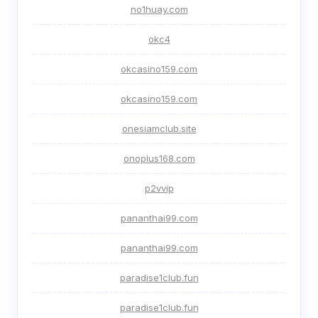
no1huay.com
okc4
okcasino159.com
okcasino159.com
onesiamclub.site
onoplus168.com
p2vvip
pananthai99.com
pananthai99.com
paradise1club.fun
paradise1club.fun