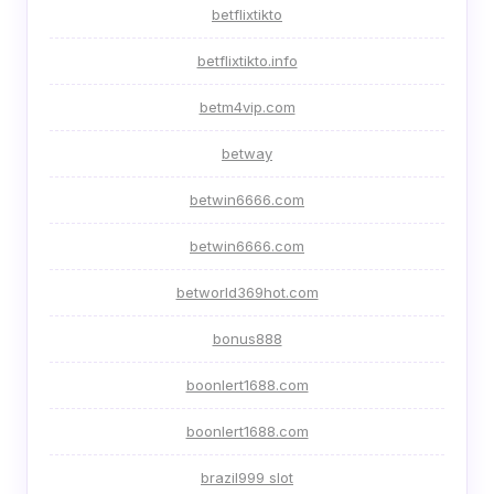
betflixtikto
betflixtikto.info
betm4vip.com
betway
betwin6666.com
betwin6666.com
betworld369hot.com
bonus888
boonlert1688.com
boonlert1688.com
brazil999 slot