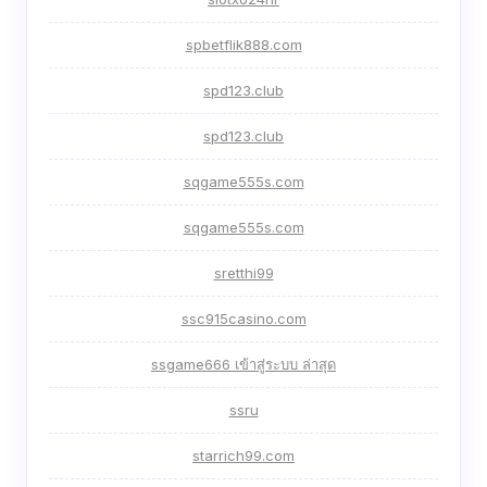
spbetflik888.com
spd123.club
spd123.club
sqgame555s.com
sqgame555s.com
sretthi99
ssc915casino.com
ssgame666 เข้าสู่ระบบ ล่าสุด
ssru
starrich99.com