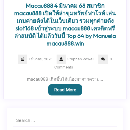
Macau888 4 มีนาคม 68 สมาชิก
macau888 เปิดให้ล่าขุมทรัพย์ฟาโรห์ เล่น
เกมค่ายดังได้ในเว็บเดียว รวมทุกค่ายดัง
slot168 เข้าสู่ระบบ macau888 เครดิตฟรี
ล่าสมบัติ ได้แล้ววันนี้ Top 64 by Manuela
macau888.win
1 มีนาคม, 2025
Stephen Powell
0
Comments
macau888 เกิดขึ้นได้เนื่องมาจากความ…
Read More