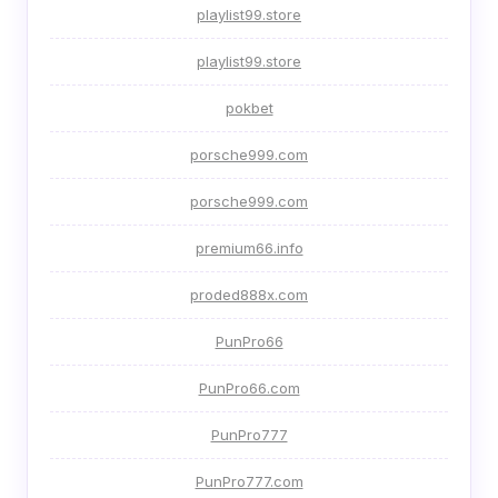
playlist99.store
playlist99.store
pokbet
porsche999.com
porsche999.com
premium66.info
proded888x.com
PunPro66
PunPro66.com
PunPro777
PunPro777.com