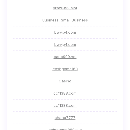
brazil999 slot
Business, Small Business
bwvip4.com
bwvip4.com
carlo999.net
cashgame168
Casino
cc11388.com
cc11388.com
chang7777
chinatown888.win