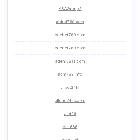
ABAGroup2
abbet789.com
acebet789.com
acebet789.com
aden168ss.com
adm789.info
allbet24hr
allone745s.com
alot66
alot666
amb slot