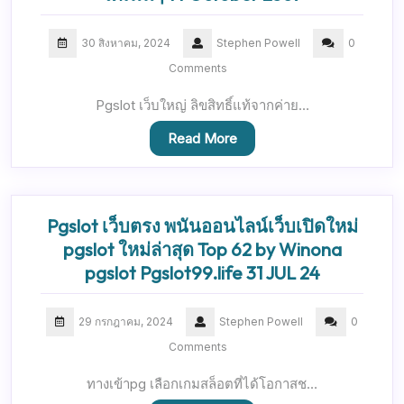
30 สิงหาคม, 2024
Stephen Powell
0
Comments
Pgslot เว็บใหญ่ ลิขสิทธิ์แท้จากค่าย…
Read More
Pgslot เว็บตรง พนันออนไลน์เว็บเปิดใหม่
pgslot ใหม่ล่าสุด Top 62 by Winona
pgslot Pgslot99.life 31 JUL 24
29 กรกฎาคม, 2024
Stephen Powell
0
Comments
ทางเข้าpg เลือกเกมสล็อตที่ได้โอกาสช…