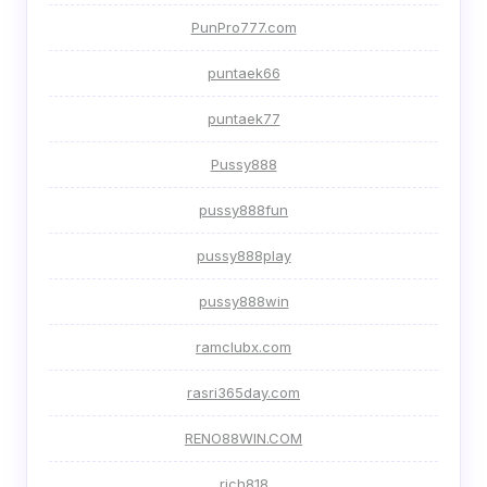
PunPro777.com
puntaek66
puntaek77
Pussy888
pussy888fun
pussy888play
pussy888win
ramclubx.com
rasri365day.com
RENO88WIN.COM
rich818