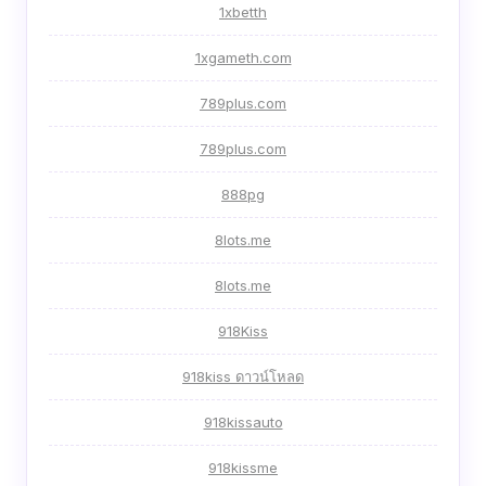
1xbetth
1xgameth.com
789plus.com
789plus.com
888pg
8lots.me
8lots.me
918Kiss
918kiss ดาวน์โหลด
918kissauto
918kissme