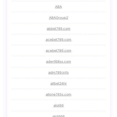
ABA
ABAGroup2
abbet789.com
acebet789.com
acebet789.com
aden168ss.com
adm789.info
allbet24hr
allone745s.com
alot66
alot666