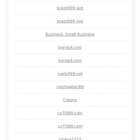
brazil999 slot
brazil999 slot
Business, Small Business
bwvip4.com
bwvip4.com
carlo999.net
cashgame168
Casino
cc11388.com
cc11388.com
chang7777