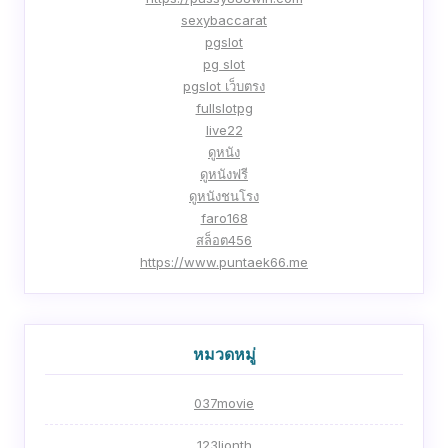
sexybaccarat
pgslot
pg slot
pgslot เว็บตรง
fullslotpg
live22
ดูหนัง
ดูหนังฟรี
ดูหนังชนโรง
faro168
สล็อต456
https://www.puntaek66.me
หมวดหมู่
037movie
123lionth