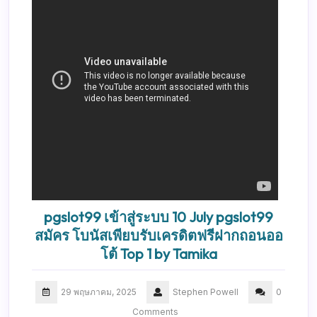
pgslot99 เข้าสู่ระบบ 10 July pgslot99
สมัคร โบนัสเพียบรับเครดิตฟรีฝากถอนออ
โต้ Top 1 by Tamika
29 พฤษภาคม, 2025
Stephen Powell
0
Comments