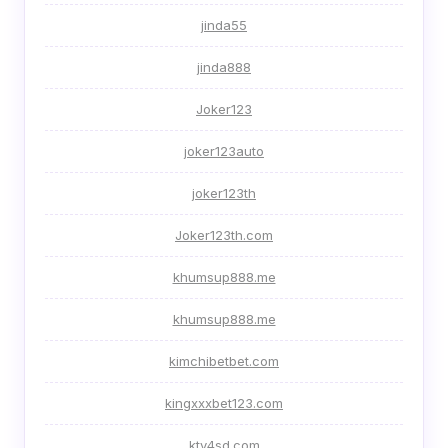
jinda55
jinda888
Joker123
joker123auto
joker123th
Joker123th.com
khumsup888.me
khumsup888.me
kimchibetbet.com
kingxxxbet123.com
ktv4sd.com