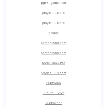
pgx62game.com
playlist99.store
playlist99.store
pokbet
porsche999.com
porsche999.com
premium66.info
proded888x.com
PunPro66
PunPro66.com
PunPro777