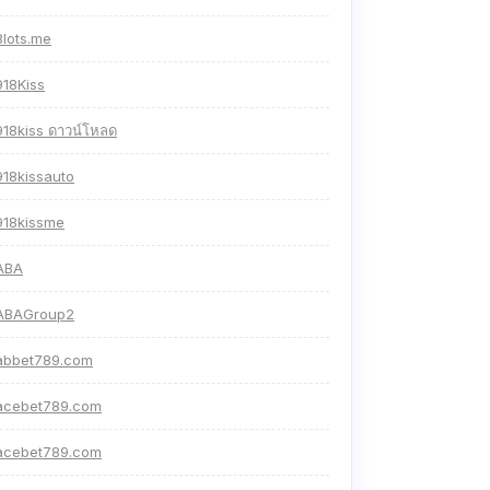
8lots.me
918Kiss
918kiss ดาวน์โหลด
918kissauto
918kissme
ABA
ABAGroup2
abbet789.com
acebet789.com
acebet789.com