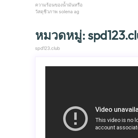
ความร้อนของน้ำมันหรือ
วัสดุชีวภาพ solena ag
หมวดหมู่:
spd123.c
spd123.club