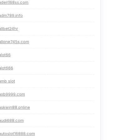
aden168ss.com
adm789.info
allbet24hr
allone745s.com
alot66
alot666
amb slot
asb9999.com
askwin88.online
audi688.com
autoslot16888.com