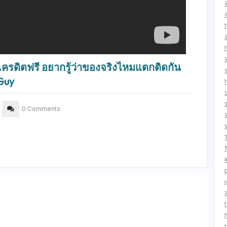
 เครดิตฟรี อยากรู้ว่าของจริงไหมแตกติดกัน
 Guy
0 Comments