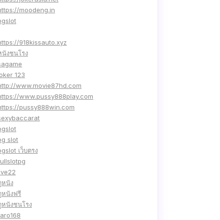
https://moodeng.in
pgslot
https://918kissauto.xyz
หนังชนโรง
sagame
joker 123
http://www.movie87hd.com
https://www.pussy888play.com
https://pussy888win.com
sexybaccarat
pgslot
pg slot
pgslot เว็บตรง
fullslotpg
live22
ดูหนัง
ดูหนังฟรี
ดูหนังชนโรง
faro168