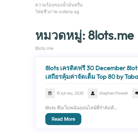
ความร้อนของน้ำมันหรือ
วัสดุชีวภาพ solena ag
หมวดหมู่:
8lots.me
8lots.me
8lots เครดิตฟรี 30 December 8lot
เสถียรคุ้มค่าจัดเต็ม Top 80 by Tab
15 ตุลาคม, 2025
Stephen Powell
8lots คือเว็บพนันออนไลน์ที่กำลังเดิ…
Read More