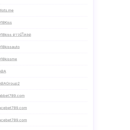
8lots.me
918Kiss
918kiss ดาวน์โหลด
918kissauto
918kissme
ABA
ABAGroup2
abbet789.com
acebet789.com
acebet789.com