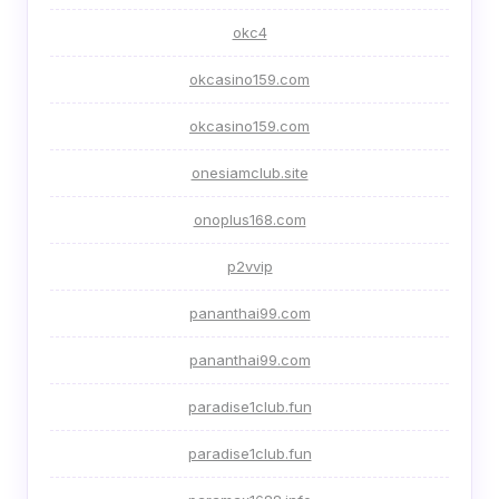
okc4
okcasino159.com
okcasino159.com
onesiamclub.site
onoplus168.com
p2vvip
pananthai99.com
pananthai99.com
paradise1club.fun
paradise1club.fun