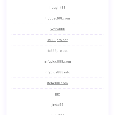
huayhit88
hubbet168.com
hydra888
ib888pro.bet
ib888pro.bet
infyplus888.com
infyplus888.info
item388.com
jav
jinda55