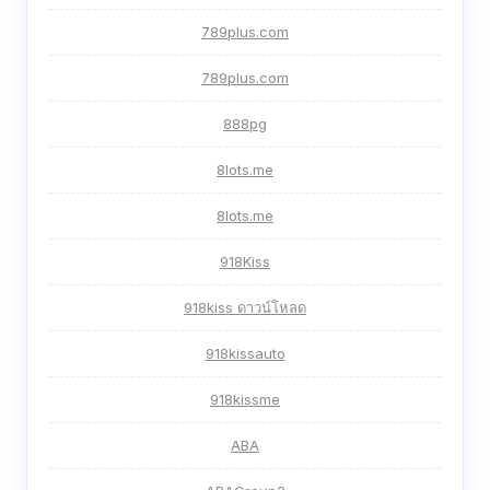
789plus.com
789plus.com
888pg
8lots.me
8lots.me
918Kiss
918kiss ดาวน์โหลด
918kissauto
918kissme
ABA