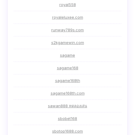
royal558
royaleluxee.com
runway789s.com
s2kgamewin.com
sagame
sagame168
sagame168th
sagame168th.com
sawan888 ทดลองเล่น
sbobet168
sbotop1688.com