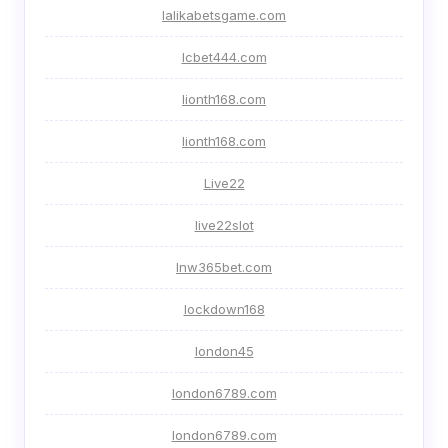
lalikabetsgame.com
lcbet444.com
lionth168.com
lionth168.com
Live22
live22slot
lnw365bet.com
lockdown168
london45
london6789.com
london6789.com