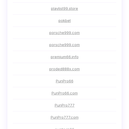
playlist99.store
pokbet
porsche999.com
porsche999.com
premium66.info
proded888x.com
PunPro66
PunPro66.com
PunPro777
PunPro777.com