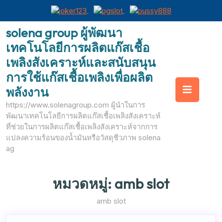
Skip
solena group ผู้พัฒนา
to
เทคโนโลยีการผลิตแก๊สเชื้อ
content
เพลิงสังเคราะห์และสนับสนุน
การใช้แก๊สเชื้อเพลิงเพื่อผลิต
Op
พลังงาน
https://www.solenagroup.com ผู้นำในการ
But
พัฒนาเทคโนโลยีการผลิตแก๊สเชื้อเพลิงสังเคราะห์
ที่ช่วยในการผลิตแก๊สเชื้อเพลิงสังเคราะห์จากการ
แปลงความร้อนของน้ำมันหรือวัสดุชีวภาพ solena
ag
หมวดหมู่:
amb slot
amb slot