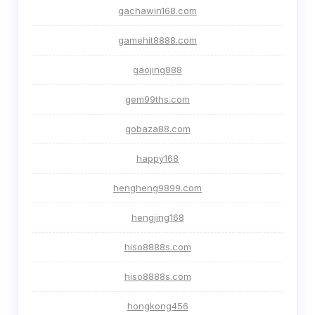
gachawin168.com
gamehit8888.com
gaojing888
gem99ths.com
gobaza88.com
happy168
hengheng9899.com
hengjing168
hiso8888s.com
hiso8888s.com
hongkong456