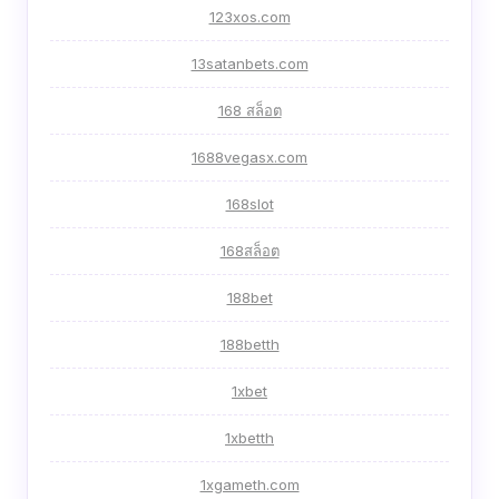
123xos.com
13satanbets.com
168 สล็อต
1688vegasx.com
168slot
168สล็อต
188bet
188betth
1xbet
1xbetth
1xgameth.com