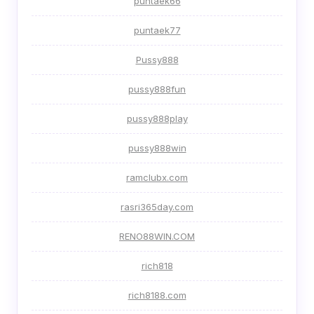
puntaek66
puntaek77
Pussy888
pussy888fun
pussy888play
pussy888win
ramclubx.com
rasri365day.com
RENO88WIN.COM
rich818
rich8188.com