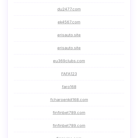
du2477.com
ek4567.com
erisauto.site
erisauto.site
eu369clubs.com
FAFA123
faro168
fcharoenkit168.com
finfinbet789.com
finfinbet789.com