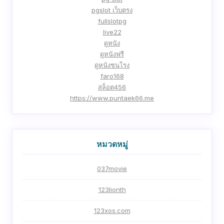
pgslot เว็บตรง
fullslotpg
live22
ดูหนัง
ดูหนังฟรี
ดูหนังชนโรง
faro168
สล็อต456
https://www.puntaek66.me
หมวดหมู่
037movie
123lionth
123xos.com