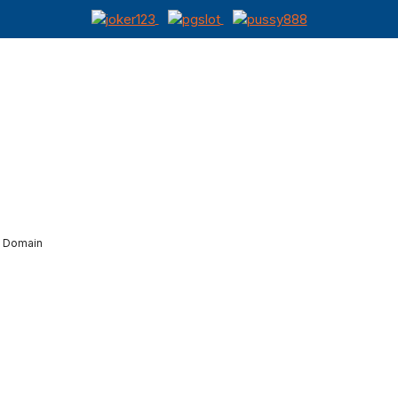
s Domain