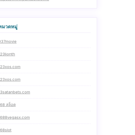
หมวดหมู่
037movie
123lionth
123xos.com
123xos.com
13satanbets.com
168 สล็อต
1688vegasx.com
168slot