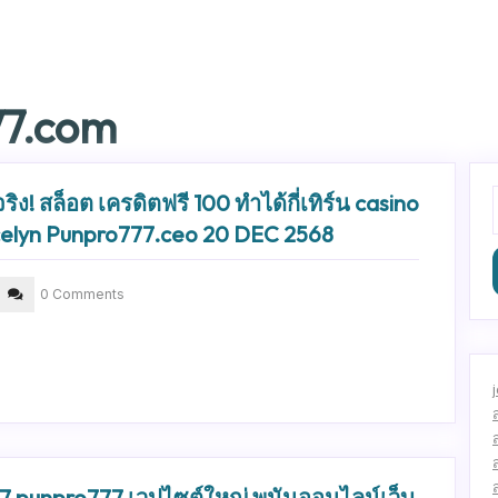
77.com
! สล็อต เครดิตฟรี 100 ทำได้กี่เทิร์น casino
ycelyn Punpro777.ceo 20 DEC 2568
0 Comments
7 punpro777 เวปไซต์ใหญ่ พนันออนไลน์เว็บ