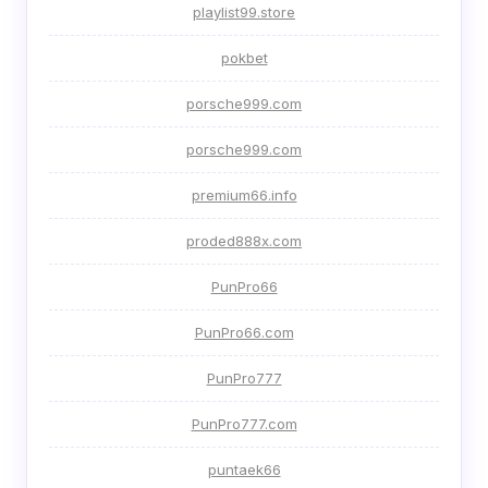
playlist99.store
pokbet
porsche999.com
porsche999.com
premium66.info
proded888x.com
PunPro66
PunPro66.com
PunPro777
PunPro777.com
puntaek66