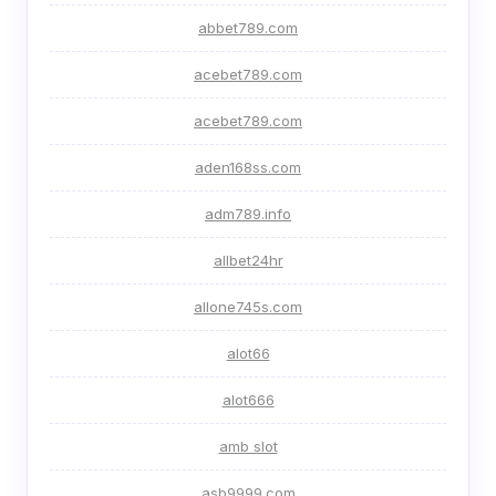
abbet789.com
acebet789.com
acebet789.com
aden168ss.com
adm789.info
allbet24hr
allone745s.com
alot66
alot666
amb slot
asb9999.com