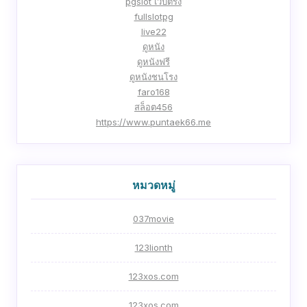
pgslot เว็บตรง
fullslotpg
live22
ดูหนัง
ดูหนังฟรี
ดูหนังชนโรง
faro168
สล็อต456
https://www.puntaek66.me
หมวดหมู่
037movie
123lionth
123xos.com
123xos.com