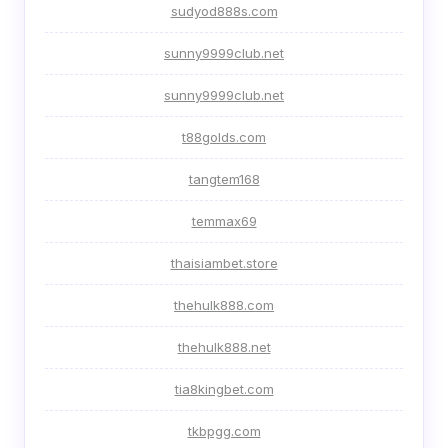
sudyod888s.com
sunny9999club.net
sunny9999club.net
t88golds.com
tangtem168
temmax69
thaisiambet.store
thehulk888.com
thehulk888.net
tia8kingbet.com
tkbpgg.com