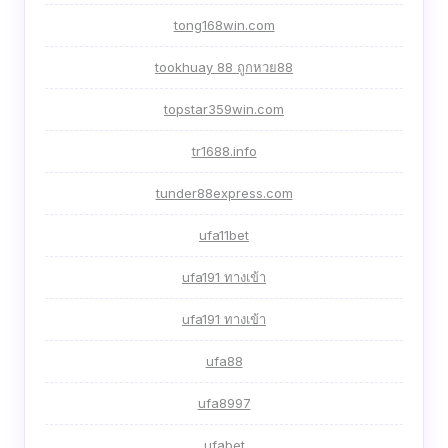
tong168win.com
tookhuay 88 ถูกหวย88
topstar359win.com
tr1688.info
tunder88express.com
ufa11bet
ufa191 ทางเข้า
ufa191 ทางเข้า
ufa88
ufa8997
ufabet