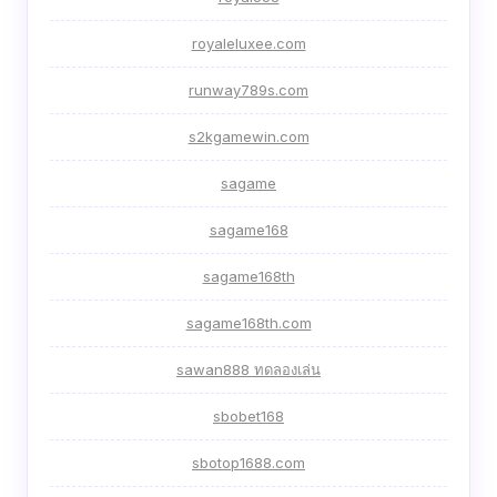
royaleluxee.com
runway789s.com
s2kgamewin.com
sagame
sagame168
sagame168th
sagame168th.com
sawan888 ทดลองเล่น
sbobet168
sbotop1688.com