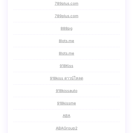
789plus.com
789plus.com
888pg
8lots.me
8lots.me
918Kiss
918kiss ดาวน์โหลด
918kissauto
918kissme
ABA
ABAGroup2