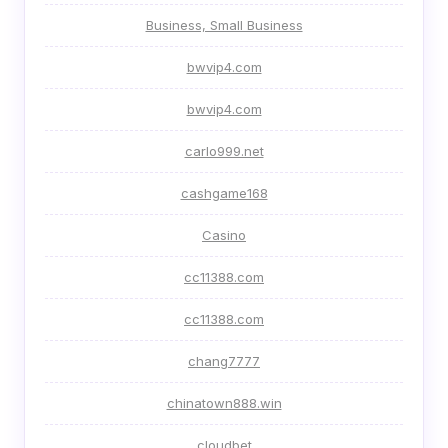
Business, Small Business
bwvip4.com
bwvip4.com
carlo999.net
cashgame168
Casino
cc11388.com
cc11388.com
chang7777
chinatown888.win
cloudbet