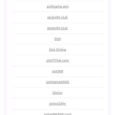
six9game.win
skylix99.club
skylix99.club
Slot
Slot Online
slot1111ok.com
slot168
slotgame6666
Slotxo
slotxo24hr
spbetflik888.com