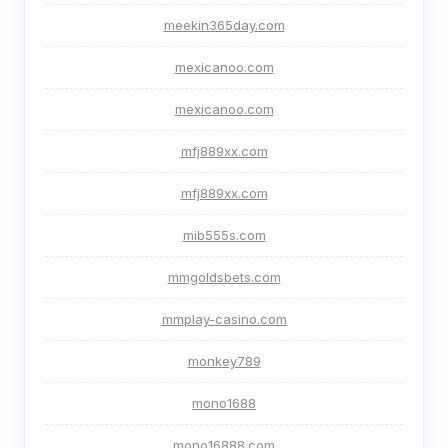
meekin365day.com
mexicanoo.com
mexicanoo.com
mfj889xx.com
mfj889xx.com
mib555s.com
mmgoldsbets.com
mmplay-casino.com
monkey789
mono1688
mono16888.com