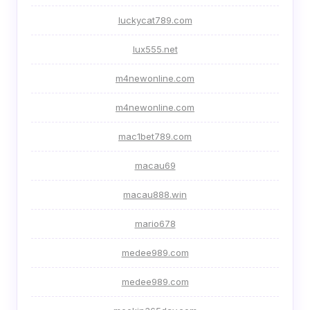
luckycat789.com
lux555.net
m4newonline.com
m4newonline.com
mac1bet789.com
macau69
macau888.win
mario678
medee989.com
medee989.com