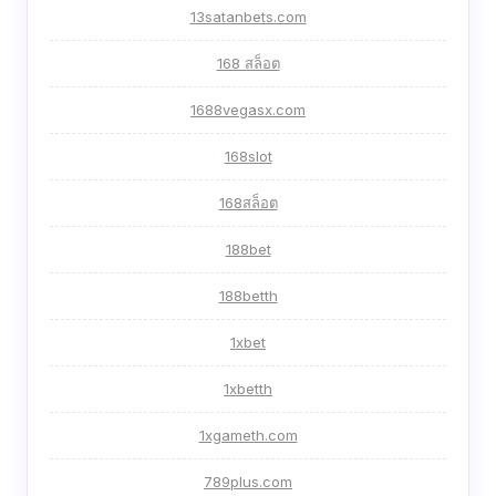
13satanbets.com
168 สล็อต
1688vegasx.com
168slot
168สล็อต
188bet
188betth
1xbet
1xbetth
1xgameth.com
789plus.com