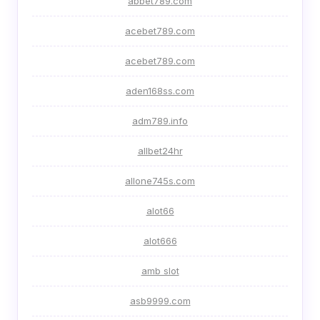
abbet789.com
acebet789.com
acebet789.com
aden168ss.com
adm789.info
allbet24hr
allone745s.com
alot66
alot666
amb slot
asb9999.com