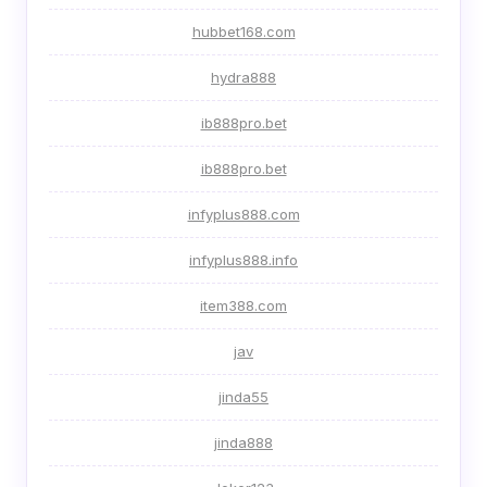
hubbet168.com
hydra888
ib888pro.bet
ib888pro.bet
infyplus888.com
infyplus888.info
item388.com
jav
jinda55
jinda888