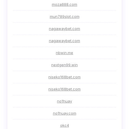
moza888.com
mun789slot.com
nagawaybet.com
nagawaybet.com
nbwin.me
nextgen99.win
niseko168bet.com
niseko168bet.com
no1huay
no1huay.com
okc4