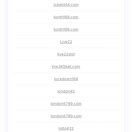
lcbet444.com
lionth168.com
lionth168.com
Live22
live22slot
lnw365bet.com
lockdown168
london45
london6789.com
london6789.com
lotto432