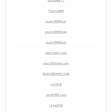
puntaek77
Pussy888
pussy888fun
pussy888play
pussy888win
ramclubx.com
rasri365day.com
RENO88WIN.COM
rich818
rich8188.com
royal558