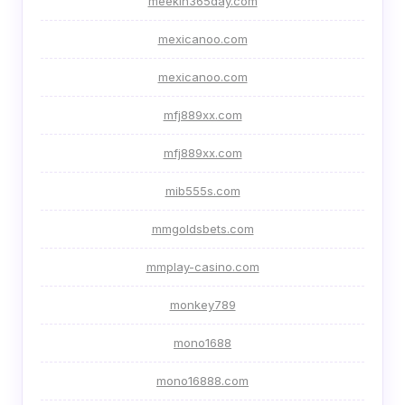
meekin365day.com
mexicanoo.com
mexicanoo.com
mfj889xx.com
mfj889xx.com
mib555s.com
mmgoldsbets.com
mmplay-casino.com
monkey789
mono1688
mono16888.com