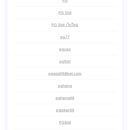
PG
PG Slot
PG Slot เว็บใหม่
pg77
pgceo
pgfish
pggold168bet.com
pgheng
pgheng99
pgjoker69
PGSlot