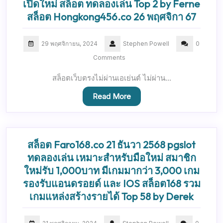
เปิดใหม่ สล็อต ทดลองเล่น Top 2 by Ferne
สล็อต Hongkong456.co 26 พฤศจิกา 67
29 พฤศจิกายน, 2024
Stephen Powell
0
Comments
สล็อตเว็บตรงไม่ผ่านเอเย่นต์ ไม่ผ่าน…
Read More
สล็อต Faro168.co 21 ธันวา 2568 pgslot
ทดลองเล่น เหมาะสำหรับมือใหม่ สมาชิก
ใหม่รับ 1,000บาท มีเกมมากว่า 3,000 เกม
รองรับแอนดรอยด์ และ IOS สล็อต168 รวม
เกมแหล่งสร้างรายได้ Top 58 by Derek