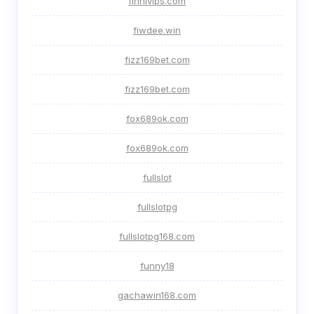
finnivips.com
fiwdee.win
fizz169bet.com
fizz169bet.com
fox689ok.com
fox689ok.com
fullslot
fullslotpg
fullslotpg168.com
funny18
gachawin168.com