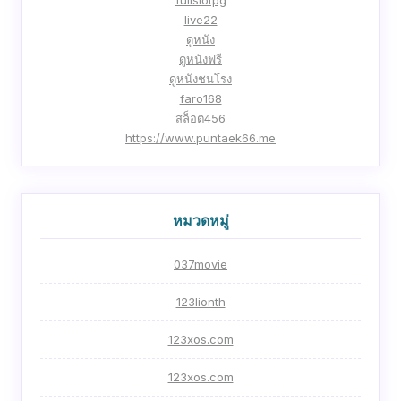
live22
ดูหนัง
ดูหนังฟรี
ดูหนังชนโรง
faro168
สล็อต456
https://www.puntaek66.me
หมวดหมู่
037movie
123lionth
123xos.com
123xos.com