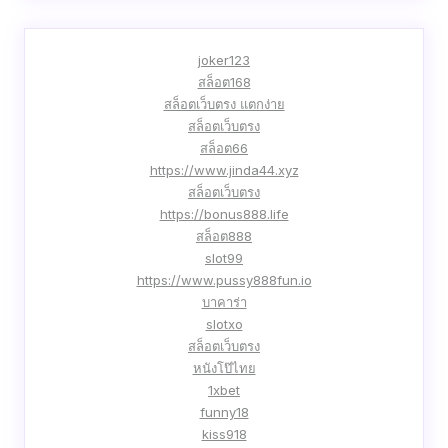
joker123
สล็อต168
สล็อตเว็บตรง แตกง่าย
สล็อตเว็บตรง
สล็อต66
https://www.jinda44.xyz
สล็อตเว็บตรง
https://bonus888.life
สล็อต888
slot99
https://www.pussy888fun.io
บาคาร่า
slotxo
สล็อตเว็บตรง
หนังโป๊ไทย
1xbet
funny18
kiss918