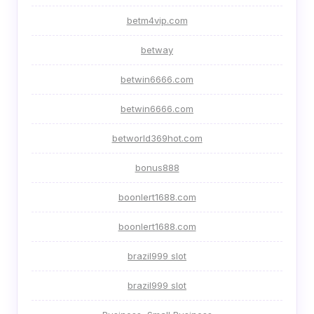
betm4vip.com
betway
betwin6666.com
betwin6666.com
betworld369hot.com
bonus888
boonlert1688.com
boonlert1688.com
brazil999 slot
brazil999 slot