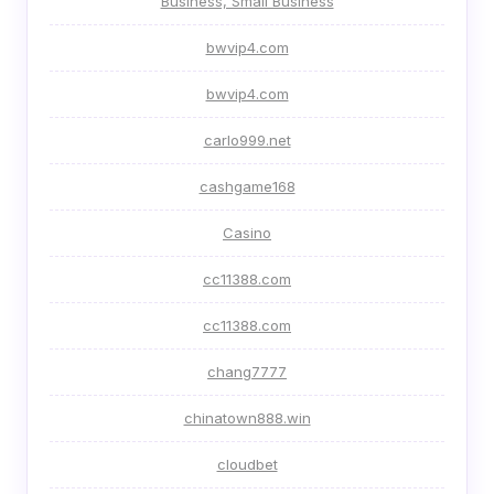
Business, Small Business
bwvip4.com
bwvip4.com
carlo999.net
cashgame168
Casino
cc11388.com
cc11388.com
chang7777
chinatown888.win
cloudbet