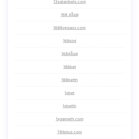
13satanbets.com
168 สล็อต
1688vegasx.com
168slot
168สล็อต
188bet
188betth
1xbet
1xbetth
1xgameth.com
789plus.com