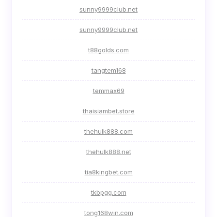
sunny9999club.net
sunny9999club.net
t88golds.com
tangtem168
temmax69
thaisiambet.store
thehulk888.com
thehulk888.net
tia8kingbet.com
tkbpgg.com
tong168win.com