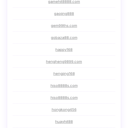
gamehit8888.com
gaojing888
gem99ths.com
gobaza88.com
happy168
hengheng9899.com
hengjing168
hiso8888s.com
hiso8888s.com
hongkong456
huayhit88