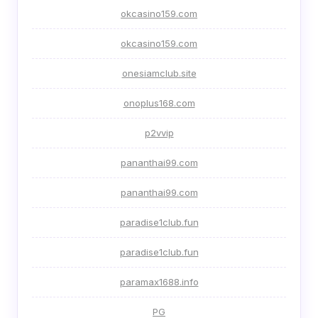
okcasino159.com
okcasino159.com
onesiamclub.site
onoplus168.com
p2vvip
pananthai99.com
pananthai99.com
paradise1club.fun
paradise1club.fun
paramax1688.info
PG