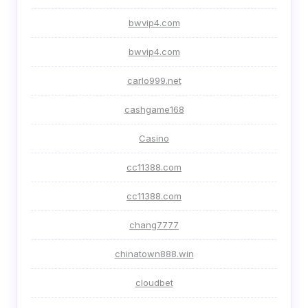
bwvip4.com
bwvip4.com
carlo999.net
cashgame168
Casino
cc11388.com
cc11388.com
chang7777
chinatown888.win
cloudbet