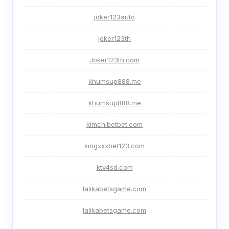
joker123auto
joker123th
Joker123th.com
khumsup888.me
khumsup888.me
kimchibetbet.com
kingxxxbet123.com
ktv4sd.com
lalikabetsgame.com
lalikabetsgame.com