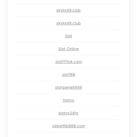
skylix99.club
skylix99.club
Slot
Slot Online
slot1111ok.com
slot168
slotgame6666
Slotxo
slotxo24hr
spbetflik888.com