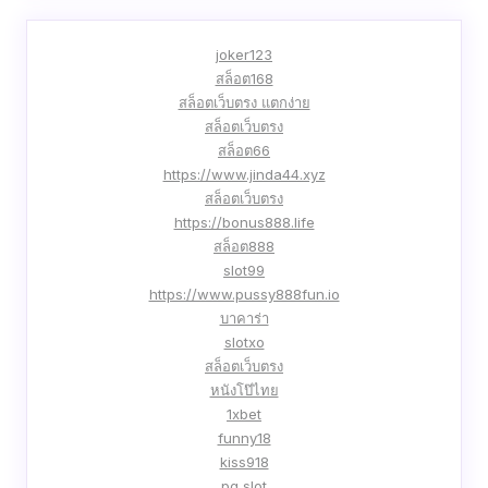
joker123
สล็อต168
สล็อตเว็บตรง แตกง่าย
สล็อตเว็บตรง
สล็อต66
https://www.jinda44.xyz
สล็อตเว็บตรง
https://bonus888.life
สล็อต888
slot99
https://www.pussy888fun.io
บาคาร่า
slotxo
สล็อตเว็บตรง
หนังโป๊ไทย
1xbet
funny18
kiss918
pg slot