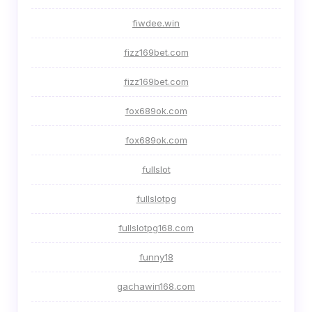
fiwdee.win
fizz169bet.com
fizz169bet.com
fox689ok.com
fox689ok.com
fullslot
fullslotpg
fullslotpg168.com
funny18
gachawin168.com