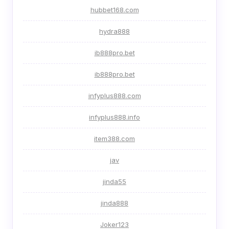
hubbet168.com
hydra888
ib888pro.bet
ib888pro.bet
infyplus888.com
infyplus888.info
item388.com
jav
jinda55
jinda888
Joker123