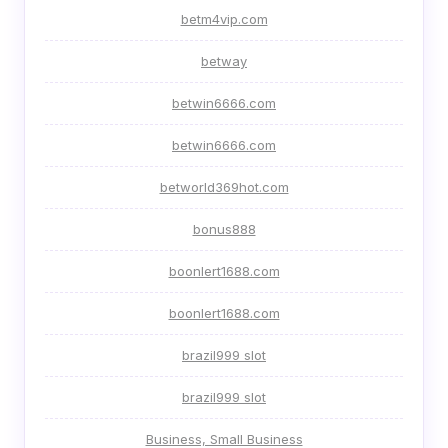
betm4vip.com
betway
betwin6666.com
betwin6666.com
betworld369hot.com
bonus888
boonlert1688.com
boonlert1688.com
brazil999 slot
brazil999 slot
Business, Small Business