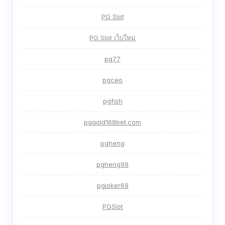
PG Slot
PG Slot เว็บใหม่
pg77
pgceo
pgfish
pggold168bet.com
pgheng
pgheng99
pgjoker69
PGSlot