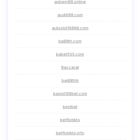
askwin88.online
audi688.com
autoslot16888.com
ba88th.com
babet555.com
Baccarat
baj88thb
baslot168bet.com
bestbet
betflixtikto
betflixtikto.info