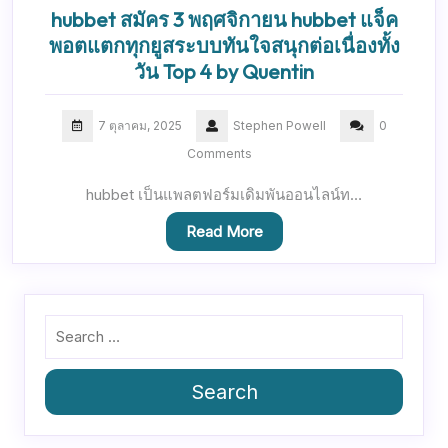
hubbet สมัคร 3 พฤศจิกายน hubbet แจ็ค
พอตแตกทุกยูสระบบทันใจสนุกต่อเนื่องทั้ง
วัน Top 4 by Quentin
7 ตุลาคม, 2025
Stephen Powell
0
Comments
hubbet เป็นแพลตฟอร์มเดิมพันออนไลน์ท…
Read More
Search