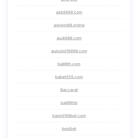
asb9999.com
askwin88.online
audi688.com
autoslot16888.com
ba88th.com
babet555.com
Baccarat
baj88thb
baslot168bet.com
bestbet