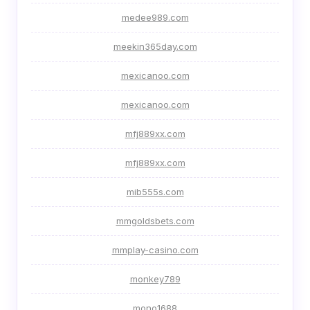
medee989.com
meekin365day.com
mexicanoo.com
mexicanoo.com
mfj889xx.com
mfj889xx.com
mib555s.com
mmgoldsbets.com
mmplay-casino.com
monkey789
mono1688