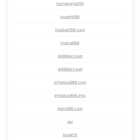
hongkong456
huayhit88
hubbet168.com
hydra888
ib888pro.bet
ib888pro.bet
infyplus888.com
infyplus888.info
item388.com
jav
jinda55