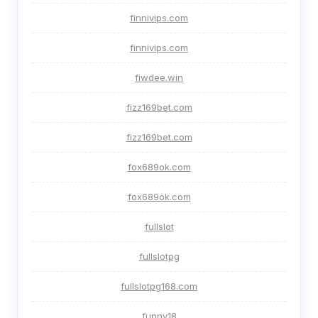
finnivips.com
finnivips.com
fiwdee.win
fizz169bet.com
fizz169bet.com
fox689ok.com
fox689ok.com
fullslot
fullslotpg
fullslotpg168.com
funny18