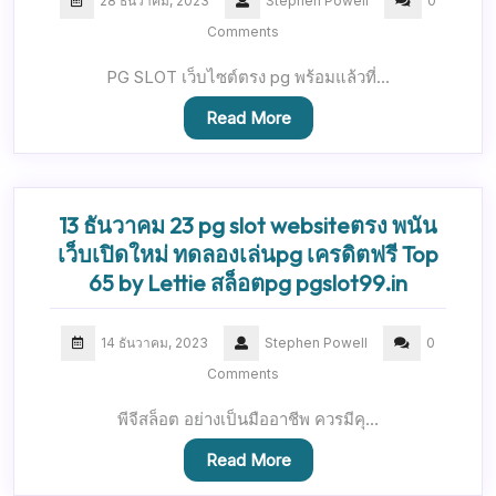
28 ธันวาคม, 2023
Stephen Powell
0
Comments
PG SLOT เว็บไซต์ตรง pg พร้อมแล้วที่…
Read More
13 ธันวาคม 23 pg slot websiteตรง พนัน
เว็บเปิดใหม่ ทดลองเล่นpg เครดิตฟรี Top
65 by Lettie สล็อตpg pgslot99.in
14 ธันวาคม, 2023
Stephen Powell
0
Comments
พีจีสล็อต อย่างเป็นมืออาชีพ ควรมีคุ…
Read More