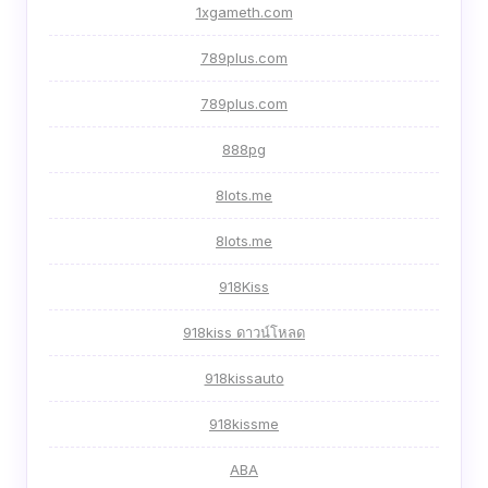
1xgameth.com
789plus.com
789plus.com
888pg
8lots.me
8lots.me
918Kiss
918kiss ดาวน์โหลด
918kissauto
918kissme
ABA