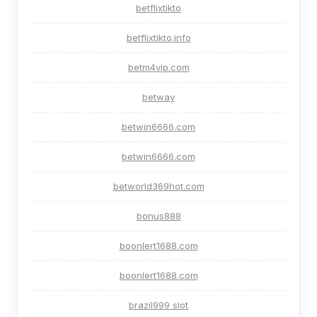
betflixtikto
betflixtikto.info
betm4vip.com
betway
betwin6666.com
betwin6666.com
betworld369hot.com
bonus888
boonlert1688.com
boonlert1688.com
brazil999 slot