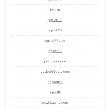
PGSlot
pgslot168
pgslot718
pgslot77.com
pgslot99
pgslot9999.co
pgslot999bets.com
pgslotfish
pgslotth
pgx62game.com