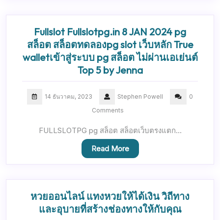
Fullslot Fullslotpg.in 8 JAN 2024 pg
สล็อต สล็อตทดลองpg slot เว็บหลัก True
walletเข้าสู่ระบบ pg สล็อต ไม่ผ่านเอเย่นต์
Top 5 by Jenna
14 ธันวาคม, 2023
Stephen Powell
0
Comments
FULLSLOTPG pg สล็อต สล็อตเว็บตรงแตก…
Read More
หวยออนไลน์ แทงหวยให้ได้เงิน วิถีทาง
และอุบายที่สร้างช่องทางให้กับคุณ