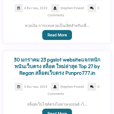
4 ธันวาคม, 2023
Stephen Powell
0
Comments
หวยเงิน การแทงหวยเป็นเลิศสำหรับเพื่…
Read More
30 มกราคม 23 pgslot websiteแจกหนัก
พนันเว็บตรง สล็อต ใหม่ล่าสุด Top 27 by
Regan สล็อตเว็บตรง Punpro777.in
3 ธันวาคม, 2023
Stephen Powell
0
Comments
สล็อตเว็บไซต์ตรงไม่ผ่านเอเย่นต์ เว็…
Read More