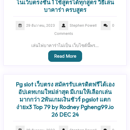
โนเว็บตรงชั้น 1 ใช้สูตรได้ทุกสูตร วิธีเล่น
บาคาร่า ครบสูตร
29 ธันวาคม, 2023
Stephen Powell
0
Comments
เล่นไพ่บาคาร่าไม่เป็น เว็บไซต์นี้พร…
Read More
Pg slot เว็บตรง สมัครรับเครดิตฟรีได้เอง
อัปเดทเกมใหม่ล่าสุด มีเกมให้เลือกเล่น
มากกว่า 2พันเกมเงินชัวร์ pgslot แตก
ง่ายx3 Top 79 by Rodney Pgheng99.io
26 DEC 24