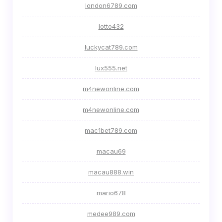
london6789.com
lotto432
luckycat789.com
lux555.net
m4newonline.com
m4newonline.com
mac1bet789.com
macau69
macau888.win
mario678
medee989.com