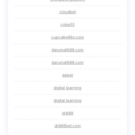
cloudbet
coke55
cupcake88x.com
daruma1688.com
daruma1688.com
debet
digital learning
digital learning
dr888
dr888bet.com