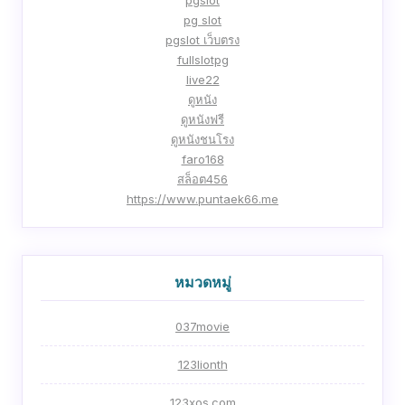
pg slot
pgslot เว็บตรง
fullslotpg
live22
ดูหนัง
ดูหนังฟรี
ดูหนังชนโรง
faro168
สล็อต456
https://www.puntaek66.me
หมวดหมู่
037movie
123lionth
123xos.com