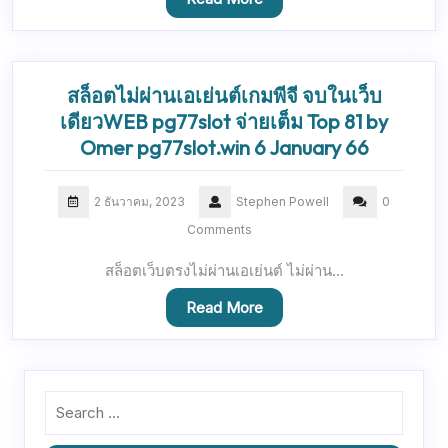
สล็อตไม่ผ่านเอเย่นต์เกมพีจี จบในเว็บ
เดียวWEB pg77slot จ่ายเต็ม Top 81 by
Omer pg77slot.win 6 January 66
2 ธันวาคม, 2023
Stephen Powell
0
Comments
สล็อตเว็บตรงไม่ผ่านเอเย่นต์ ไม่ผ่าน…
Read More