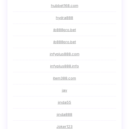
hubbet168.com
hydra888
ib888pro.bet
ib888pro.bet
infyplus888.com
infyplus888.info
item388.com
jav
jinda55
jinda888
Joker123