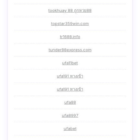
tookhuay 88 ถูกหวย88
topstar359win.com
tr1688.info
tunder88express.com
ufa11bet
ufa191 ทางเข้า
ufa191 ทางเข้า
ufa88
ufa8997
ufabet