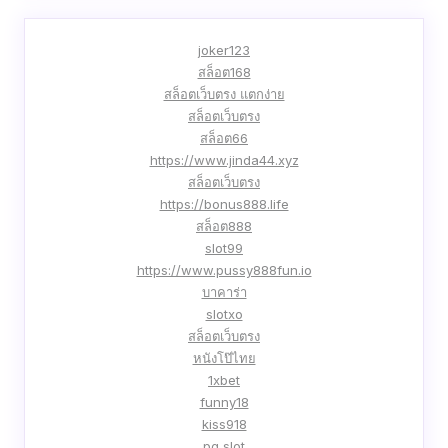
joker123
สล็อต168
สล็อตเว็บตรง แตกง่าย
สล็อตเว็บตรง
สล็อต66
https://www.jinda44.xyz
สล็อตเว็บตรง
https://bonus888.life
สล็อต888
slot99
https://www.pussy888fun.io
บาคาร่า
slotxo
สล็อตเว็บตรง
หนังโป๊ไทย
1xbet
funny18
kiss918
pg slot