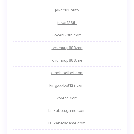
joker123auto
joker123th
Joker123th.com
khumsup888.me
khumsup888.me
kimchibetbet.com
kingxxxbet123.com
ktv4sd.com
lalikabetsgame.com
lalikabetsgame.com