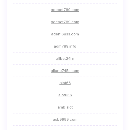
acebet789.com
acebet789.com
aden168ss.com
adm789.info
allbet24hr
allone745s.com
alot66
alot666
amb slot
asb9999.com