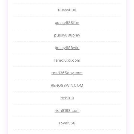
Pussy888
pussy888fun
pussy888play
pussy888win
ramclubx.com
rasri365day.com
RENO88WIN.COM
rich818
rich8188.com
royal558