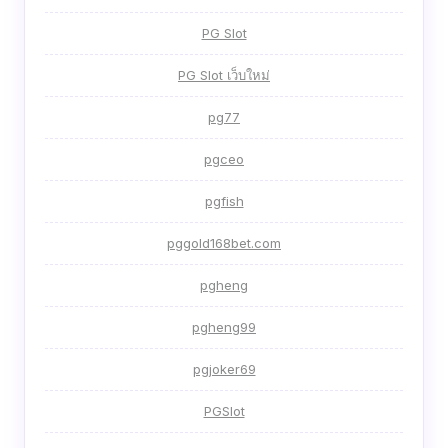
PG Slot
PG Slot เว็บใหม่
pg77
pgceo
pgfish
pggold168bet.com
pgheng
pgheng99
pgjoker69
PGSlot