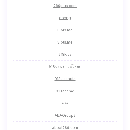
789plus.com
888pg
8lots.me
8lots.me
918Kiss
918kiss ดาวน์โหลด
918kissauto
918kissme
ABA
ABAGroup2
abbet789.com