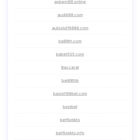
askwin88.online
audi688.com
autoslot16888.com
ba88th.com
babet555.com
Baccarat
baj88thb
baslot168bet.com
bestbet
betflixtikto
betflixtikto.info