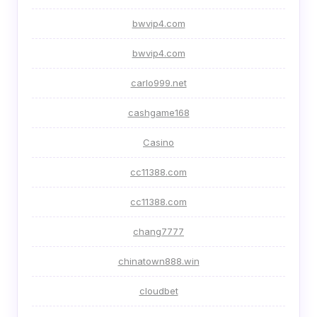
bwvip4.com
bwvip4.com
carlo999.net
cashgame168
Casino
cc11388.com
cc11388.com
chang7777
chinatown888.win
cloudbet