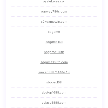
royaleluxee.com
runway789s.com
s2kgamewin.com
sagame
sagame168
sagame168th
sagame168th.com
sawan888 ทดลองเล่น
sbobet168
sbotop1688.com
sclass8888.com