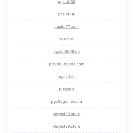
pgslot168
pgslot718
pgslot77.com
pgslot99
pgslot9999.co
pgslot999bets.com
pgslotfish
pgslotth
pgx62game.com
playlist99.store
playlist99.store