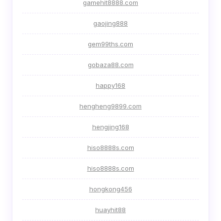
gamehit8888.com
gaojing888
gem99ths.com
gobaza88.com
happy168
hengheng9899.com
hengjing168
hiso8888s.com
hiso8888s.com
hongkong456
huayhit88