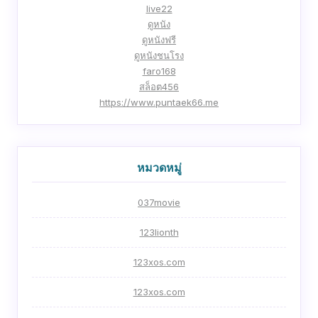
live22
ดูหนัง
ดูหนังฟรี
ดูหนังชนโรง
faro168
สล็อต456
https://www.puntaek66.me
หมวดหมู่
037movie
123lionth
123xos.com
123xos.com