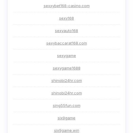
sexxybet168-casino.com
sexy168
sexyauto168
sexybaccarat168.com
sexygame
sexygame1688
shinobi24hr.com
shinobi24hr.com
sing55fun.com
six9game
six9game.win