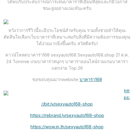
ได้พบกับประสบการณ์การเล่นบาคาร่าที่เยี่ยมที่สุดและก็มีโอกาส
ชนะสูงอย่างแน่แท้นะครับ
หวังว่าการรีวิวนี้จะมีประโยชน์สำหรับคุณ รวมทั้งช่วยทำให้คุณ
ตัดสินใจเลือกเว็บบาคาร่าที่เหมาะสมกับสิ่งที่มีความต้องการของคุณ
ได้ง่ายมากยิ่งขึ้นครับ สวัสดีครับ!
ดาวน์โหลดบาคาร่า168 sexyauto168 Sexyauto168.shop 21 ส.ค.
24 Tommie เกมบาคาร่าสนุกๆ บาคาร่าออนไลน์รวมเกมบาคาร่า
แตกง่าย Top 26
ขอขอบคุณมากwebsite
บาคาร่า168
htt
ps:
//bit.ly/sexyauto168-shop
https://rebrand.ly/sexyauto168-shop
https://wow.in.th/sexyauto168-shop