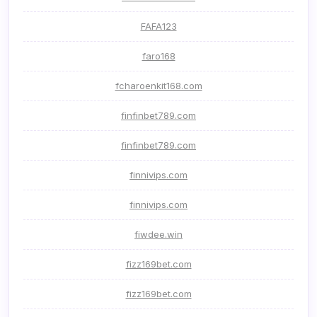
FAFA123
faro168
fcharoenkit168.com
finfinbet789.com
finfinbet789.com
finnivips.com
finnivips.com
fiwdee.win
fizz169bet.com
fizz169bet.com