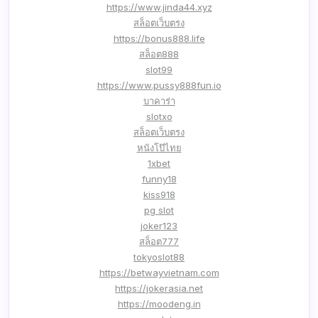
https://www.jinda44.xyz
สล็อตเว็บตรง
https://bonus888.life
สล็อต888
slot99
https://www.pussy888fun.io
บาคาร่า
slotxo
สล็อตเว็บตรง
หนังโป๊ไทย
1xbet
funny18
kiss918
pg slot
joker123
สล็อต777
tokyoslot88
https://betwayvietnam.com
https://jokerasia.net
https://moodeng.in