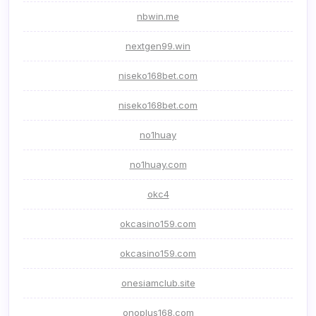
nbwin.me
nextgen99.win
niseko168bet.com
niseko168bet.com
no1huay
no1huay.com
okc4
okcasino159.com
okcasino159.com
onesiamclub.site
onoplus168.com