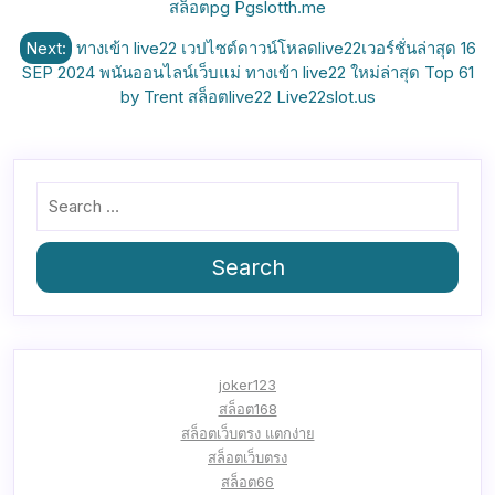
สล็อตpg Pgslotth.me
Next:
ทางเข้า live22 เวปไซต์ดาวน์โหลดlive22เวอร์ชั่นล่าสุด 16
SEP 2024 พนันออนไลน์เว็บแม่ ทางเข้า live22 ใหม่ล่าสุด Top 61
by Trent สล็อตlive22 Live22slot.us
Search
joker123
สล็อต168
สล็อตเว็บตรง แตกง่าย
สล็อตเว็บตรง
สล็อต66