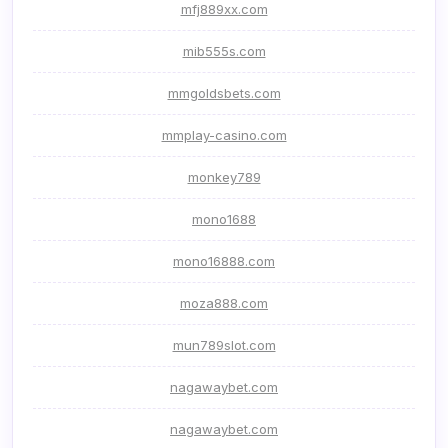
mfj889xx.com
mib555s.com
mmgoldsbets.com
mmplay-casino.com
monkey789
mono1688
mono16888.com
moza888.com
mun789slot.com
nagawaybet.com
nagawaybet.com