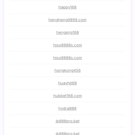
happy168
hengheng9899.com
hengjing168
hiso8888s.com
hiso8888s.com
hongkong456
huayhit88
hubbet168.com
hydra888
ib888pro.bet
ib888pro.bet