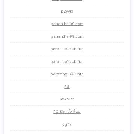
p2vvip
pananthai99.com
pananthai99.com
paradise1club.fun
paradise1club.fun
paramax1688.info
PG
PG Slot
PG Slot เว็บใหม่
pg77