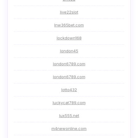
live22slot
lnw365bet.com
lockdown168
london45
london6789.com
london6789.com
lotto432
luckycat789.com
lux555.net
m4newonline.com