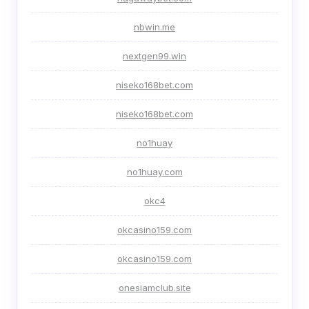
nbwin.me
nextgen99.win
niseko168bet.com
niseko168bet.com
no1huay
no1huay.com
okc4
okcasino159.com
okcasino159.com
onesiamclub.site