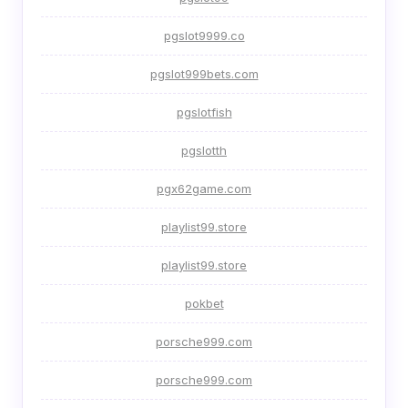
pgslot9999.co
pgslot999bets.com
pgslotfish
pgslotth
pgx62game.com
playlist99.store
playlist99.store
pokbet
porsche999.com
porsche999.com