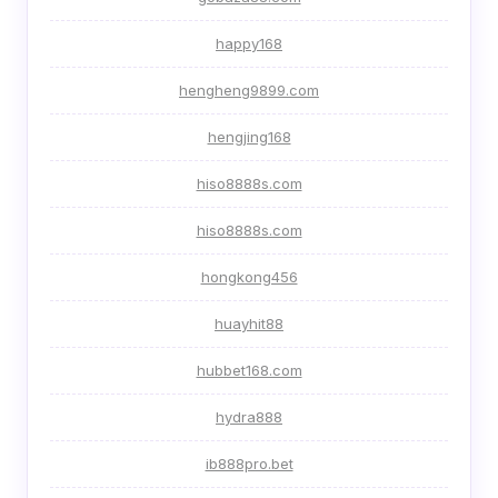
happy168
hengheng9899.com
hengjing168
hiso8888s.com
hiso8888s.com
hongkong456
huayhit88
hubbet168.com
hydra888
ib888pro.bet