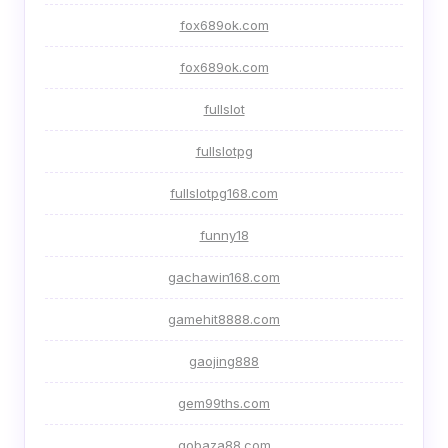
fox689ok.com
fox689ok.com
fullslot
fullslotpg
fullslotpg168.com
funny18
gachawin168.com
gamehit8888.com
gaojing888
gem99ths.com
gobaza88.com