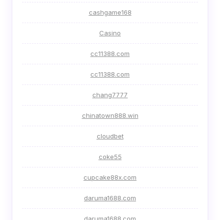
cashgame168
Casino
cc11388.com
cc11388.com
chang7777
chinatown888.win
cloudbet
coke55
cupcake88x.com
daruma1688.com
daruma1688.com