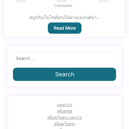
Comments
สนุกกับเว็บไซต์ตรงไม่ผ่านเอเย่นต์จา…
Read More
Search
joker123
สล็อต168
สล็อตเว็บตรง แตกง่าย
สล็อตเว็บตรง