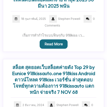
มีนา 2025 พนัน
18 กุมภาพันธ์, 2025
Stephen Powell
0
Comments
เริ่มการทำกำไรแบบฟินๆกับ 918kiss เว…
Read More
สล็อต สุดยอดเว็บสล็อตค่ายดัง Top 29 by
Eunice 918kissauto.one 918kiss Android
ดาวน์โหลด 918kiss เวอร์ชั่น ล่าสุดตอบ
โจทย์ทุกความต้องการ 918kissauto แตก
หนัก จ่ายจริง 7 NOV 68
2 ธันวาคม, 2024
Stephen Powell
0