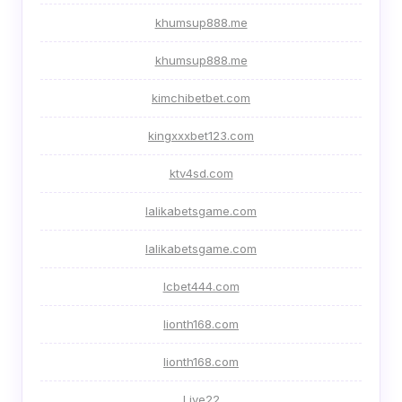
khumsup888.me
khumsup888.me
kimchibetbet.com
kingxxxbet123.com
ktv4sd.com
lalikabetsgame.com
lalikabetsgame.com
lcbet444.com
lionth168.com
lionth168.com
Live22