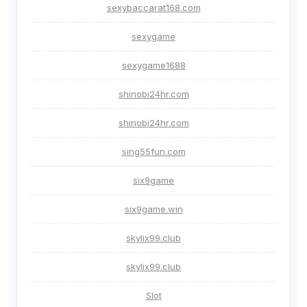
sexybaccarat168.com
sexygame
sexygame1688
shinobi24hr.com
shinobi24hr.com
sing55fun.com
six9game
six9game.win
skylix99.club
skylix99.club
Slot