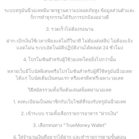
ระบบทรูมันนี่วอเลทมีมาตรฐานความปลอดภัยสูง ข้อมูลส่วนตัวและ
ก็การทำธุรกรรมได้รับการปกป้องอย่างดี
3. รวดเร็วไม่ต้องรอนาน
ฝาก-เบิกเงินใช้เวลาเพียงแค่ไม่กี่วินาที ไม่ต้องส่งสลิป ไม่ต้องแจ้ง
แอดไม่น ระบบอัตโนมัติปฏิบัติงานได้ตลอด 24 ชั่วโมง
4. โปรโมชันสำหรับผู้ใช้วอเลทโดยยิ่งไปกว่านั้น
หลายเว็บมีโบนัสพิเศษหรือโปรโมชันสำหรับผู้ที่ใช้ทรูมันนี่วอเลท
ได้แก่ โบนัสเติมเงินหนแรก หรือเครดิตฟรีเฉพาะวอเลท
วิธีสมัครรวมทั้งเริ่มต้นเล่นสล็อตผ่านวอเลท
1. ลงทะเบียนเป็นสมาชิกกับเว็บไซต์ที่รองรับทรูมันนี่วอเลท
2. เข้าระบบ รวมทั้งเลือกรายการอาหาร “ฝากเงิน”
3. เลือกหนทาง “TrueMoney Wallet”
4. ใส่จำนวนเงินที่อยากได้ฝาก และทำรายการตามขั้นตอน