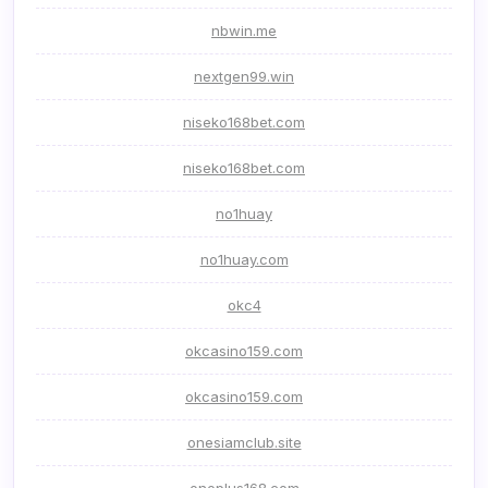
nbwin.me
nextgen99.win
niseko168bet.com
niseko168bet.com
no1huay
no1huay.com
okc4
okcasino159.com
okcasino159.com
onesiamclub.site
onoplus168.com