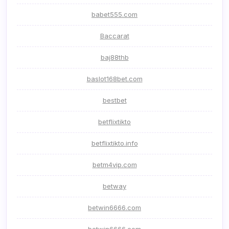
babet555.com
Baccarat
baj88thb
baslot168bet.com
bestbet
betflixtikto
betflixtikto.info
betm4vip.com
betway
betwin6666.com
betwin6666.com