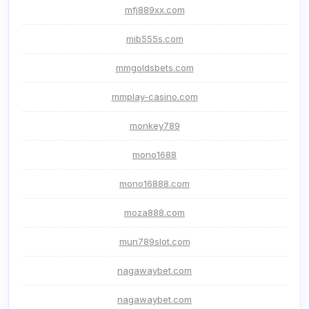
mfj889xx.com
mib555s.com
mmgoldsbets.com
mmplay-casino.com
monkey789
mono1688
mono16888.com
moza888.com
mun789slot.com
nagawaybet.com
nagawaybet.com