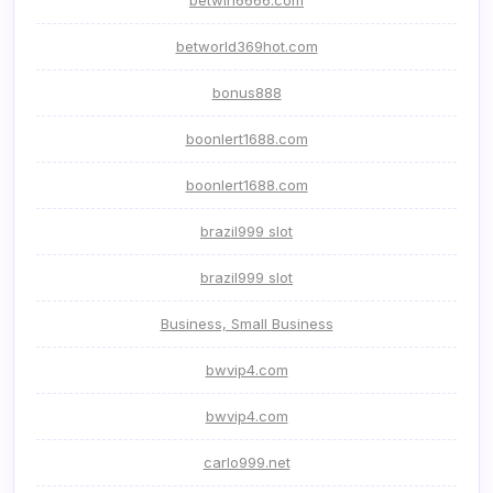
betworld369hot.com
bonus888
boonlert1688.com
boonlert1688.com
brazil999 slot
brazil999 slot
Business, Small Business
bwvip4.com
bwvip4.com
carlo999.net