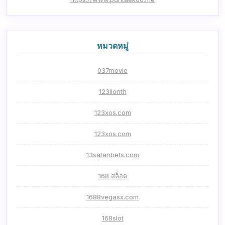
หมวดหมู่
037movie
123lionth
123xos.com
123xos.com
13satanbets.com
168 สล็อต
1688vegasx.com
168slot