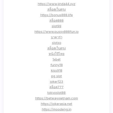
https://www.jinda44.xyz
สล็อตเว็บตรง
https://bonus888.life
สล็อต888
slot99
https://www.pussy888fun.io
บาคาร่า
slotxo
สล็อตเว็บตรง
หนังโป๊ไทย
1xbet
funny18
kiss918
pg slot
joker123
สล็อต777
tokyoslot88
https://betwayvietnam.com
https://jokerasia.net
https://moodeng.in