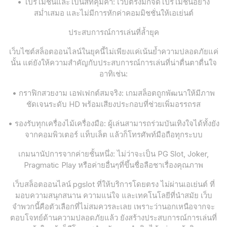
• โปรโมชั่นและโบนัสที่คุ้มค่า: เว็บตรงมักจัดโปรโมชันอย่าง
สม่ำเสมอ และไม่มีการหักค่าคอมมิชชั่นให้เอเย่นต์
ประสบการณ์การเล่นที่ล้ำยุค
เว็บไซต์สล็อตออนไลน์ในยุคนี้ไม่เพียงแค่เน้นย้ำความปลอดภัยแค่
นั้น แต่ยังให้ความสำคัญกับประสบการณ์การเล่นที่น่าตื่นตาตื่นใจ
อาทิเช่น:
• กราฟิกสวยงาม เอฟเฟกต์สมจริง: เกมสล็อตถูกพัฒนาให้มีภาพ
ชัดเจนระดับ HD พร้อมเสียงประกอบที่ช่วยเพิ่มอรรถรส
• รองรับทุกเครื่องไม้เครื่องมือ: ผู้เล่นสามารถร่วมบันเทิงใจได้ทั้งยัง
จากคอมพิวเตอร์ แท็บเล็ต แล้วก็โทรศัพท์มือถือทุกระบบ
เกมนานัปการจากค่ายชั้นหนึ่ง: ไม่ว่าจะเป็น PG Slot, Joker,
Pragmatic Play หรือค่ายอื่นๆที่ขึ้นชื่อลือชาเรื่องคุณภาพ
เว็บสล็อตออนไลน์ pgslot ที่ให้บริการโดยตรง ไม่ผ่านเอเย่นต์ ที่
มอบความสนุกสนาน ความแน่ใจ และเทคโนโลยีที่นำสมัย เว็บ
จำพวกนี้คือตัวเลือกที่ไม่สมควรละเลย เพราะว่านอกเหนือจากจะ
ตอบโจทย์ด้านความปลอดภัยแล้ว ยังสร้างประสบการณ์การเล่นที่