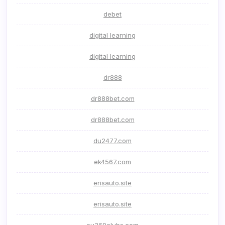
debet
digital learning
digital learning
dr888
dr888bet.com
dr888bet.com
du2477.com
ek4567.com
erisauto.site
erisauto.site
eu369clubs.com