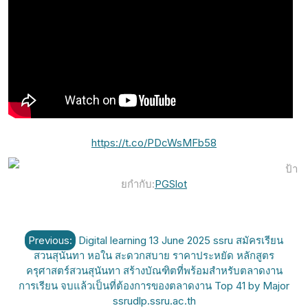
https://t.co/PDcWsMFb58
ป้า
ยกำกับ:
PGSlot
แนะแนว
Previous:
Digital learning 13 June 2025 ssru สมัครเรียน
เรื่อง
สวนสุนันทา หอใน สะดวกสบาย ราคาประหยัด หลักสูตร
ครุศาสตร์สวนสุนันทา สร้างบัณฑิตที่พร้อมสำหรับตลาดงาน
การเรียน จบแล้วเป็นที่ต้องการของตลาดงาน Top 41 by Major
ssrudlp.ssru.ac.th