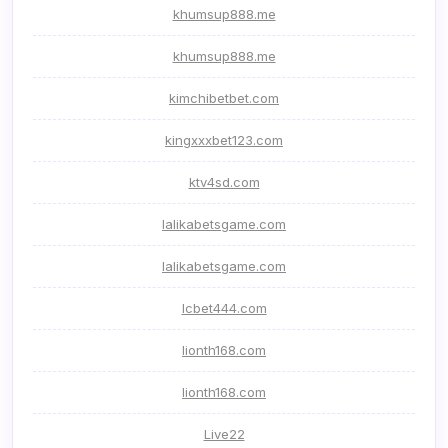
khumsup888.me
khumsup888.me
kimchibetbet.com
kingxxxbet123.com
ktv4sd.com
lalikabetsgame.com
lalikabetsgame.com
lcbet444.com
lionth168.com
lionth168.com
Live22