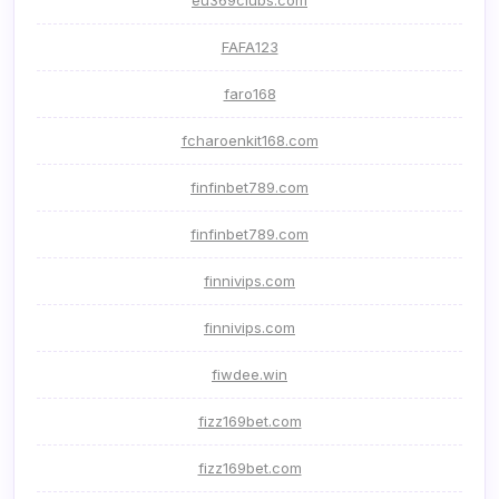
FAFA123
faro168
fcharoenkit168.com
finfinbet789.com
finfinbet789.com
finnivips.com
finnivips.com
fiwdee.win
fizz169bet.com
fizz169bet.com