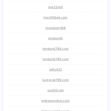
live22slot
lnw365bet.com
lockdown168
london45
london6789.com
london6789.com
lotto432
luckycat789.com
lux555.net
m4newonline.com
m4newonline.com