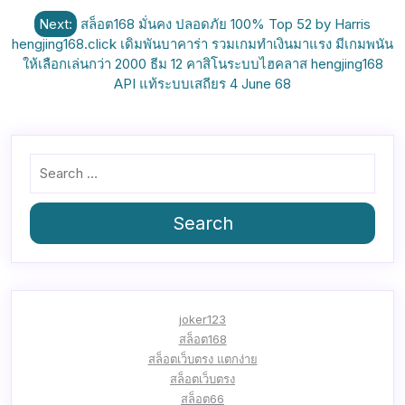
Next:
สล็อต168 มั่นคง ปลอดภัย 100% Top 52 by Harris
hengjing168.click เดิมพันบาคาร่า รวมเกมทำเงินมาแรง มีเกมพนัน
ให้เลือกเล่นกว่า 2000 ธีม 12 คาสิโนระบบไฮคลาส hengjing168
API แท้ระบบเสถียร 4 June 68
Search
joker123
สล็อต168
สล็อตเว็บตรง แตกง่าย
สล็อตเว็บตรง
สล็อต66