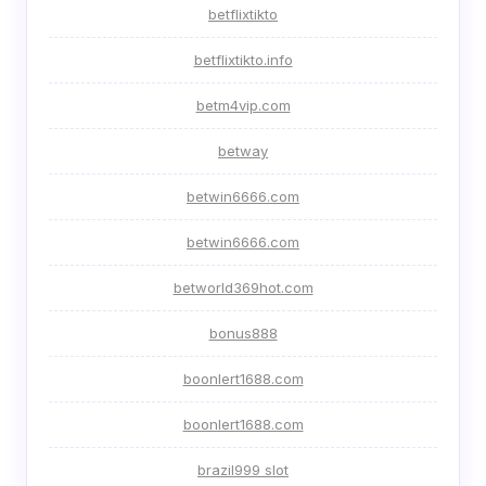
betflixtikto
betflixtikto.info
betm4vip.com
betway
betwin6666.com
betwin6666.com
betworld369hot.com
bonus888
boonlert1688.com
boonlert1688.com
brazil999 slot