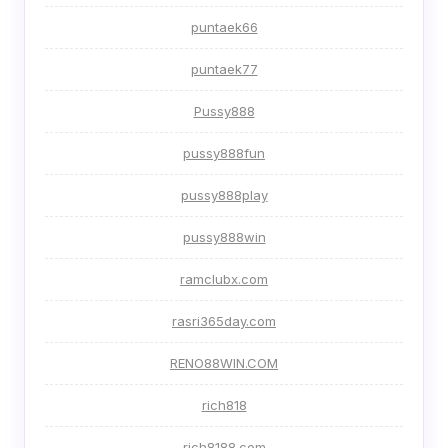
puntaek66
puntaek77
Pussy888
pussy888fun
pussy888play
pussy888win
ramclubx.com
rasri365day.com
RENO88WIN.COM
rich818
rich8188.com