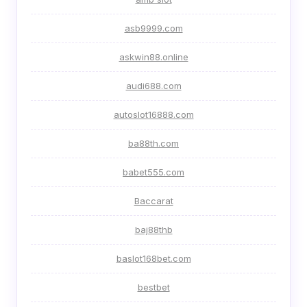
asb9999.com
askwin88.online
audi688.com
autoslot16888.com
ba88th.com
babet555.com
Baccarat
baj88thb
baslot168bet.com
bestbet