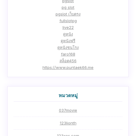
pgslot
pg slot
pgslot เว็บตรง
fullslotpg
live22
ดูหนัง
ดูหนังฟรี
ดูหนังชนโรง
faro168
สล็อต456
https://www.puntaek66.me
หมวดหมู่
037movie
123lionth
123xos.com