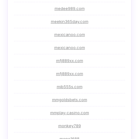
medee989.com
meekin365day.com
mexicanoo.com
mexicanoo.com
mfj889xx.com
mfj889xx.com
mib555s.com
mmgoldsbets.com
mmplay-casino.com
monkey789
mono1688