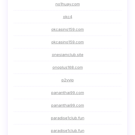
no1huay.com
okc4
okcasino159.com
okcasino159.com
onesiamclub.site
onoplus168.com
p2vvip
pananthai99.com
pananthai99.com
paradise1club.fun
paradise1club.fun