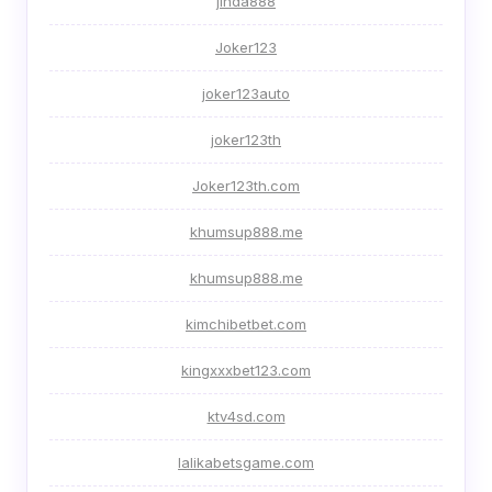
jinda888
Joker123
joker123auto
joker123th
Joker123th.com
khumsup888.me
khumsup888.me
kimchibetbet.com
kingxxxbet123.com
ktv4sd.com
lalikabetsgame.com