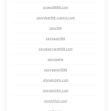
sclass8888.com
sexxybet168-casino.com
sexy168
sexyauto168
sexybaccarat168.com
sexygame
sexygame1688
shinobi24hr.com
shinobi24hr.com
sing55fun.com