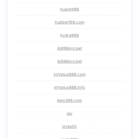
huayhit88
hubbet168.com
hydra888
ib888pro.bet
ib888pro.bet
infyplus888.com
infyplus888.info
item388.com
jav
jinda55