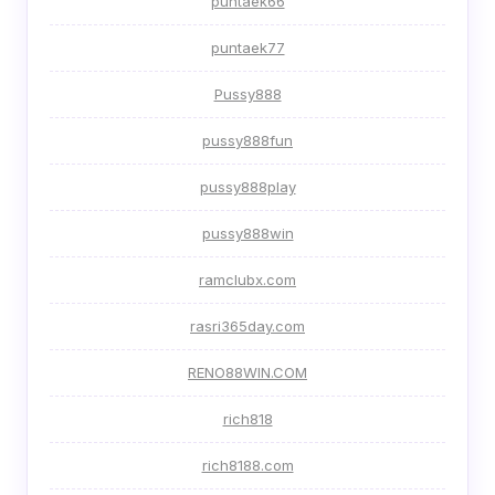
puntaek66
puntaek77
Pussy888
pussy888fun
pussy888play
pussy888win
ramclubx.com
rasri365day.com
RENO88WIN.COM
rich818
rich8188.com