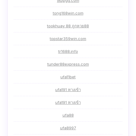
tkbpgg.com
tong168win.com
tookhuay 88 ถูกหวย88
topstar359win.com
tr1688.info
tunder88express.com
ufa11bet
ufa191 ทางเข้า
ufa191 ทางเข้า
ufa88
ufa8997