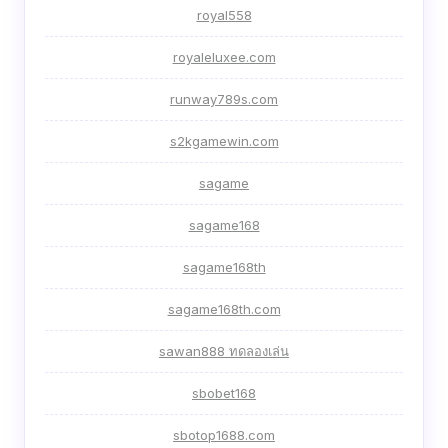
royal558
royaleluxee.com
runway789s.com
s2kgamewin.com
sagame
sagame168
sagame168th
sagame168th.com
sawan888 ทดลองเล่น
sbobet168
sbotop1688.com