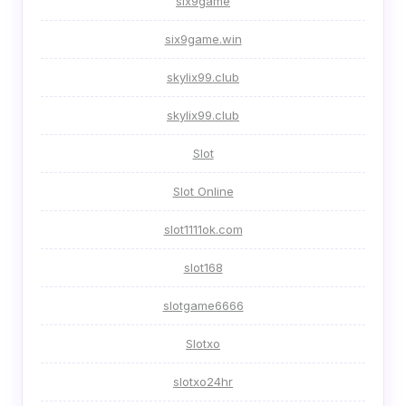
six9game
six9game.win
skylix99.club
skylix99.club
Slot
Slot Online
slot1111ok.com
slot168
slotgame6666
Slotxo
slotxo24hr