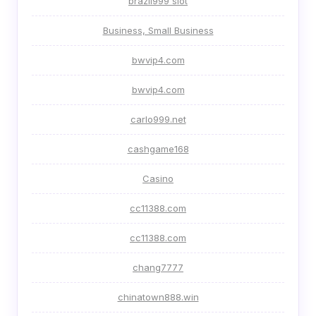
brazil999 slot
Business, Small Business
bwvip4.com
bwvip4.com
carlo999.net
cashgame168
Casino
cc11388.com
cc11388.com
chang7777
chinatown888.win