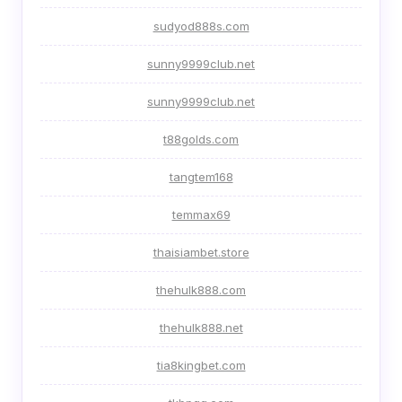
sudyod888s.com
sunny9999club.net
sunny9999club.net
t88golds.com
tangtem168
temmax69
thaisiambet.store
thehulk888.com
thehulk888.net
tia8kingbet.com