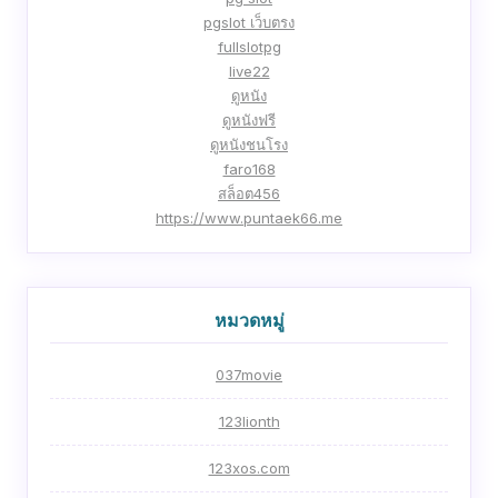
pgslot เว็บตรง
fullslotpg
live22
ดูหนัง
ดูหนังฟรี
ดูหนังชนโรง
faro168
สล็อต456
https://www.puntaek66.me
หมวดหมู่
037movie
123lionth
123xos.com