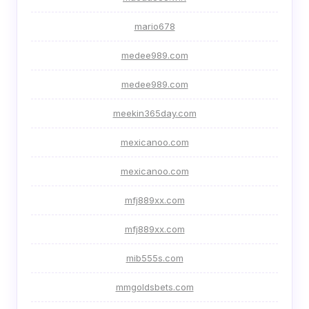
mario678
medee989.com
medee989.com
meekin365day.com
mexicanoo.com
mexicanoo.com
mfj889xx.com
mfj889xx.com
mib555s.com
mmgoldsbets.com