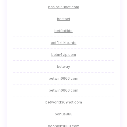
baslot168bet.com
bestbet
betflixtikto
betflixtikto.info
betm4vip.com
betway
betwin6666.com
betwin6666.com
betworld369hot.com
bonus888
boonlert1688.com