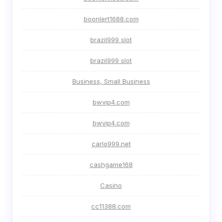
boonlert1688.com
brazil999 slot
brazil999 slot
Business, Small Business
bwvip4.com
bwvip4.com
carlo999.net
cashgame168
Casino
cc11388.com