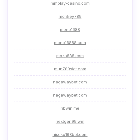
mmplay-casino.com
monkey789
mono1688
mono16888.com
moza888.com
mun789slot.com
nagawaybet.com
nagawaybet.com
nbwin.me
nextgen99.win
niseko168bet.com