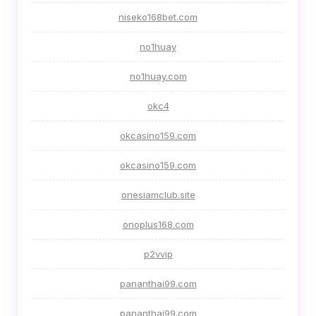
niseko168bet.com
no1huay
no1huay.com
okc4
okcasino159.com
okcasino159.com
onesiamclub.site
onoplus168.com
p2vvip
pananthai99.com
pananthai99.com