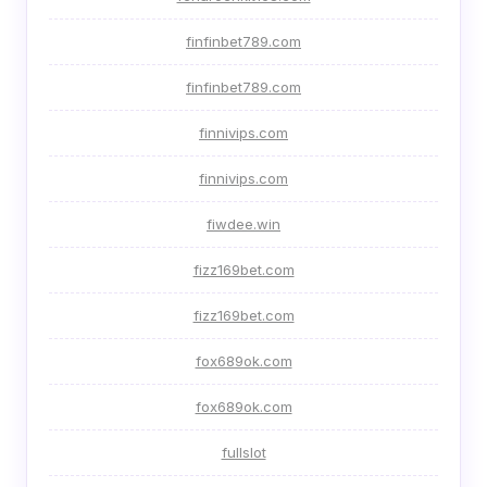
finfinbet789.com
finfinbet789.com
finnivips.com
finnivips.com
fiwdee.win
fizz169bet.com
fizz169bet.com
fox689ok.com
fox689ok.com
fullslot