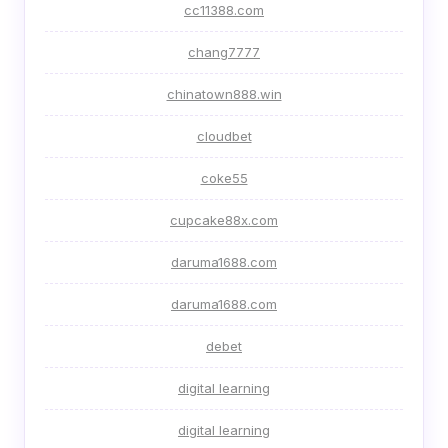
cc11388.com
chang7777
chinatown888.win
cloudbet
coke55
cupcake88x.com
daruma1688.com
daruma1688.com
debet
digital learning
digital learning