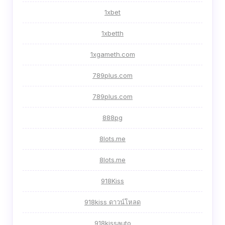
1xbet
1xbetth
1xgameth.com
789plus.com
789plus.com
888pg
8lots.me
8lots.me
918Kiss
918kiss ดาวน์โหลด
918kissauto