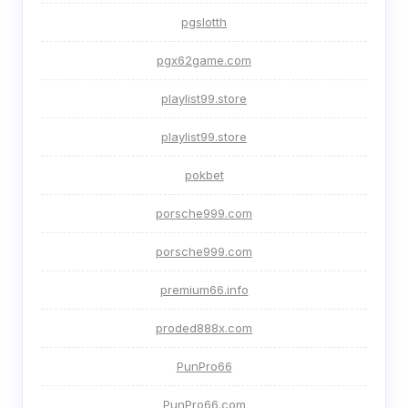
pgslotth
pgx62game.com
playlist99.store
playlist99.store
pokbet
porsche999.com
porsche999.com
premium66.info
proded888x.com
PunPro66
PunPro66.com