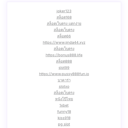
joker123
สล็อต168
สล็อตเว็บตรง แตกง่าย
สล็อตเว็บตรง
สล็อต66
https://www.jinda44.xyz
สล็อตเว็บตรง
https://bonus888.life
สล็อต888
slot99
https://www.pussy888fun.io
บาคาร่า
slotxo
สล็อตเว็บตรง
หนังโป๊ไทย
1xbet
funny18
kiss918
pg slot