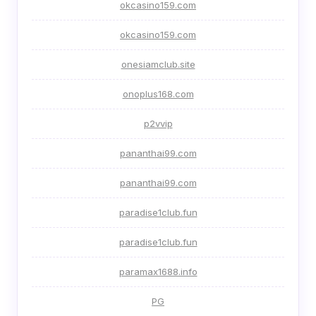
okcasino159.com
okcasino159.com
onesiamclub.site
onoplus168.com
p2vvip
pananthai99.com
pananthai99.com
paradise1club.fun
paradise1club.fun
paramax1688.info
PG