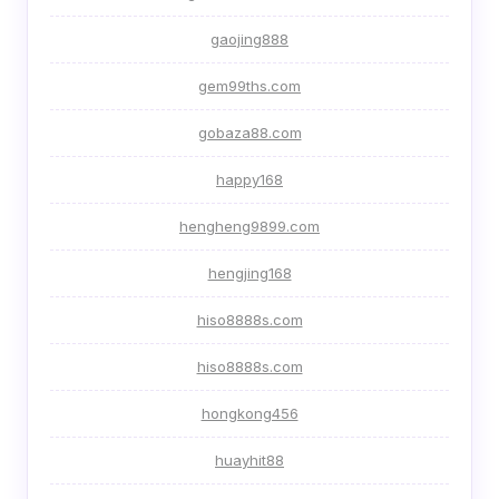
gaojing888
gem99ths.com
gobaza88.com
happy168
hengheng9899.com
hengjing168
hiso8888s.com
hiso8888s.com
hongkong456
huayhit88