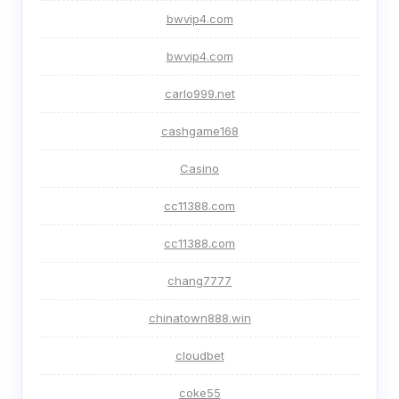
bwvip4.com
bwvip4.com
carlo999.net
cashgame168
Casino
cc11388.com
cc11388.com
chang7777
chinatown888.win
cloudbet
coke55