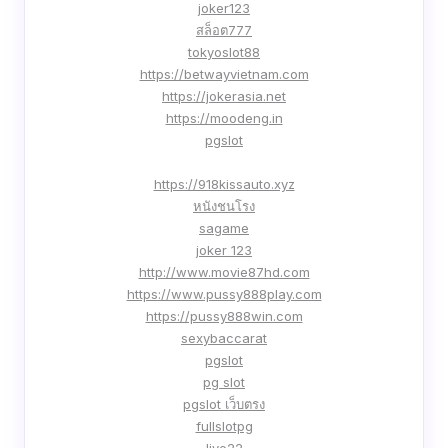
joker123
สล็อต777
tokyoslot88
https://betwayvietnam.com
https://jokerasia.net
https://moodeng.in
pgslot
https://918kissauto.xyz
หนังชนโรง
sagame
joker 123
http://www.movie87hd.com
https://www.pussy888play.com
https://pussy888win.com
sexybaccarat
pgslot
pg slot
pgslot เว็บตรง
fullslotpg
live22