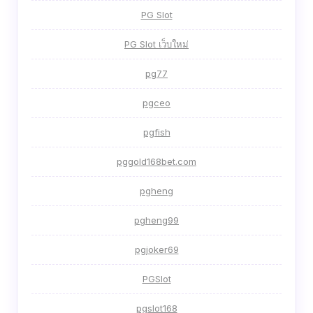
PG Slot
PG Slot เว็บใหม่
pg77
pgceo
pgfish
pggold168bet.com
pgheng
pgheng99
pgjoker69
PGSlot
pgslot168