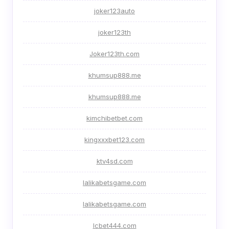
joker123auto
joker123th
Joker123th.com
khumsup888.me
khumsup888.me
kimchibetbet.com
kingxxxbet123.com
ktv4sd.com
lalikabetsgame.com
lalikabetsgame.com
lcbet444.com