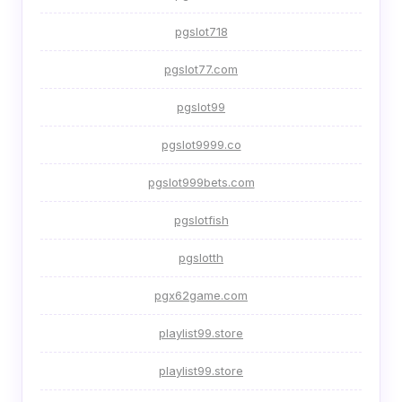
pgslot718
pgslot77.com
pgslot99
pgslot9999.co
pgslot999bets.com
pgslotfish
pgslotth
pgx62game.com
playlist99.store
playlist99.store