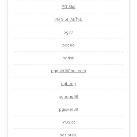
PG Slot
PG Slot เว็บใหม่
pg77
pgceo
pgfish
pggold168bet.com
pgheng
pgheng99
pgjoker69
PGSlot
pgslot168