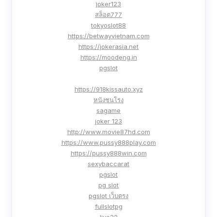
joker123
สล็อต777
tokyoslot88
https://betwayvietnam.com
https://jokerasia.net
https://moodeng.in
pgslot
https://918kissauto.xyz
หนังชนโรง
sagame
joker 123
http://www.movie87hd.com
https://www.pussy888play.com
https://pussy888win.com
sexybaccarat
pgslot
pg slot
pgslot เว็บตรง
fullslotpg
live22