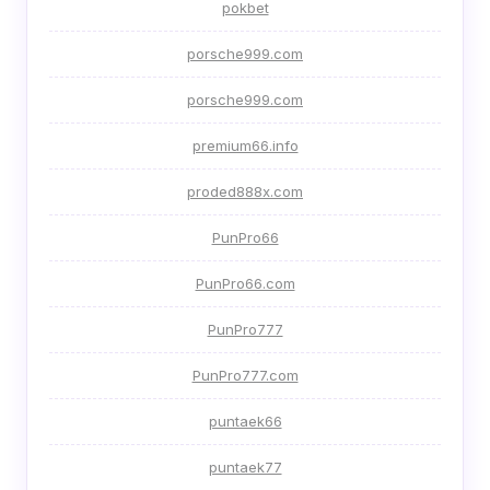
pokbet
porsche999.com
porsche999.com
premium66.info
proded888x.com
PunPro66
PunPro66.com
PunPro777
PunPro777.com
puntaek66
puntaek77