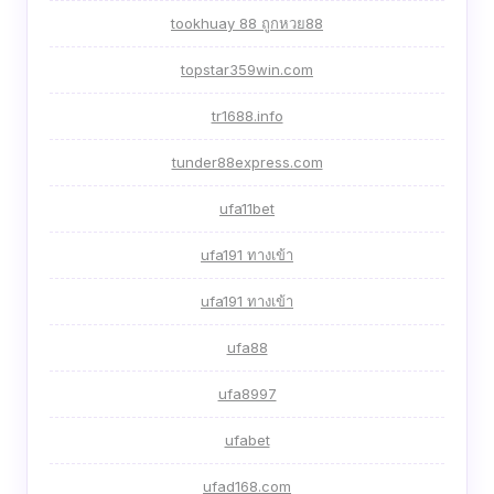
tookhuay 88 ถูกหวย88
topstar359win.com
tr1688.info
tunder88express.com
ufa11bet
ufa191 ทางเข้า
ufa191 ทางเข้า
ufa88
ufa8997
ufabet
ufad168.com