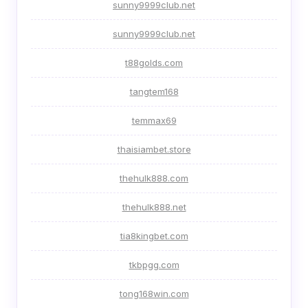
sunny9999club.net
sunny9999club.net
t88golds.com
tangtem168
temmax69
thaisiambet.store
thehulk888.com
thehulk888.net
tia8kingbet.com
tkbpgg.com
tong168win.com