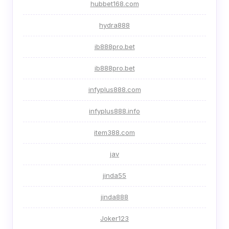
hubbet168.com
hydra888
ib888pro.bet
ib888pro.bet
infyplus888.com
infyplus888.info
item388.com
jav
jinda55
jinda888
Joker123