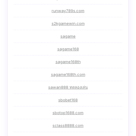
runway789s.com
s2kgamewin.com
sagame
sagame168
sagame168th
sagame168th.com
sawan888 ทดลองเล่น
sbobet168
sbotop1688.com
sclass8888.com