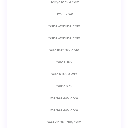
luckycat789.com
lux555.net
m4newonline.com
m4newonline.com
mac1bet789.com
macau69
macau888.win
mario678
medee989.com
medee989.com
meekin365day.com