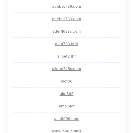
acebet789.com
acebet789.com
aden168ss.com
adm789.info
allbet24hr
allone745s.com
alot66
alot666
amb slot
asb9999.com
askwin88.online