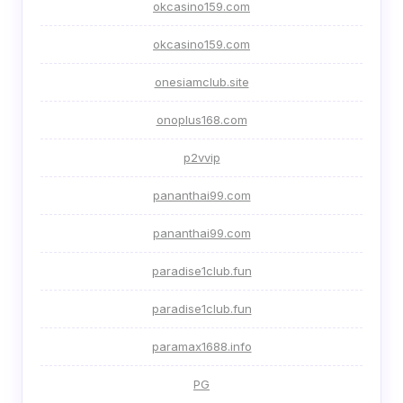
okcasino159.com
okcasino159.com
onesiamclub.site
onoplus168.com
p2vvip
pananthai99.com
pananthai99.com
paradise1club.fun
paradise1club.fun
paramax1688.info
PG