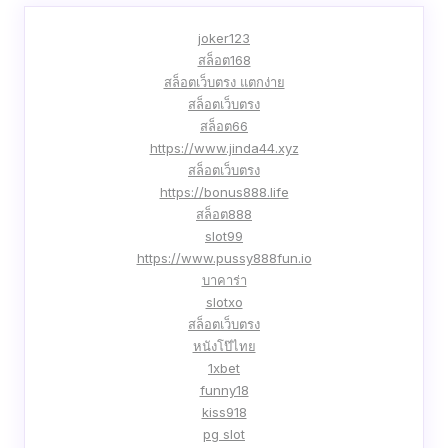
joker123
สล็อต168
สล็อตเว็บตรง แตกง่าย
สล็อตเว็บตรง
สล็อต66
https://www.jinda44.xyz
สล็อตเว็บตรง
https://bonus888.life
สล็อต888
slot99
https://www.pussy888fun.io
บาคาร่า
slotxo
สล็อตเว็บตรง
หนังโป๊ไทย
1xbet
funny18
kiss918
pg slot