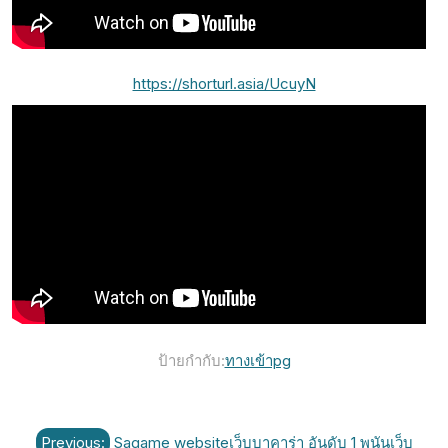
https://shorturl.asia/UcuyN
ป้ายกำกับ:
ทางเข้าpg
แนะแนว
Previous:
Sagame websiteเว็บบาคาร่า อันดับ 1 พนันเว็บ