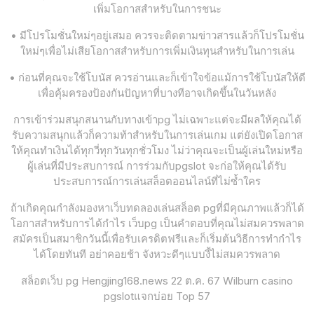
เพิ่มโอกาสสำหรับในการชนะ
• มีโปรโมชั่นใหม่ๆอยู่เสมอ ควรจะติดตามข่าวสารแล้วก็โปรโมชั่น
ใหม่ๆเพื่อไม่เสียโอกาสสำหรับการเพิ่มเงินทุนสำหรับในการเล่น
• ก่อนที่คุณจะใช้โบนัส ควรอ่านและก็เข้าใจข้อแม้การใช้โบนัสให้ดี
เพื่อคุ้มครองป้องกันปัญหาที่บางทีอาจเกิดขึ้นในวันหลัง
การเข้าร่วมสนุกสนานกับทางเข้าpg ไม่เฉพาะแต่จะมีผลให้คุณได้
รับความสนุกแล้วก็ความท้าสำหรับในการเล่นเกม แต่ยังเปิดโอกาส
ให้คุณทำเงินได้ทุกวี่ทุกวันทุกชั่วโมง ไม่ว่าคุณจะเป็นผู้เล่นใหม่หรือ
ผู้เล่นที่มีประสบการณ์ การร่วมกับpgslot จะก่อให้คุณได้รับ
ประสบการณ์การเล่นสล็อตออนไลน์ที่ไม่ซ้ำใคร
ถ้าเกิดคุณกำลังมองหาเว็บทดลองเล่นสล็อต pgที่มีคุณภาพแล้วก็ได้
โอกาสสำหรับการได้กำไร เว็บpg เป็นคำตอบที่คุณไม่สมควรพลาด
สมัครเป็นสมาชิกวันนี้เพื่อรับเครดิตฟรีและก็เริ่มต้นวิธีการทำกำไร
ได้โดยทันที อย่าคอยช้า จังหวะดีๆแบบงี้ไม่สมควรพลาด
สล็อตเว็บ pg Hengjing168.news 22 ต.ค. 67 Wilburn casino
pgslotแจกบ่อย Top 57