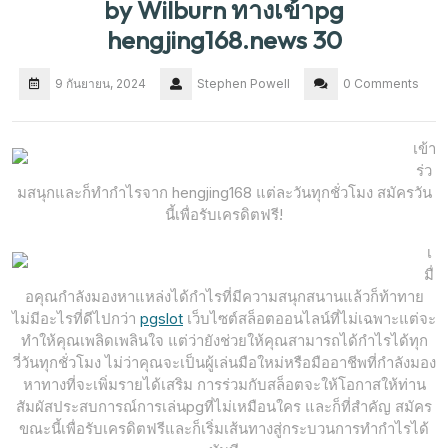
by Wilburn ทางเข้าpg
hengjing168.news 30
9 กันยายน, 2024
Stephen Powell
0 Comments
เข้า
ร่ว
มสนุกและก็ทำกำไรจาก hengjing168 แต่ละวันทุกชั่วโมง สมัครวัน
นี้เพื่อรับเครดิตฟรี!
เ
มื่
อคุณกำลังมองหาแหล่งได้กำไรที่มีความสนุกสนานแล้วก็ท้าทาย
ไม่มีอะไรที่ดีไปกว่า
pgslot
เว็บไซต์สล็อตออนไลน์ที่ไม่เฉพาะแต่จะ
ทำให้คุณเพลิดเพลินใจ แต่ว่ายังช่วยให้คุณสามารถได้กำไรได้ทุก
วี่วันทุกชั่วโมง ไม่ว่าคุณจะเป็นผู้เล่นมือใหม่หรือมืออาชีพที่กำลังมอง
หาทางที่จะเพิ่มรายได้เสริม การร่วมกับสล็อตจะให้โอกาสให้ท่าน
สัมผัสประสบการณ์การเล่นpgที่ไม่เหมือนใคร และก็ที่สำคัญ สมัคร
ขณะนี้เพื่อรับเครดิตฟรีและก็เริ่มเส้นทางสู่กระบวนการทำกำไรได้