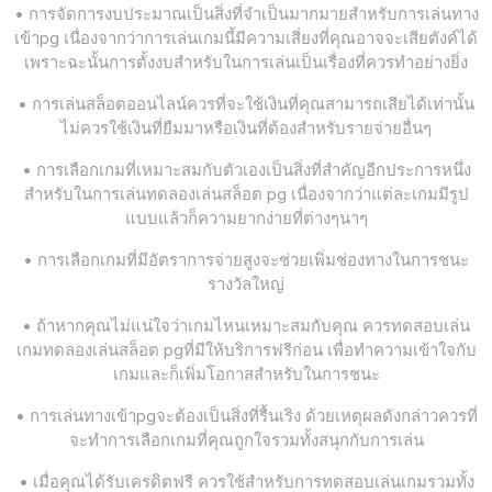
• การจัดการงบประมาณเป็นสิ่งที่จำเป็นมากมายสำหรับการเล่นทาง
เข้าpg เนื่องจากว่าการเล่นเกมนี้มีความเสี่ยงที่คุณอาจจะเสียตังค์ได้
เพราะฉะนั้นการตั้งงบสำหรับในการเล่นเป็นเรื่องที่ควรทำอย่างยิ่ง
• การเล่นสล็อตออนไลน์ควรที่จะใช้เงินที่คุณสามารถเสียได้เท่านั้น
ไม่ควรใช้เงินที่ยืมมาหรือเงินที่ต้องสำหรับรายจ่ายอื่นๆ
• การเลือกเกมที่เหมาะสมกับตัวเองเป็นสิ่งที่สำคัญอีกประการหนึ่ง
สำหรับในการเล่นทดลองเล่นสล็อต pg เนื่องจากว่าแต่ละเกมมีรูป
แบบแล้วก็ความยากง่ายที่ต่างๆนาๆ
• การเลือกเกมที่มีอัตราการจ่ายสูงจะช่วยเพิ่มช่องทางในการชนะ
รางวัลใหญ่
• ถ้าหากคุณไม่แน่ใจว่าเกมไหนเหมาะสมกับคุณ ควรทดสอบเล่น
เกมทดลองเล่นสล็อต pgที่มีให้บริการฟรีก่อน เพื่อทำความเข้าใจกับ
เกมและก็เพิ่มโอกาสสำหรับในการชนะ
• การเล่นทางเข้าpgจะต้องเป็นสิ่งที่รื้นเริง ด้วยเหตุผลดังกล่าวควรที่
จะทำการเลือกเกมที่คุณถูกใจรวมทั้งสนุกกับการเล่น
• เมื่อคุณได้รับเครดิตฟรี ควรใช้สำหรับการทดสอบเล่นเกมรวมทั้ง