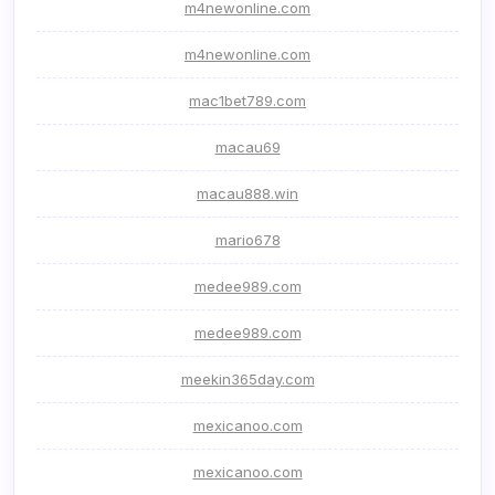
m4newonline.com
m4newonline.com
mac1bet789.com
macau69
macau888.win
mario678
medee989.com
medee989.com
meekin365day.com
mexicanoo.com
mexicanoo.com