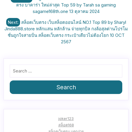
เรื่อง
ตรง บาคาร่า ใหม่ล่าสุด Top 59 by Tarah sa gaming
sagame168th.one 13 ตุลาคม 2024
Next:
สล็อตเว็บตรง เว็บสล็อตออนไลน์ NO.1 Top 89 by Sharyl
Jinda888.store หลักแสน หลักล้าน จ่ายทุกบิล กงล้อสุลต่านโปรโม
ชั่นถูกใจสายปั่น สล็อตเว็บตรง กระเป๋าเดียวไม่ต้องโยก 10 OCT
2567
Search
joker123
สล็อต168
สล็อตเว็บตรง แตกง่าย