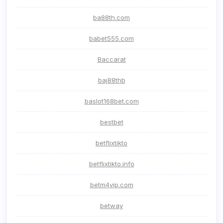
ba88th.com
babet555.com
Baccarat
baj88thb
baslot168bet.com
bestbet
betflixtikto
betflixtikto.info
betm4vip.com
betway