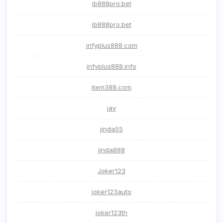
ib888pro.bet
ib888pro.bet
infyplus888.com
infyplus888.info
item388.com
jav
jinda55
jinda888
Joker123
joker123auto
joker123th