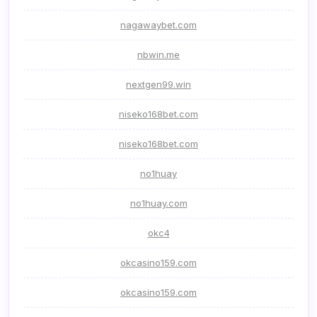
nagawaybet.com
nbwin.me
nextgen99.win
niseko168bet.com
niseko168bet.com
no1huay
no1huay.com
okc4
okcasino159.com
okcasino159.com