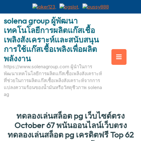
Skip
solena group ผู้พัฒนา
to
เทคโนโลยีการผลิตแก๊สเชื้อ
content
เพลิงสังเคราะห์และสนับสนุน
การใช้แก๊สเชื้อเพลิงเพื่อผลิต
Op
พลังงาน
https://www.solenagroup.com ผู้นำในการ
But
พัฒนาเทคโนโลยีการผลิตแก๊สเชื้อเพลิงสังเคราะห์
ที่ช่วยในการผลิตแก๊สเชื้อเพลิงสังเคราะห์จากการ
แปลงความร้อนของน้ำมันหรือวัสดุชีวภาพ solena
ag
ทดลองเล่นสล็อต pg เว็บไซต์ตรง
October 67 พนันออนไลน์เว็บตรง
ทดลองเล่นสล็อต pg เครดิตฟรี Top 62