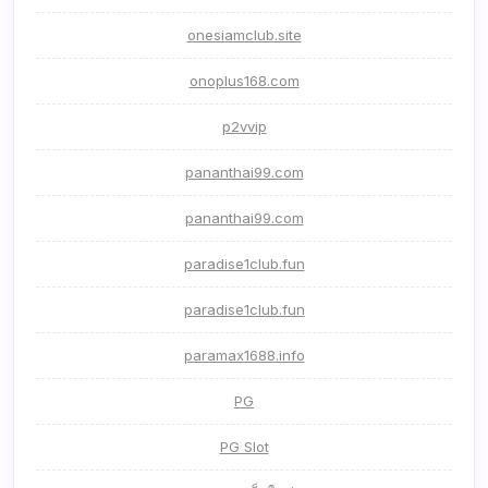
onesiamclub.site
onoplus168.com
p2vvip
pananthai99.com
pananthai99.com
paradise1club.fun
paradise1club.fun
paramax1688.info
PG
PG Slot