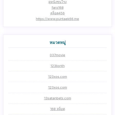
ดูหนังชนโรง
faro168
สล็อต456
https://www.puntaek66.me
หมวดหมู่
037movie
123lionth
123xos.com
123xos.com
13satanbets.com
168 สล็อต