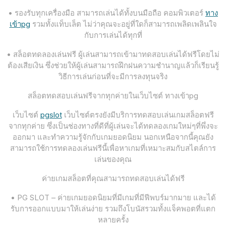
• รองรับทุกเครื่องมือ สามารถเล่นได้ทั้งบนมือถือ คอมพิวเตอร์
ทาง
เข้าpg
รวมทั้งแท็บเล็ต ไม่ว่าคุณจะอยู่ที่ใดก็สามารถเพลิดเพลินใจ
กับการเล่นได้ทุกที่
• สล็อตทดลองเล่นฟรี ผู้เล่นสามารถเข้ามาทดสอบเล่นได้ฟรีโดยไม่
ต้องเสียเงิน ซึ่งช่วยให้ผู้เล่นสามารถฝึกฝนความชำนาญแล้วก็เรียนรู้
วิธีการเล่นก่อนที่จะมีการลงทุนจริง
สล็อตทดสอบเล่นฟรีจากทุกค่ายในเว็บไซต์ ทางเข้าpg
เว็บไซต์
pgslot
เว็บไซต์ตรงยังมีบริการทดสอบเล่นเกมสล็อตฟรี
จากทุกค่าย ซึ่งเป็นช่องทางที่ดีที่ผู้เล่นจะได้ทดลองเกมใหม่ๆที่พึ่งจะ
ออกมา และทำความรู้จักกับเกมยอดนิยม นอกเหนือจากนี้คุณยัง
สามารถใช้การทดลองเล่นฟรีนี้เพื่อหาเกมที่เหมาะสมกับสไตล์การ
เล่นของคุณ
ค่ายเกมสล็อตที่คุณสามารถทดสอบเล่นได้ฟรี
• PG SLOT – ค่ายเกมยอดนิยมที่มีเกมที่มีฟีพบร์มากมาย และได้
รับการออกแบบมาให้เล่นง่าย รวมถึงโบนัสรวมทั้งแจ็คพอตที่แตก
หลายครั้ง