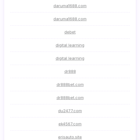
daruma1688.com
daruma1688.com
debet
digital learning
digital learning
dr888
dr888bet.com
dr888bet.com
du2477.com
ek4567.com
erisauto.site