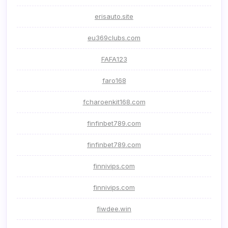
erisauto.site
eu369clubs.com
FAFA123
faro168
fcharoenkit168.com
finfinbet789.com
finfinbet789.com
finnivips.com
finnivips.com
fiwdee.win