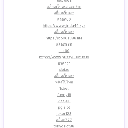
สล็อต168
สล็อตเว็บตรง แตกง่าย
สล็อตเว็บตรง
สล็อต66
https://www.jinda44.xyz
สล็อตเว็บตรง
https://bonus888.life
สล็อต888
slot99
https://www.pussy888fun.io
บาคาร่า
slotxo
สล็อตเว็บตรง
หนังโป๊ไทย
1xbet
funny18
kiss918
pg slot
joker123
สล็อต777
tokyoslot88