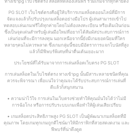
ทางเข้าpg เว็บไซต์ตรง สล็อตทดลองเล่นฟรี รวมเกมจากทุกค่ายดัง
PG SLOT เว็บไซต์ตรงคือผู้ให้บริการเกมสล็อตออนไลน์ที่มีการ
จัดแจงแล้วก็ปรับปรุงเกมสล็อตอย่างมือโปร ผู้เล่นสามารถเข้าไป
ทดสอบเล่นเกมฟรีได้ทุกค่ายโดยไม่ต้องลงทะเบียน หรือเติมเงินก่อน
ซึ่งเป็นจุดเด่นสำหรับผู้เล่นมือใหม่ที่อยากได้สัมผัสประสบการณ์การ
เล่นก่อนที่จะมีการลงทุน นอกเหนือจากนี้ยังมีเกมยอดนิยมที่ใคร
หลายๆคนไม่ควรพลาด ซึ่งเกมกลุ่มนี้ชอบมีอัตราการแจกโบนัสที่สูง
แล้วก็มีฟีพบร์พิเศษที่น่าตื่นเต้นเยอะมาก
ประโยชน์ที่ได้รับมาจากการเล่นสล็อตเว็บตรง PG SLOT
การเล่นสล็อตในเว็บไซต์ตรง ทางเข้าpg นั้นมีสาระหลายชนิดที่คุณ
ควรจะพิจารณา เพื่อแน่ใจว่าคุณจะได้รับประสบการณ์การเล่นที่
ดีแล้วก็สนุกสนาน
• ความน่าไว้ใจ การเล่นในเว็บตรงช่วยทำให้คุณมั่นใจได้ว่าไม่มี
การฉ้อโกง หรือการปรับระบบเกมเพื่อทำให้ผู้เล่นเสียเปรียบ
• เกมสล็อตประสิทธิภาพสูง PG SLOT เป็นผู้พัฒนาเกมสล็อตที่มี
คุณภาพ โดยเกมทุกเกมถูกดีไซน์มาให้มีกราฟิกที่สวยสดงดงาม และ
ฟีพบร์ที่น่าดึงดูด