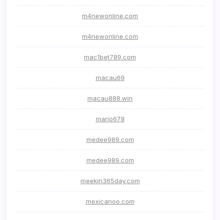
m4newonline.com
m4newonline.com
mac1bet789.com
macau69
macau888.win
mario678
medee989.com
medee989.com
meekin365day.com
mexicanoo.com