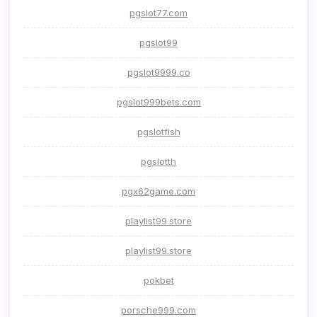
pgslot77.com
pgslot99
pgslot9999.co
pgslot999bets.com
pgslotfish
pgslotth
pgx62game.com
playlist99.store
playlist99.store
pokbet
porsche999.com