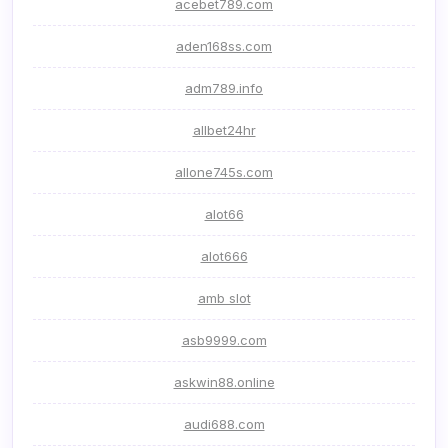
acebet789.com
aden168ss.com
adm789.info
allbet24hr
allone745s.com
alot66
alot666
amb slot
asb9999.com
askwin88.online
audi688.com