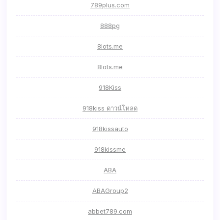
789plus.com
888pg
8lots.me
8lots.me
918Kiss
918kiss ดาวน์โหลด
918kissauto
918kissme
ABA
ABAGroup2
abbet789.com