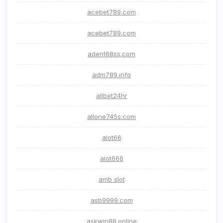
acebet789.com
acebet789.com
aden168ss.com
adm789.info
allbet24hr
allone745s.com
alot66
alot666
amb slot
asb9999.com
askwin88.online