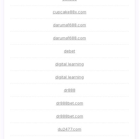
cupcake88x.com
daruma1688.com
daruma1688.com
debet
digital learning
digital learning
dr888
dr888bet.com
dr888bet.com
du2477.com