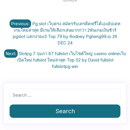
แนะแนว
Previous:
Pg slot เว็บตรง สมัครรับเครดิตฟรีได้เองอัปเดท
เรื่อง
เกมใหม่ล่าสุด มีเกมให้เลือกเล่นมากกว่า 2พันเกมเงินชัวร์
pgslot แตกง่ายx3 Top 79 by Rodney Pgheng99.io 26
DEC 24
Next:
Slotpg 7 กุมภา 67 fullslot เว็บไซต์ใหญ่ casino onlineเว็บ
เปิดใหม่ fullslot ใหม่ล่าสุด Top 52 by David fullslot
fullslotpg.win
Search