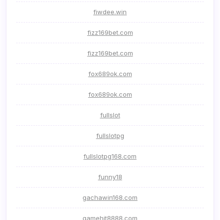
fiwdee.win
fizz169bet.com
fizz169bet.com
fox689ok.com
fox689ok.com
fullslot
fullslotpg
fullslotpg168.com
funny18
gachawin168.com
gamehit8888.com