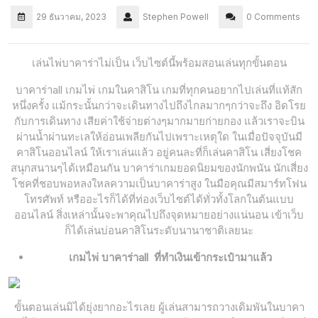
29 ธันวาคม, 2023
Stephen Powell
0 Comments
เล่นไพ่บาคาร่าไม่เป็น เว็บไซต์นี้พร้อมสอนเล่นทุกขั้นตอน
บาคาร่าall เกมไพ่ เกมในคาสิโน เกมที่ทุกคนอยากไปเล่นที่แท้สัก
หนึ่งครั้ง แม้กระนั้นกว่าจะเดินทางไปถึงไกลมากๆกว่าจะถึง อิดโรย
กับการเดินทาง เสียค่าใช้จ่ายต่างๆมากมายก่ายกอง แล้วเราจะบิน
ผ่านน้ำผ่านทะเลให้อ่อนเพลียกันไปเพราะเหตุใด ในเมื่อปัจจุบันมี
คาสิโนออนไลน์ ให้เราเล่นแล้ว อยู่คนละที่ก็เล่นคาสิโน เสี่ยงโชค
สนุกสนานๆได้เหมือนกัน บาคาร่าเกมยอดนิยมของนักพนัน นักเสี่ยง
โชคที่ชอบพอหลงใหลความเป็นบาคาร่าสูง ในมือคุณมีสมาร์ทโฟน
โทรศัพท์ หรืออะไรก็ได้ที่ท่องเว็บไซต์ได้ทั่วทั้งโลกในต้นแบบ
ออนไลน์ สิ่งเหล่านั้นจะพาคุณไปถึงจุดหมายอย่างแน่นอน เข้าเว็บ
ก็ได้เล่นบ่อนคาสิโนระดับนานาชาติเลยนะ
เกมไพ่ บาคาร่าall ที่ทำเงินเข้ากระเป๋ามาแล้ว
ขั้นตอนเล่นมิได้ยุ่งยากอะไรเลย ผู้เล่นสามารถวางเดิมพันในบาคา