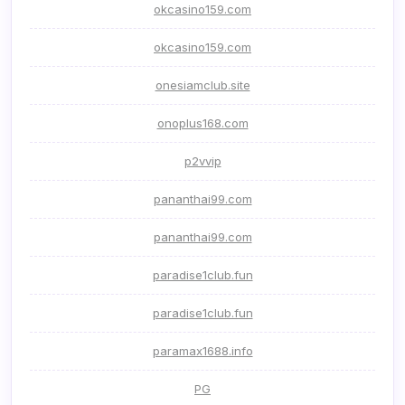
okcasino159.com
okcasino159.com
onesiamclub.site
onoplus168.com
p2vvip
pananthai99.com
pananthai99.com
paradise1club.fun
paradise1club.fun
paramax1688.info
PG