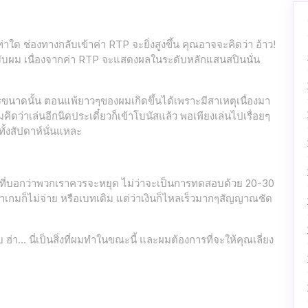
่าใด ช่องทางกลับเข้าค่า RTP จะยิ่งสูงขึ้น คุณอาจจะคิดว่า อ้าว!
ดครับผม เนื่องจากค่า RTP จะแสดงผลในระดับหลักแสนสปินนั่น
ขนาดนั้น ตอนแพ้ยาวๆของผมเกิดขึ้นได้เพราะมีสาเหตุเนื่องมา
ิดว่าเล่นอีกนิดประเดี๋ยวก็เข้าโบนัสแล้ว พอเพียงเล่นไปเรื่อยๆ
้งสัปดาห์นั่นแหละ
่บอกว่าพวกเราควรจะหยุด ไม่ว่าจะเป็นการทดสอบด้วย 20-30
่าเกมก็ไม่จ่าย หรือเบทเดิม แต่ว่าเงินก็ไหลเร็วมากๆสัญญาณชัด
่า… นี่เป็นสิ่งที่ผมทำในขณะนี้ และผมต้องการที่จะให้คุณเลี่ยง