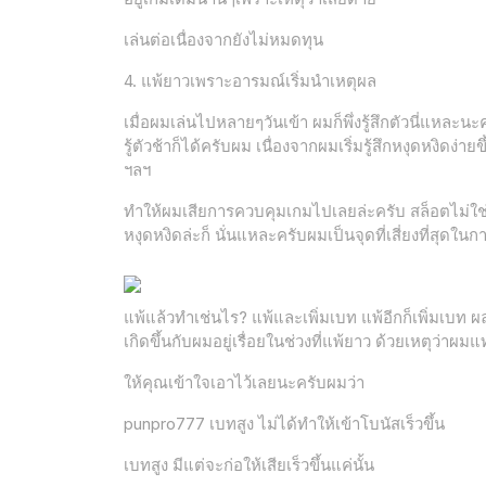
เล่นต่อเนื่องจากยังไม่หมดทุน
4. แพ้ยาวเพราะอารมณ์เริ่มนำเหตุผล
เมื่อผมเล่นไปหลายๆวันเข้า ผมก็พึ่งรู้สึกตัวนี่แหล
รู้ตัวช้าก็ได้ครับผม เนื่องจากผมเริ่มรู้สึกหงุดหงิดง
ฯลฯ
ทำให้ผมเสียการควบคุมเกมไปเลยล่ะครับ สล็อตไม่ใช่
หงุดหงิดล่ะก็ นั่นแหละครับผมเป็นจุดที่เสี่ยงที่สุดในก
แพ้แล้วทำเช่นไร? แพ้และเพิ่มเบท แพ้อีกก็เพิ่มเบท ผลที
เกิดขึ้นกับผมอยู่เรื่อยในช่วงที่แพ้ยาว ด้วยเหตุว่า
ให้คุณเข้าใจเอาไว้เลยนะครับผมว่า
punpro777 เบทสูง ไม่ได้ทำให้เข้าโบนัสเร็วขึ้น
เบทสูง มีแต่จะก่อให้เสียเร็วขึ้นแค่นั้น