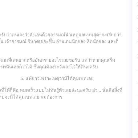
ะนะครับว่าตนเองกำลังเล่นด้วยอารมณ์นำเหตุผลแบบสุดๆจะเรียกว่า
่ายขึ้น เจ้าอารมณ์ รีบกดเยอะขึ้น อ่านเกมน้อยลง คิดน้อยลง และก็
เกมที่เล่นยากหรืออันตรายอะไรเลยขอรับ แต่ว่าหากคุณเริ่ม
ารพนันเลยก็ว่าได้ ซึ่งคุณต้องระวังเอาไว้ให้ดีนะครับ
5. แพ้ยาวเพราะเหตุว่ามิได้คุมเบทเลย
่ได้ก็คือ หมดเร็วแบบไม่ทันรู้ตัวเลยล่ะนะครับ ฮ่า… นั่นคือสิ่งที่
ผมแทบจะมิได้คุมเบทเลย ผมต้องการ