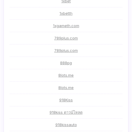
1xbet
1xbetth
1xgameth.com
789plus.com
789plus.com
888pg
8lots.me
8lots.me
918Kiss
918kiss ดาวน์โหลด
918kissauto