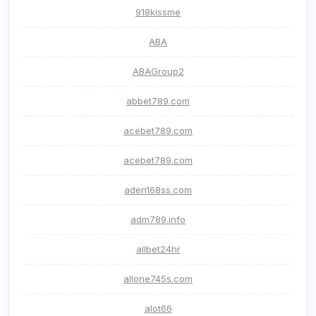
918kissme
ABA
ABAGroup2
abbet789.com
acebet789.com
acebet789.com
aden168ss.com
adm789.info
allbet24hr
allone745s.com
alot66