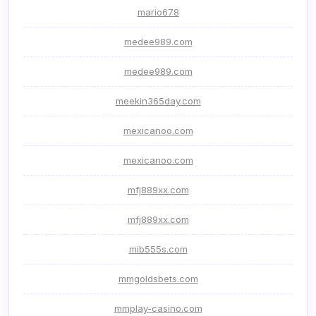
mario678
medee989.com
medee989.com
meekin365day.com
mexicanoo.com
mexicanoo.com
mfj889xx.com
mfj889xx.com
mib555s.com
mmgoldsbets.com
mmplay-casino.com