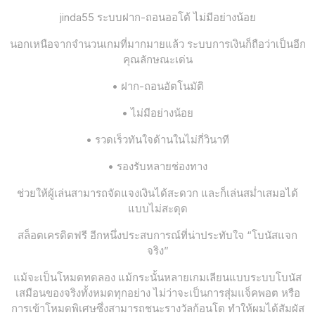
jinda55 ระบบฝาก-ถอนออโต้ ไม่มีอย่างน้อย
นอกเหนือจากจำนวนเกมที่มากมายแล้ว ระบบการเงินก็ถือว่าเป็นอีก
คุณลักษณะเด่น
• ฝาก-ถอนอัตโนมัติ
• ไม่มีอย่างน้อย
• รวดเร็วทันใจด้านในไม่กี่วินาที
• รองรับหลายช่องทาง
ช่วยให้ผู้เล่นสามารถจัดแจงเงินได้สะดวก และก็เล่นสม่ำเสมอได้
แบบไม่สะดุด
สล็อตเครดิตฟรี อีกหนึ่งประสบการณ์ที่น่าประทับใจ “โบนัสแจก
จริง”
แม้จะเป็นโหมดทดลอง แม้กระนั้นหลายเกมเลียนแบบระบบโบนัส
เสมือนของจริงทั้งหมดทุกอย่าง ไม่ว่าจะเป็นการสุ่มแจ็คพอต หรือ
การเข้าโหมดพิเศษซึ่งสามารถชนะรางวัลก้อนโต ทำให้ผมได้สัมผัส