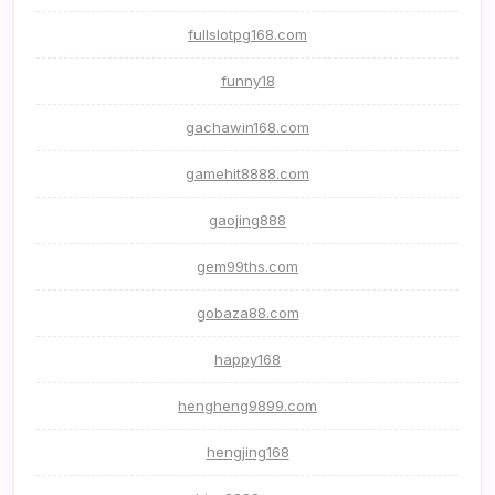
fullslotpg168.com
funny18
gachawin168.com
gamehit8888.com
gaojing888
gem99ths.com
gobaza88.com
happy168
hengheng9899.com
hengjing168