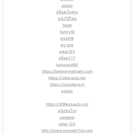
slotxo
สล็อตเว็บตรง
หนังโป๊ไทย
1xbet
funny18
kiss918
pg slot
joker123
สล็อต777
tokyoslot88
https://betwayvietnam.com
https://jokerasia.net
https://moodeng.in
pgslot
https://918kissauto.xyz
หนังชนโรง
sagame
joker 123
http://www.movie87hd.com