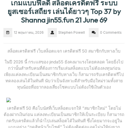
เกมแบบฟีลดี สล็อตเครดิตฟรี ระบบ
ยูสเซอร์เสถียร เล่นได้ยาวๆ Top 37 by
Shanna jin55.fun 21 June 69
12 พฤษภาคม, 2026
Stephen Powell
0 Comments
สล็อตเครดิตฟรี เว็บสล็อตแจก เครดิตฟรี 50 สมาชิกกับทางเว็บ
ในปี 2026 นี้ กระแสของ jinda55 ยังคงมาแรงโดยตลอด โดยยิ่งไป
กว่านั้นสำหรับคนที่ต้องการเริ่มเล่นสล็อตแบบไม่ต้องลงทุนก่อน
เพียงแค่ลงทะเบียนเป็นสมาชิกกับทางเว็บ ก็สามารถรับเครดิตฟรีไป
ทดลองเล่นได้ในทันที นับว่าเป็นจังหวะดีสำหรับมือใหม่รวมทั้งสาย
ทุนน้อยที่อยากลองเสี่ยงโชคแบบไม่ต้องใช้เงินตัวเอง
เครดิตฟรี 50 คือโบนัสที่เว็บสล็อตแจกให้ “สมาชิกใหม่” โดยไม่
ต้องฝากเงินก่อน แค่ลงทะเบียนเป็นสมาชิกให้เป็นระเบียบ ก็สามารถ
กดรับเครดิตแล้วก็นำไปเล่นสล็อตได้ในทันที ซึ่งโดยมากจะอยู่ใน
แบบอย่าง “กดสู้หน้าเว็บไซต์” ไม่ต้องติดต่อแอดไม่นให้ยุ่งยาก