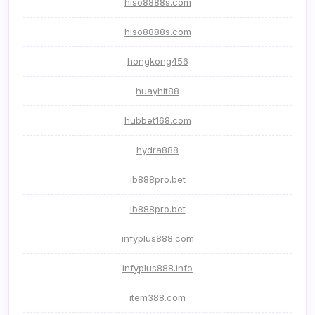
hiso8888s.com
hiso8888s.com
hongkong456
huayhit88
hubbet168.com
hydra888
ib888pro.bet
ib888pro.bet
infyplus888.com
infyplus888.info
item388.com