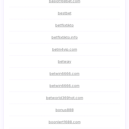
baslot168bet.com
bestbet
betflixtikto
betflixtikto.info
betm4vip.com
betway
betwin6666.com
betwin6666.com
betworld369hot.com
bonus888
boonlert1688.com