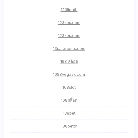
123lionth
123xos.com
123xos.com
13satanbets.com
168 สล็อต
1688vegasx.com
168slot
168สล็อต
188bet
188betth