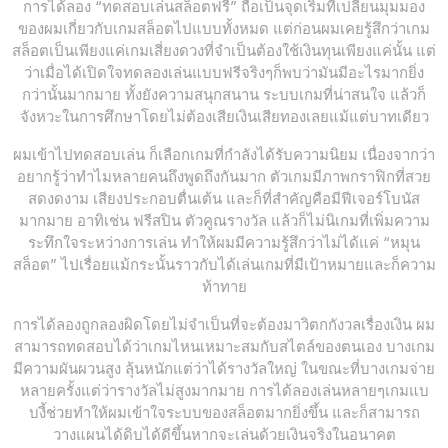
การได้ลอง “ทดสอบเล่นสล็อตฟรี” ถือเป็นจุดเริ่มที่เปลี่ยนมุมมอง
ของผมเกี่ยวกับเกมสล็อตไปแบบทั้งหมด แต่ก่อนผมเคยรู้สึกว่าเกม
สล็อตเป็นเพียงแค่เกมเสี่ยงดวงที่จำเป็นต้องใช้เงินทุนเพียงแค่นั้น แต่
ว่าเมื่อได้เปิดใจทดลองเล่นแบบฟรีจริงๆก็พบว่ามันมีอะไรมากยิ่ง
กว่านั้นมากมาย ทั้งยังความสนุกสนาน ระบบเกมที่น่าสนใจ แล้วก็
จังหวะในการศึกษาโดยไม่ต้องเสียเงินเสียทองเลยแม้แต่บาทเดียว
ผมเข้าไปทดสอบเล่น ก็เลือกเกมที่กำลังได้รับความนิยม เนื่องจากว่า
อยากรู้ว่าทำไมหลายคนถึงพูดถึงกันมาก ตัวเกมมีภาพกราฟิกที่สวย
สดงดงาม เสียงประกอบตื่นเต้น และก็ที่สำคัญคือมีฟีเจอร์โบนัส
มากมาย อาทิเช่น ฟรีสปิน ตัวคูณรางวัล แล้วก็ไม่นิเกมที่เพิ่มความ
ระทึกใจระหว่างการเล่น ทำให้ผมมีความรู้สึกว่าไม่ได้แค่ “หมุน
สล็อต” ไปเรื่อยแม้กระนั้นราวกับได้เล่นเกมที่มีเป้าหมายและก็ความ
ท้าทาย
การได้ลองถูกลองผิดโดยไม่จำเป็นที่จะต้องมาวิตกกังวลเรื่องเงิน ผม
สามารถทดสอบได้ว่าเกมไหนเหมาะสมกับสไตล์ของตนเอง บางเกม
มีความผันผวนสูง ลุ้นหนักแต่ว่าได้รางวัลใหญ่ ในขณะที่บางเกมจ่าย
หลายครั้งแต่ว่ารางวัลไม่สูงมากมาย การได้ลองเล่นหลายๆเกมแบ
บงี้ช่วยทำให้ผมเข้าใจระบบของสล็อตมากยิ่งขึ้น และก็สามารถ
วางแผนได้ดิบได้ดีขึ้นหากจะเล่นด้วยเงินจริงในอนาคต