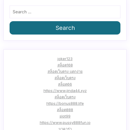
Search
joker123
สล็อต168
สล็อตเว็บตรง แตกง่าย
สล็อตเว็บตรง
สล็อต66
https://www.jinda44.xyz
สล็อตเว็บตรง
https://bonus888.life
สล็อต888
slot99
https://www.pussy888fun.io
บาคาร่า