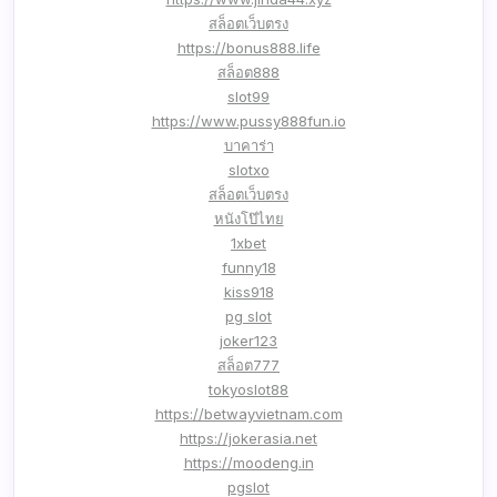
สล็อตเว็บตรง
https://bonus888.life
สล็อต888
slot99
https://www.pussy888fun.io
บาคาร่า
slotxo
สล็อตเว็บตรง
หนังโป๊ไทย
1xbet
funny18
kiss918
pg slot
joker123
สล็อต777
tokyoslot88
https://betwayvietnam.com
https://jokerasia.net
https://moodeng.in
pgslot