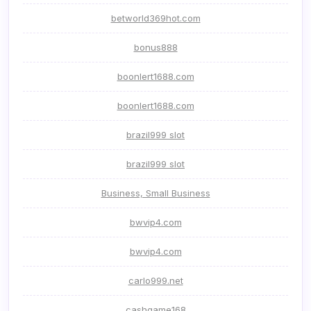
betworld369hot.com
bonus888
boonlert1688.com
boonlert1688.com
brazil999 slot
brazil999 slot
Business, Small Business
bwvip4.com
bwvip4.com
carlo999.net
cashgame168