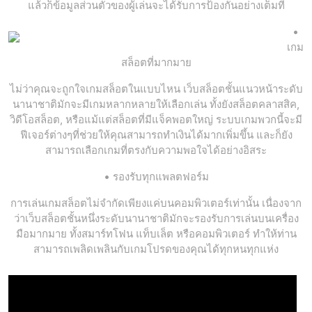
แล้วก็ข้อมูลส่วนตัวของผู้เล่นจะได้รับการป้องกันอย่างเต็มที่
•
เกม
สล็อตที่มากมาย
ไม่ว่าคุณจะถูกใจเกมสล็อตในแบบไหน เว็บสล็อตชั้นแนวหน้าระดับ
นานาชาติมักจะมีเกมหลากหลายให้เลือกเล่น ทั้งยังสล็อตคลาสสิค,
วิดีโอสล็อต, หรือแม้แต่สล็อตที่มีแจ็คพอตใหญ่ ระบบเกมพวกนี้จะมี
ฟีเจอร์ต่างๆที่ช่วยให้คุณสามารถทำเงินได้มากเพิ่มขึ้น และก็ยัง
สามารถเลือกเกมที่ตรงกับความพอใจได้อย่างอิสระ
• รองรับทุกแพลตฟอร์ม
การเล่นเกมสล็อตไม่จำกัดเพียงแค่บนคอมพิวเตอร์เท่านั้น เนื่องจาก
ว่าเว็บสล็อตชั้นหนึ่งระดับนานาชาติมักจะรองรับการเล่นบนเครื่อง
มือมากมาย ทั้งสมาร์ทโฟน แท็บเล็ต หรือคอมพิวเตอร์ ทำให้ท่าน
สามารถเพลิดเพลินกับเกมโปรดของคุณได้ทุกหนทุกแห่ง