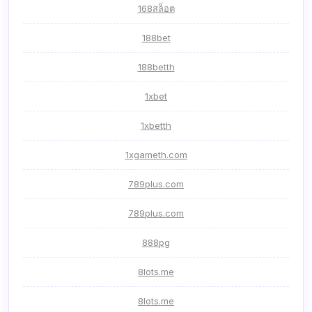
168สล็อต
188bet
188betth
1xbet
1xbetth
1xgameth.com
789plus.com
789plus.com
888pg
8lots.me
8lots.me