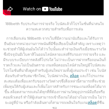
188betth รับประกันการจ่ายจริง โบนัสแล้วก็โปรโมชั่นที่น่าสนใจ
ความสะดวกสบายสำหรับเพื่อการเล่น
การเลือกเล่น 188betth จากเว็บที่มีความน่านับถือและได้รับการ
ยืนยันจากหน่วยงานการพนันที่มีชื่อเสียงเป็นสิ่งสำคัญ เพราะเหตุว่า
จะช่วยทำให้ผู้เล่นมั่นใจได้ว่าเว็บนั้นจะทำจ่ายเงินจริงเมื่อชนะรางวัล
ซึ่งปัจจุบันมีเว็บคาสิโนออนไลน์หลายแห่งที่รับรองการจ่ายจริง และ
มีระบบระเบียบการคลังที่โปร่งใส ไม่ว่าจะเป็นการฝากหรือถอนเงินก็
รวดเร็วและไม่เป็นอันตราย เกมสล็อตออนไลน์ส่วนใหญ่มีโบนัสและ
โปรโมชั่นที่น่าดึงดูดสำหรับผู้เล่นใหม่รวมทั้งผู้เล่นประจำ เช่น โบนัส
ต้อนรับสำหรับสมาชิกใหม่, โบนัสฝากเงิน,
สล็อต
และก็โปรแกรม
สะสมแต้มเพื่อแลกรับของรางวัลต่างๆซึ่งสิ่งเหล่านี้สามารถที่จะช่วย
เพิ่มทุนให้กับผู้เล่นและก็เพิ่มโอกาสสำหรับการชนะเกมสล็อตได้มาก
ขึ้น สล็อตสามารถเล่นได้ทุกที่ที่ต้องการผ่านวัสดุอุปกรณ์มือถือหรือ
คอมพิวเตอร์ ทำให้ผู้เล่นสามารถเข้าถึงเกมได้อย่างไม่ยากเย็น ไม่ว่า
จะอยู่ที่บ้าน หรือกำลังเดินทางก็สามารถเพลินใจกับเกม
สล็อต
ที่ชื่น
ชอ