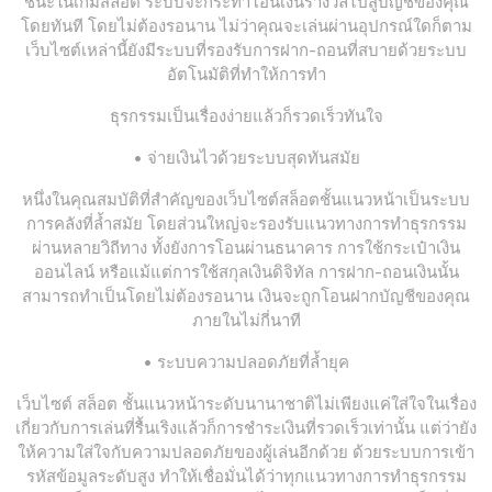
ชนะในเกมสล็อต ระบบจะกระทำโอนเงินรางวัลไปสู่บัญชีของคุณ
โดยทันที โดยไม่ต้องรอนาน ไม่ว่าคุณจะเล่นผ่านอุปกรณ์ใดก็ตาม
เว็บไซต์เหล่านี้ยังมีระบบที่รองรับการฝาก-ถอนที่สบายด้วยระบบ
อัตโนมัติที่ทำให้การทำ
ธุรกรรมเป็นเรื่องง่ายแล้วก็รวดเร็วทันใจ
• จ่ายเงินไวด้วยระบบสุดทันสมัย
หนึ่งในคุณสมบัติที่สำคัญของเว็บไซต์สล็อตชั้นแนวหน้าเป็นระบบ
การคลังที่ล้ำสมัย โดยส่วนใหญ่จะรองรับแนวทางการทำธุรกรรม
ผ่านหลายวิถีทาง ทั้งยังการโอนผ่านธนาคาร การใช้กระเป๋าเงิน
ออนไลน์ หรือแม้แต่การใช้สกุลเงินดิจิทัล การฝาก-ถอนเงินนั้น
สามารถทำเป็นโดยไม่ต้องรอนาน เงินจะถูกโอนฝากบัญชีของคุณ
ภายในไม่กี่นาที
• ระบบความปลอดภัยที่ล้ำยุค
เว็บไซต์ สล็อต ชั้นแนวหน้าระดับนานาชาติไม่เพียงแค่ใส่ใจในเรื่อง
เกี่ยวกับการเล่นที่รื้นเริงแล้วก็การชำระเงินที่รวดเร็วเท่านั้น แต่ว่ายัง
ให้ความใส่ใจกับความปลอดภัยของผู้เล่นอีกด้วย ด้วยระบบการเข้า
รหัสข้อมูลระดับสูง ทำให้เชื่อมั่นได้ว่าทุกแนวทางการทำธุรกรรม