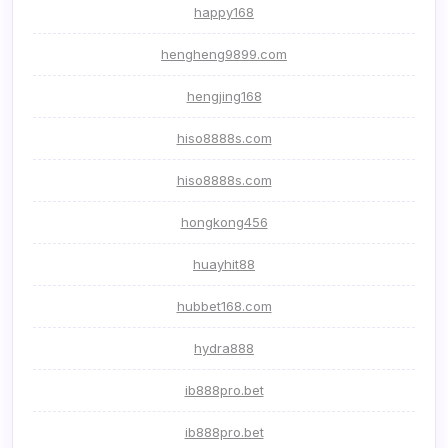
happy168
hengheng9899.com
hengjing168
hiso8888s.com
hiso8888s.com
hongkong456
huayhit88
hubbet168.com
hydra888
ib888pro.bet
ib888pro.bet