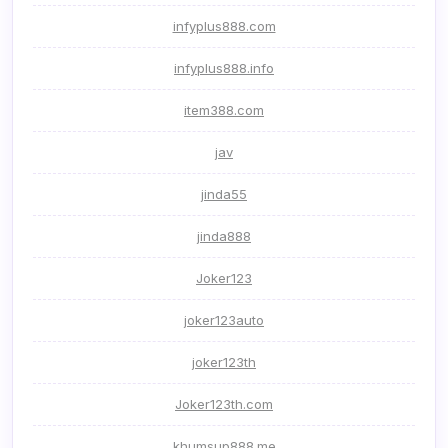
infyplus888.com
infyplus888.info
item388.com
jav
jinda55
jinda888
Joker123
joker123auto
joker123th
Joker123th.com
khumsup888.me