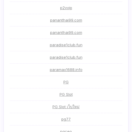
p2vvip
pananthai99.com
pananthai99.com
paradise1club.fun
paradise1club.fun
paramax1688.info
PG
PG Slot
PG Slot เว็บใหม่
pg77
pgceo