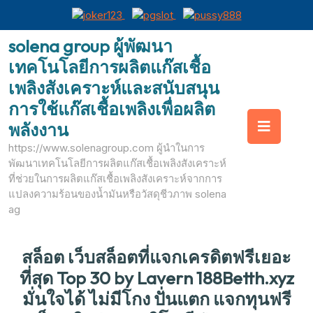
Skip
solena group ผู้พัฒนา
to
เทคโนโลยีการผลิตแก๊สเชื้อ
content
เพลิงสังเคราะห์และสนับสนุน
การใช้แก๊สเชื้อเพลิงเพื่อผลิต
Op
พลังงาน
https://www.solenagroup.com ผู้นำในการ
But
พัฒนาเทคโนโลยีการผลิตแก๊สเชื้อเพลิงสังเคราะห์
ที่ช่วยในการผลิตแก๊สเชื้อเพลิงสังเคราะห์จากการ
แปลงความร้อนของน้ำมันหรือวัสดุชีวภาพ solena
ag
สล็อต เว็บสล็อตที่แจกเครดิตฟรีเยอะ
ที่สุด Top 30 by Lavern 188Betth.xyz
มั่นใจได้ ไม่มีโกง ปั่นแตก แจกทุนฟรี