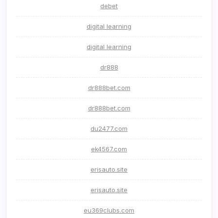
debet
digital learning
digital learning
dr888
dr888bet.com
dr888bet.com
du2477.com
ek4567.com
erisauto.site
erisauto.site
eu369clubs.com