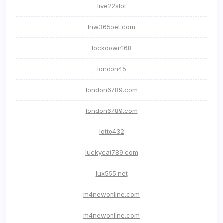
live22slot
lnw365bet.com
lockdown168
london45
london6789.com
london6789.com
lotto432
luckycat789.com
lux555.net
m4newonline.com
m4newonline.com