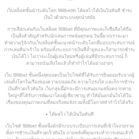
เว็บสล็อตชั้นนำระดับโลก 188betth ได้ผลไวได้เงินในทันที ชำระ
เงินไวด้วยระบบสุดนำสมัย
การเลือกเล่นกับเว็บสล็อต 188bet ที่มีคุณภาพและก็เชื่อถือได้ถือ
เป็นสิ่งสำคัญสำหรับนักเล่นการพนันทุกคน วันนี้พวกเราจะมา
ทำความรู้จักกับเว็บสล็อตชั้นแนวหน้าระดับโลกที่มอบประสบการณ์
การเล่นที่น่าเร้าใจ พร้อมทั้งระบบการเงินที่ล้ำยุคและก็สามารถชำระ
เงินได้ไว ไม่ว่าจะเป็นผู้เล่นใหม่หรือผู้เล่นที่มีประสบการณ์ ก็
สามารถบันเทิงใจแล้วก็ทำกำไรได้อย่างง่ายๆ
เว็บ 188bet ชั้นหนึ่งสุดยอดเป็นเว็บไซต์ที่ได้รับการยินยอมรับจากผู้
เล่นทั้งโลกในเรื่องของความปลอดภัย ความโปร่งใส และก็การชำระ
เงินที่รวดเร็วทันใจ เว็บกลุ่มนี้มักจะมีการเสนอเกมสล็อตจากค่าย
ใหญ่ๆที่ได้รับการพัฒนาโดยผู้เชี่ยวชาญ ทำให้มั่นอกมั่นใจได้ใน
เรื่องของคุณภาพเกมที่สมจริงสมจังรวมทั้งมีโอกาสทำกำไรได้จริง
• ได้ผลไว ได้เงินในทันที
เว็บไซต์ 188bet ชั้นหนึ่งมักมีระบบระเบียบการเล่นที่เข้าใจง่ายรวม
ทั้งการชำระเงินที่รวดเร็วทันใจ ภายหลังที่คุณกระทำการเล่นแล้วก็