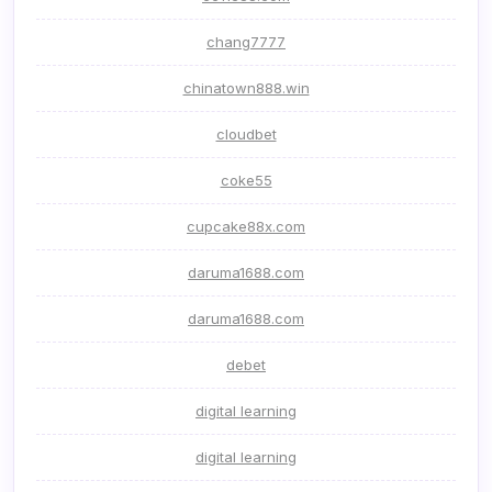
chang7777
chinatown888.win
cloudbet
coke55
cupcake88x.com
daruma1688.com
daruma1688.com
debet
digital learning
digital learning