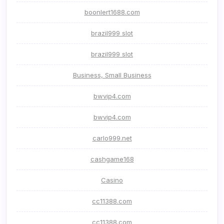
boonlert1688.com
brazil999 slot
brazil999 slot
Business, Small Business
bwvip4.com
bwvip4.com
carlo999.net
cashgame168
Casino
cc11388.com
cc11388.com