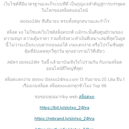
เว็บไซต์ที่มีมาตรฐานและก็ระบบที่ดี เป็นกุญแจสำคัญสู่การบรรลุผล
ในโลกของสล็อตออนไลน์
slotxo24hr ที่เดียวจบ ครบทั้งสนุกสนานและกำไร
สล็อต xo ไม่ใช่แค่เว็บไซต์สล็อตปกติ แม้กระนั้นคือศูนย์รวมของ
ความสนุก ความคุ้มราคา รวมทั้งจังหวะทำเงินที่เหมาะสมที่สุดในยุค
นี้ ไม่ว่าจะเป็นระบบฝากถอนออโต้ เกมแตกง่าย หรือโปรโมชั่นสุด
คุ้มที่อัปเดตทุกวี่ทุกวัน ทุกอย่างรวมไว้ที่เดียว
สมัคร slotxo24hr วันนี้ แล้วมาบันเทิงใจไปร่วมกัน กับเกมสล็อต
ออนไลน์ที่ใหญ่ที่สุด!
สล็อตแตกง่าย slotxo Slotxo24hra.com 13 กันยายน 25 Lilia ยืน 1
เรื่องเกมสล็อต สล็อตxoแตกทุกชั่วโมง Top 96
ขอขอบคุณมากby web
สล็อตxo
https://bit.ly/slotxo_24hra
https://rebrand.ly/slotxo_24hra