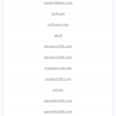
niseko168bet.com
no1huay
no1huay.com
okc4
okcasino159.com
okcasino159.com
onesiamclub.site
onoplus168.com
p2vvip
pananthai99.com
pananthai99.com