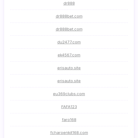
dr888
dr888bet.com
dr888bet.com
du2477.com
ek4567.com
erisauto.site
erisauto.site
eu369clubs.com
FAFA123
faro168
fcharoenkit168.com