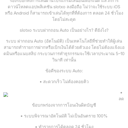
รองรับอีกทั้งการเล่นผ่านโปรแกรมเล่นอินเตอร์เน็ต แล้วก็การ
ดาวน์โหลดแอปพลิเคชัน slotxo ลงมือถือ ไม่ว่าจะใช้ระบบ iOS
หรือ Android ก็สามารถเข้าเล่นได้ทุกที่ที่ต้องการ ตลอด 24 ชั่วโมง
โดยไม่สะดุด
slotxo ระบบฝากถอน Auto เป็นอย่างไร? ดียังไง?
ระบบ ฝากถอน Auto (อัตโนมัติ) เป็นเทคโนโลยีที่ช่วยทำให้ผู้เล่น
สามารถทำรายการฝากหรือเบิกเงินได้ด้วยตัวเอง โดยไม่ต้องแจ้งแอ
ดมินหรือแนบสลิป กระบวนการทำธุรกรรมจะใช้เวลาประมาณ 5–10
วินาที เท่านั้น
ข้อดีของระบบ Auto:
• สะดวกเร็ว ไม่ต้องคอยคิว
•
ลด
ข้อบกพร่องจากการโอนเงินผิดบัญชี
• ระบบพิจารณาอัตโนมัติ ไม่เป็นอันตราย 100%
• ทำรายการได้ตลอด 24 ชั่วโมง