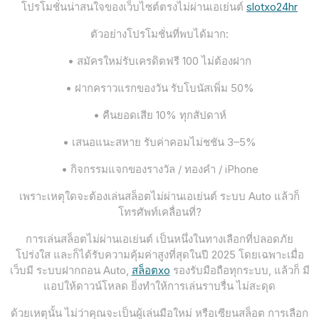
โปรโมชั่นน่าสนใจของเว็บไซต์ตรงไม่ผ่านเอเย่นต์
slotxo24hr
ตัวอย่างโปรโมชั่นที่พบได้มาก:
• สมัครใหม่รับเครดิตฟรี 100 ไม่ต้องฝาก
• ฝากคราวแรกของวัน รับโบนัสเพิ่ม 50%
• คืนยอดเสีย 10% ทุกสัปดาห์
• เสนอแนะสหาย รับค่าคอมไม่ชชัน 3–5%
• กิจกรรมแจกของรางวัล / ทองคำ / iPhone
เพราะเหตุใดจะต้องเล่นสล็อตไม่ผ่านเอเย่นต์ ระบบ Auto แล้วก็
โทรศัพท์เคลื่อนที่?
การเล่นสล็อตไม่ผ่านเอเย่นต์ เป็นหนึ่งในทางเลือกที่ปลอดภัย
โปร่งใส และก็ได้รับความคุ้มค่าสูงที่สุดในปี 2025 โดยเฉพาะเมื่อ
เว็บมี ระบบฝากถอน Auto,
สล็อตxo
รองรับมือถือทุกระบบ, แล้วก็ มี
แอปให้ดาวน์โหลด ยิ่งทำให้การเล่นราบรื่น ไม่สะดุด
ด้วยเหตุนั้น ไม่ว่าคุณจะเป็นผู้เล่นมือใหม่ หรือเซียนสล็อต การเลือก