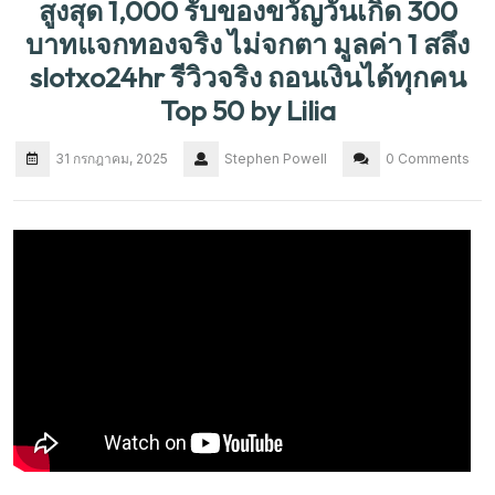
สูงสุด 1,000 รับของขวัญวันเกิด 300
บาทแจกทองจริง ไม่จกตา มูลค่า 1 สลึง
slotxo24hr รีวิวจริง ถอนเงินได้ทุกคน
Top 50 by Lilia
31 กรกฎาคม, 2025
Stephen Powell
0 Comments