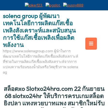
Skip
solena group ผู้พัฒนา
to
เทคโนโลยีการผลิตแก๊สเชื้อ
content
เพลิงสังเคราะห์และสนับสนุน
การใช้แก๊สเชื้อเพลิงเพื่อผลิต
Op
พลังงาน
https://www.solenagroup.com ผู้นำในการ
But
พัฒนาเทคโนโลยีการผลิตแก๊สเชื้อเพลิงสังเคราะห์
ที่ช่วยในการผลิตแก๊สเชื้อเพลิงสังเคราะห์จากการ
แปลงความร้อนของน้ำมันหรือวัสดุชีวภาพ solena
ag
สล็อตxo Slotxo24hra.com 22 กันยายน
68 slotxo24hr ให้บริการครบเกมสล็อต
ยิงปลา แทงหวยบาทแพง สมาชิกใหม่รับ