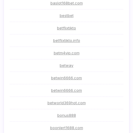
baslot168bet.com
bestbet
betflixtikto
betflixtikto.info
betm4vip.com
betway
betwin6666.com
betwin6666.com
betworld369hot.com
bonus888
boonlert1688.com