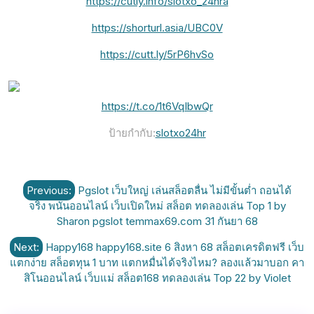
https://cutly.info/slotxo_24hra
https://shorturl.asia/UBC0V
https://cutt.ly/5rP6hvSo
https://t.co/1t6VqIbwQr
ป้ายกำกับ:
slotxo24hr
แนะแนว
Previous:
Pgslot เว็บใหญ่ เล่นสล็อตลื่น ไม่มีขั้นต่ำ ถอนได้
เรื่อง
จริง พนันออนไลน์ เว็บเปิดใหม่ สล็อต ทดลองเล่น Top 1 by
Sharon pgslot temmax69.com 31 กันยา 68
Next:
Happy168 happy168.site 6 สิงหา 68 สล็อตเครดิตฟรี เว็บ
แตกง่าย สล็อตทุน 1 บาท แตกหมื่นได้จริงไหม? ลองแล้วมาบอก คา
สิโนออนไลน์ เว็บแม่ สล็อต168 ทดลองเล่น Top 22 by Violet