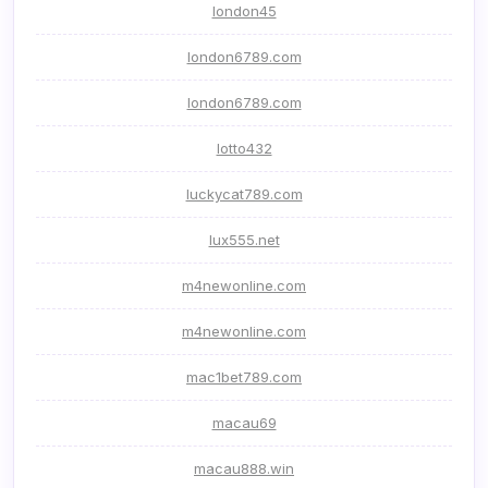
london45
london6789.com
london6789.com
lotto432
luckycat789.com
lux555.net
m4newonline.com
m4newonline.com
mac1bet789.com
macau69
macau888.win