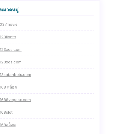
หมวดหมู่
037movie
123lionth
123xos.com
123xos.com
13satanbets.com
168 สล็อต
1688vegasx.com
168slot
168สล็อต