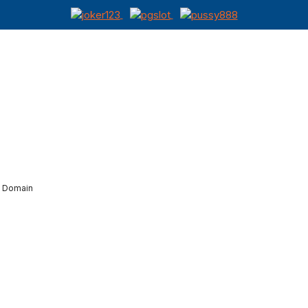
s Domain