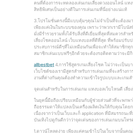
คนที่ต้องการจะทดลองเล่นเกมเสี่ยงดวงออนไลน์ แทง
สิทธิพิเศษเป็นอย่างดีในการเล่นเกมที่นี่อย่างแน่แท้
3.โปรโมชั่นตรงนี้มีแบบคุ้มๆคุณไม่จำเป็นที่จะต้องมา
เพียงแค่เงินในระบบของคุณ เพราะว่าพวกเรามีโบนัสพ
มั่งมีร่ำรวยรวมทั้งได้รับสิ่งที่ดีเยี่ยมที่สุดที่สม
เสี่ยงโชคออนไลน์ เว็บแทงบอลที่ดีที่สุด ที่พร้อมปรั
ประสบการณ์ดีๆที่ไม่เหมือนกันเพื่อจะทำให้สมาชิกทุกค
สมาชิกเล่นแบบฟรีๆอีกด้วยจะต้องรอติดตามว่าจะมีกิจ
allbestbet
4.การใช้สูตรเกมเสี่ยงโชค ไม่ว่าจะเป็นบ
เว็บไซต์ของเรามีสูตรสำหรับการเล่นเกมที่จะสร้างการบ
งานที่ต่างกันคุณต้องทำความเข้าใจรูปแบบและเกมสำ
จุดเด่นสำหรับในการเล่นเกม แทงบอลเว็บไหนดี เสี่ย
ในยุคนี้มือถือเปรียบเหมือนกับผู้ช่วยส่วนตัวที่จะพกพ
ถือธรรมดาให้แปลงเป็นเครื่องผลิตเงินให้กับคุณโด
เนื่องจากว่าเป็นเว็บและก็ application ที่มีสมรรถน
บันเทิงไปดูกันดีกว่าว่าจุดเด่นของการเล่นเกมบนโทรศ
1.ดาวน์โหลดง่าย เพียงแค่คนเข้าไปในเว็บจากนั้นคุณ