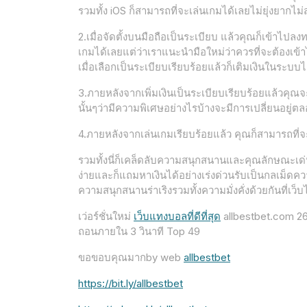
รวมทั้ง iOS ก็สามารถที่จะเล่นเกมได้เลยไม่ยุ่งยากไม่
2.เมื่อจัดตั้งบนมือถือเป็นระเบียบ แล้วคุณก็เข้าไปลง
เกมได้เลยแต่ว่าเราแนะนำมือใหม่ว่าควรที่จะต้องเ
เมื่อเลือกเป็นระเบียบเรียบร้อยแล้วก็เติมเงินในระบบไ
3.ภายหลังจากเพิ่มเงินเป็นระเบียบเรียบร้อยแล้วคุณจ
นั้นๆว่ามีความพิเศษอย่างไรบ้างจะมีการเปลี่ยนอยู่ต
4.ภายหลังจากเล่นเกมเรียบร้อยแล้ว คุณก็สามารถที่จ
รวมทั้งนี่ก็เคล็ดลับความสนุกสนานและคุณลักษณะเด่
ง่ายและก็แถมหาเงินได้อย่างเร่งด่วนรับเป็นกลเม็ดคว
ความสนุกสนานร่าเริงรวมทั้งความมั่งคั่งด้วยกันที่เว็
เว่อร์ชั่นใหม่
เว็บแทงบอลที่ดีที่สุด
allbestbet.com 26
ถอนภายใน 3 วินาที Top 49
ขอขอบคุณมากby web
allbestbet
https://bit.ly/allbestbet