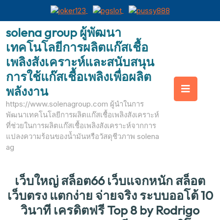
Skip
solena group ผู้พัฒนา
to
เทคโนโลยีการผลิตแก๊สเชื้อ
content
เพลิงสังเคราะห์และสนับสนุน
การใช้แก๊สเชื้อเพลิงเพื่อผลิต
Op
พลังงาน
https://www.solenagroup.com ผู้นำในการ
But
พัฒนาเทคโนโลยีการผลิตแก๊สเชื้อเพลิงสังเคราะห์
ที่ช่วยในการผลิตแก๊สเชื้อเพลิงสังเคราะห์จากการ
แปลงความร้อนของน้ำมันหรือวัสดุชีวภาพ solena
ag
เว็บใหญ่ สล็อต66 เว็บแจกหนัก สล็อต
เว็บตรง แตกง่าย จ่ายจริง ระบบออโต้ 10
วินาที เครดิตฟรี Top 8 by Rodrigo