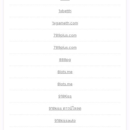
1xbetth
1xgameth.com
789plus.com
789plus.com
888pg
8lots.me
8lots.me
918Kiss
918kiss ดาวน์โหลด
918kissauto