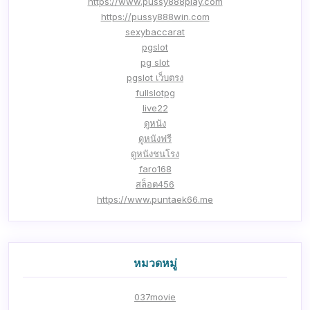
https://www.pussy888play.com
https://pussy888win.com
sexybaccarat
pgslot
pg slot
pgslot เว็บตรง
fullslotpg
live22
ดูหนัง
ดูหนังฟรี
ดูหนังชนโรง
faro168
สล็อต456
https://www.puntaek66.me
หมวดหมู่
037movie