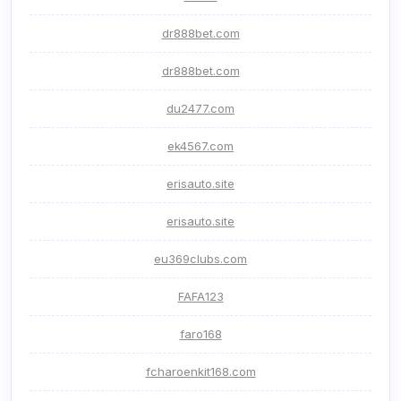
dr888bet.com
dr888bet.com
du2477.com
ek4567.com
erisauto.site
erisauto.site
eu369clubs.com
FAFA123
faro168
fcharoenkit168.com