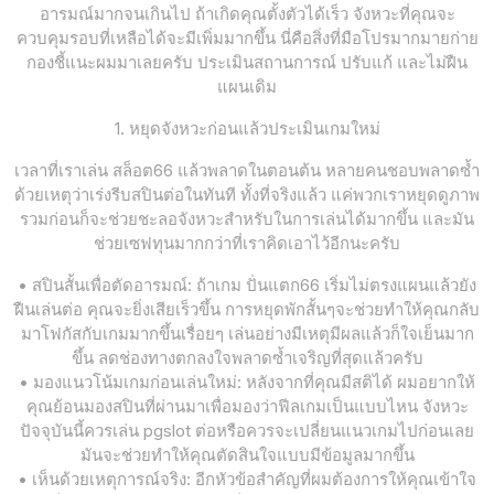
อารมณ์มากจนเกินไป ถ้าเกิดคุณตั้งตัวได้เร็ว จังหวะที่คุณจะ
ควบคุมรอบที่เหลือได้จะมีเพิ่มมากขึ้น นี่คือสิ่งที่มือโปรมากมายก่าย
กองชี้แนะผมมาเลยครับ ประเมินสถานการณ์ ปรับแก้ และไม่ฝืน
แผนเดิม
1. หยุดจังหวะก่อนแล้วประเมินเกมใหม่
เวลาที่เราเล่น สล็อต66 แล้วพลาดในตอนต้น หลายคนชอบพลาดซ้ำ
ด้วยเหตุว่าเร่งรีบสปินต่อในทันที ทั้งที่จริงแล้ว แค่พวกเราหยุดดูภาพ
รวมก่อนก็จะช่วยชะลอจังหวะสำหรับในการเล่นได้มากขึ้น และมัน
ช่วยเซฟทุนมากกว่าที่เราคิดเอาไว้อีกนะครับ
• สปินสั้นเพื่อตัดอารมณ์: ถ้าเกม ปั่นแตก66 เริ่มไม่ตรงแผนแล้วยัง
ฝืนเล่นต่อ คุณจะยิ่งเสียเร็วขึ้น การหยุดพักสั้นๆจะช่วยทำให้คุณกลับ
มาโฟกัสกับเกมมากขึ้นเรื่อยๆ เล่นอย่างมีเหตุมีผลแล้วก็ใจเย็นมาก
ขึ้น ลดช่องทางตกลงใจพลาดซ้ำเจริญที่สุดแล้วครับ
• มองแนวโน้มเกมก่อนเล่นใหม่: หลังจากที่คุณมีสติได้ ผมอยากให้
คุณย้อนมองสปินที่ผ่านมาเพื่อมองว่าฟีลเกมเป็นแบบไหน จังหวะ
ปัจจุบันนี้ควรเล่น pgslot ต่อหรือควรจะเปลี่ยนแนวเกมไปก่อนเลย
มันจะช่วยทำให้คุณตัดสินใจแบบมีข้อมูลมากขึ้น
• เห็นด้วยเหตุการณ์จริง: อีกหัวข้อสำคัญที่ผมต้องการให้คุณเข้าใจ