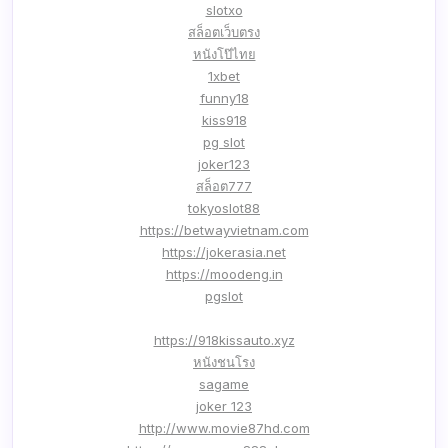
slotxo
สล็อตเว็บตรง
หนังโป๊ไทย
1xbet
funny18
kiss918
pg slot
joker123
สล็อต777
tokyoslot88
https://betwayvietnam.com
https://jokerasia.net
https://moodeng.in
pgslot
https://918kissauto.xyz
หนังชนโรง
sagame
joker 123
http://www.movie87hd.com