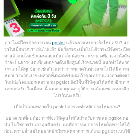
อาจไม่มีใครต้องการเล่น
pgslot
แล้วพลาดหรอกจริงไหมครับ? แต่
ว่าในเมื่อพวกเราเล่นไปแล้ว มันก็อาจจะเป็นไปได้ว่าจะมีจังหวะเปิด
มาแล้วเกมไม่เข้าแผนเลยแม้แต่เล็กน้อย พวกเราบางทีอาจจะตั้งมั่น
ว่าจะปั้นยาวๆแต่เพียงพอช่วงต้นเสียศูนย์เร็วขนาดนี้ มันก็ทำให้พวก
เราเล่นได้ทุกข์ยากเช่นกัน แต่ว่าการพลาดในช่วงแรกไม่ได้มีความ
หมายว่าพวกเราจะพลาดทั้งหมดครับผม ถ้าคุณทราบแนวทางตั้งตัว
ใหม่ล่ะก็ ผมบอกเลยว่าเกม pgslot ยังมีพื้นที่ให้คุณได้แก้ตัวอีกมาก
เลยนะครับ ในเนื้อหานี้ ผมจะพาคุณมาดูวิธีการแก้เกมของเหล่ามือ
โปรกันนะครับ
เมื่อเปิดเกมพลาดใน pgslot ควรจะตั้งหลักตรงไหนก่อน?
อย่างแรกที่ผมต้องการที่จะให้คุณโฟกัสสำหรับการเล่น pgslot ต่อ
นั้น ไม่ใช่การรีบเอาทุนคืนครับ แต่คือการหยุดการไหลผิดทางให้ได้
ก่อน ความย่ำแย่โดยมากมักมีสาเหตุจากการแก้เกม pgslot แบบใช้