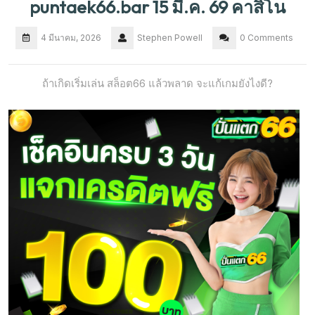
puntaek66.bar 15 มี.ค. 69 คาสิโน
4 มีนาคม, 2026
Stephen Powell
0 Comments
ถ้าเกิดเริ่มเล่น สล็อต66 แล้วพลาด จะแก้เกมยังไงดี?