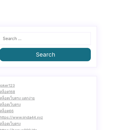
Search
joker123
สล็อต168
สล็อตเว็บตรง แตกง่าย
สล็อตเว็บตรง
สล็อต66
https://www.jinda44.xyz
สล็อตเว็บตรง