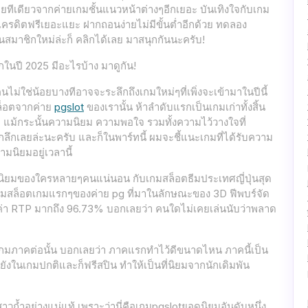
ลยทีเดียวจากค่ายเกมชั้นแนวหน้าต่างๆอีกเยอะ บันเทิงใจกับเกม
ครดิตฟรีเยอะแยะ ฝากถอนง่ายไม่มีขั้นต่ำอีกด้วย ทดลอง
็นสมาชิกใหม่ล่ะก็ คลิกได้เลย มาสนุกกันนะครับ!
นปี 2025 มีอะไรบ้าง มาดูกัน!
ไม่ใช่น้อยบางทีอาจจะระลึกถึงเกมใหม่ๆที่เพิ่งจะเข้ามาในปีนี้
ล็อตจากค่าย
pgslot
ของเรานั้น ห้าลำดับแรกเป็นเกมเก่าทั้งสิ้น
ม่ดี แม้กระนั้นความนิยม ความพอใจ รวมทั้งความไว้วางใจที่
ลึกเลยล่ะนะครับ และก็ในพาร์ทนี้ ผมจะชี้แนะเกมที่ได้รับความ
มนิยมอยู่เวลานี้
นิยมของใครหลายๆคนแน่นอน กับเกมสล็อตธีมประเทศญี่ปุ่นสุด
 เกมสล็อตเกมแรกๆของค่าย pg ที่มาในลักษณะของ 3D ฟีพบร์จัด
ค่า RTP มากถึง 96.73% บอกเลยว่า คนใดไม่เคยเล่นนับว่าพลาด
กมภาคต่อนั้น บอกเลยว่า ภาคแรกทำไว้ดีขนาดไหน ภาคนี้เป็น
งยังในเกมปกติและก็ฟรีสปิน ทำให้เป็นที่นิยมจากนักเดิมพัน
าวถ้ำอย่างแน่แท้ เพราะว่านี่คือเกมpgslotยอดนิยมอันดับหนึ่ง