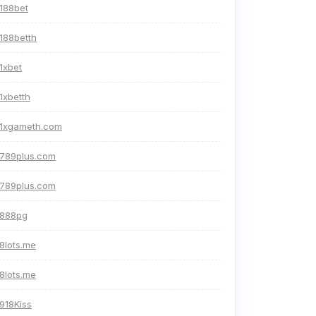
188bet
188betth
1xbet
1xbetth
1xgameth.com
789plus.com
789plus.com
888pg
8lots.me
8lots.me
918Kiss