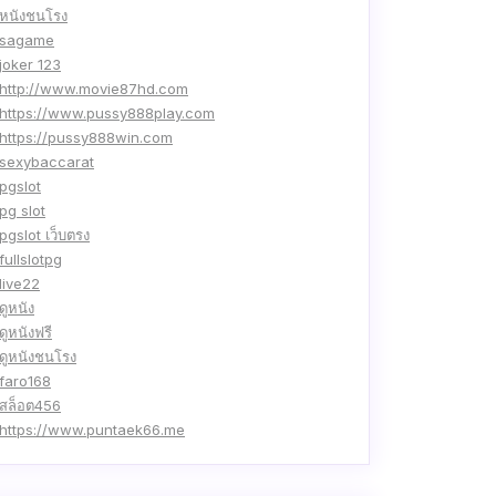
หนังชนโรง
sagame
joker 123
http://www.movie87hd.com
https://www.pussy888play.com
https://pussy888win.com
sexybaccarat
pgslot
pg slot
pgslot เว็บตรง
fullslotpg
live22
ดูหนัง
ดูหนังฟรี
ดูหนังชนโรง
faro168
สล็อต456
https://www.puntaek66.me