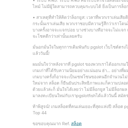
• ระบบ RNG: ระบบ RNG คือระบบที่ใช้ในลัษณะของกา
ไทม์ ไม่มีผู้ใดสามารถควบคุมระบบได้ ยิ่งเป็นการล็อ
• สาเหตุที่ทำให้คิดว่าล็อกยูส: เวลาที่พวกเราเล่นเสีย
กระนั้นเราเล่นเสีย พวกเราชอบมีความรู้สึกว่าเราโดน
บางครั้งอาจจะแจกบ่อย บางช่วงบางทีอาจจะไม่แจก แล
จะโชคดีกว่าเท่านั้นเลยครับ
มั่นอกมั่นใจในทุกการเดิมพันกับ pgslot เว็บไซต์ตรงไม่
แล้ววันนี้!
ผมมั่นใจว่าหลังจากที่ pgslot ของพวกเราได้ออกเกม
เกมเก่าที่ได้รับความนิยมอย่างแน่นอน ฮ่า… อย่างที่
เกมบางครั้งก็อาจจะเป็นเซฟโซนของคนอีกจำนวนไม่น้อ
ใหม่จาก สล็อต ก็ยืนยันประสิทธิภาพและก็ความปลอดภ
ด้วยแล้วล่ะก็ มั่นใจได้เลยว่า ไม่มีล็อกยูส ไม่มีล็อ
มาลงทะเบียนใหม่กับเราpgslotfishได้แล้ววันนี้ สมั
ท้าพิสูจน์! เกมสล็อตที่คนเล่นเยอะที่สุดแห่งปี สล็อต 
Top 44
ขอขอบคุณมาก Ref.
สล็อต