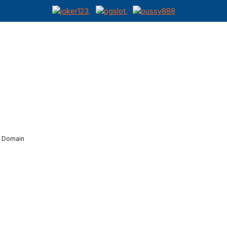
s Domain