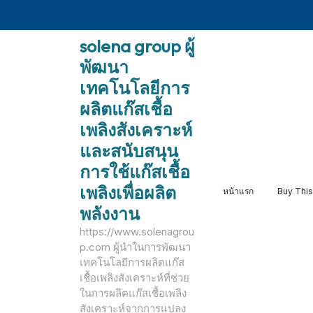
Skip
solena group ผู้
to
พัฒนา
content
เทคโนโลยีการ
ผลิตแก๊สเชื้อ
เพลิงสังเคราะห์
และสนับสนุน
การใช้แก๊สเชื้อ
เพลิงเพื่อผลิต
หน้าแรก
Buy Thi
พลังงาน
https://www.solenagrou
p.com ผู้นำในการพัฒนา
เทคโนโลยีการผลิตแก๊ส
เชื้อเพลิงสังเคราะห์ที่ช่วย
ในการผลิตแก๊สเชื้อเพลิง
สังเคราะห์จากการแปลง