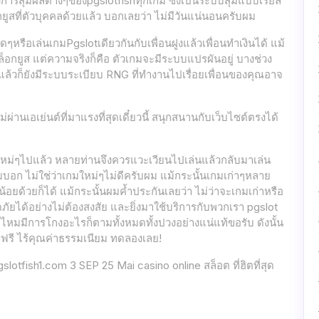
รสุ่มผลต่างๆของpgslotfishทุกเกม ซึ่งเป็นระบบสุ่มแบบเรียล
กยูสที่ตัวบุคคลด้วยแล้ว บอกเลยว่า ไม่มีวันแน่นอนครับผม
ติดๆหรือเล่นเกมPgslotเดียวกันกับเพื่อนฝูงแล้วเพื่อนทำเงินได้ แม้
ล็อกยูส แต่ความจริงก็คือ ตัวเกมจะมีระบบแปรผันอยู่ บางช่วง
้วก็ยังมีระบบระเบียบ RNG ที่ทำงานไปเรื่อยเพื่อนของคุณอาจ
ผ่านเอเย่นต์ที่มาแรงที่สุดเดี๋ยวนี้ สนุกสนานกับเว็บไซต์ตรงได้
ใหม่ๆไปแล้ว หลายท่านจึงควรแวะเวียนไปเล่นแล้วกลับมาเล่น
ผมบอก ไม่ใช่ว่าเกมใหม่ๆไม่ดีครับผม แม้กระนั้นเกมเก่าๆหลาย
ยด้วยก็ได้ แม้กระนั้นผมค้ำประกันเลยว่า ไม่ว่าจะเกมเก่าหรือ
ัยได้อย่างไม่ต้องสงสัย และยิ่งมาใช้บริการกับพวกเรา pgslot
กผล ไหมมีการโกงอะไรก็ตามทั้งหมดทั้งปวงอย่างแน่แท้ขอรับ ดังนั้น
ครฟรี ไร้คุณค่าธรรมเนียม ทดลองเลย!
pgslotfish1.com 3 SEP 25 Mai casino online สล็อต ที่ฮิตที่สุด