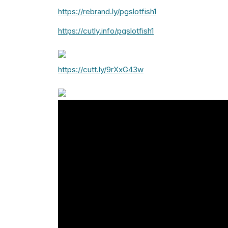
https://rebrand.ly/pgslotfish1
https://cutly.info/pgslotfish1
https://cutt.ly/9rXxG43w