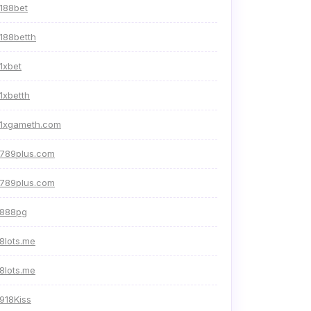
188bet
188betth
1xbet
1xbetth
1xgameth.com
789plus.com
789plus.com
888pg
8lots.me
8lots.me
918Kiss