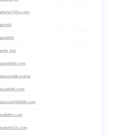
allone745s.com
alot66
alot666
amb slot
asb9999.com
askwin88.online
audi688.com
autoslot16888.com
ba88th.com
babet555.com