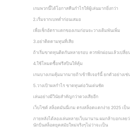
เกมพวกนี้ได้โอกาสคืนกำไรให้ผู้เล่นมากยิ่งกว่า
2.เริ่มจากเบทต่ำก่อนเสมอ
เพื่อเช็กอัตราแตกของเกมก่อนจะวางเดิมพันเพิ่ม
3.อย่าติดตามทุนที่เสีย
ถ้าเริ่มขาดทุนติดกันหลายรอบ ควรพักผ่อนแล้วเปลี่
4.ใช้โหมดซื้อฟรีสปินให้คุ้ม
เกมบางเกมคุ้มมากมายถ้าเข้าฟีเจอร์นี้ ยกตัวอย่าง
5.วางเป้าผลกำไร ขาดทุนต่อวันเด่นชัด
เล่นอย่างมีวินัยสำคัญกว่าดวงเสียอีก
เว็บไซต์ สล็อตมันนี่เกม ตรงสล็อตแตกง่าย 2025 เป็
ภายหลังได้ลองเล่นหลายเว็บมานาน ผมกล้าบอกเลยว่า
นักปั่นสล็อตยุคสมัยใหม่จริงๆไม่ว่าจะเป็น