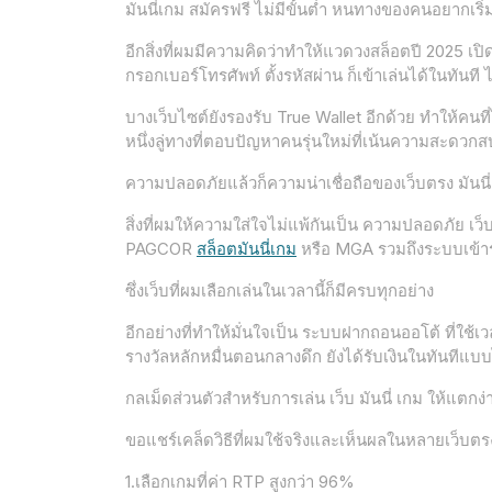
มันนี่เกม สมัครฟรี ไม่มีขั้นต่ำ หนทางของคนอยากเริ่
อีกสิ่งที่ผมมีความคิดว่าทำให้แวดวงสล็อตปี 2025 เปิ
กรอกเบอร์โทรศัพท์ ตั้งรหัสผ่าน ก็เข้าเล่นได้ในทันที
บางเว็บไซต์ยังรองรับ True Wallet อีกด้วย ทำให้คนที
หนึ่งลู่ทางที่ตอบปัญหาคนรุ่นใหม่ที่เน้นความสะดวก
ความปลอดภัยแล้วก็ความน่าเชื่อถือของเว็บตรง มันนี
สิ่งที่ผมให้ความใส่ใจไม่แพ้กันเป็น ความปลอดภัย เว็
PAGCOR
สล็อตมันนี่เกม
หรือ MGA รวมถึงระบบเข้ารหั
ซึ่งเว็บที่ผมเลือกเล่นในเวลานี้ก็มีครบทุกอย่าง
อีกอย่างที่ทำให้มั่นใจเป็น ระบบฝากถอนออโต้ ที่ใช้เว
รางวัลหลักหมื่นตอนกลางดึก ยังได้รับเงินในทันทีแบ
กลเม็ดส่วนตัวสำหรับการเล่น เว็บ มันนี่ เกม ให้แตกง่
ขอแชร์เคล็ดวิธีที่ผมใช้จริงและเห็นผลในหลายเว็บตรง 
1.เลือกเกมที่ค่า RTP สูงกว่า 96%