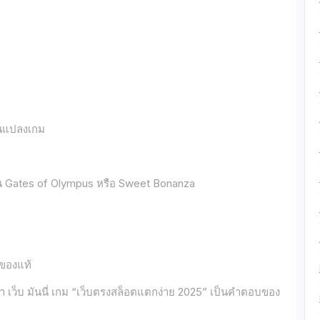
ยนแปลงเกม
เช่น Gates of Olympus หรือ Sweet Bonanza
นของแท้
 เว็บ มันนี่ เกม “เว็บตรงสล็อตแตกง่าย 2025” เป็นคำตอบของ