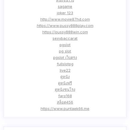
sagame
joker 123
http://www.movie87hd.com
https://www.pussy888play.com
https://pussy888win.com
sexybaccarat
pgslot
pg slot
pgslot เว็บตรง
fullslotpg
live22
ดูหนัง
ดูหนังฟรี
ดูหนังชนโรง
faro168
สล็อต456
https://www.puntaek66.me