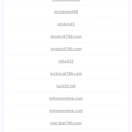
lockdown168
london45
london6789.com
london6789.com
lotto432
luckycat789.com
lux555.net
m4newonline.com
m4newonline.com
mac1bet789.com