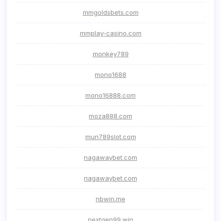
mmgoldsbets.com
mmplay-casino.com
monkey789
mono1688
mono16888.com
moza888.com
mun789slot.com
nagawaybet.com
nagawaybet.com
nbwin.me
nextgen99.win