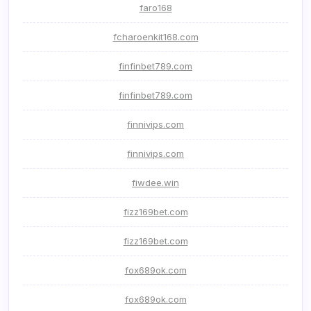
faro168
fcharoenkit168.com
finfinbet789.com
finfinbet789.com
finnivips.com
finnivips.com
fiwdee.win
fizz169bet.com
fizz169bet.com
fox689ok.com
fox689ok.com