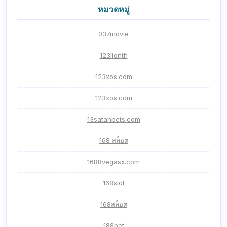
หมวดหมู่
037movie
123lionth
123xos.com
123xos.com
13satanbets.com
168 สล็อต
1688vegasx.com
168slot
168สล็อต
188bet