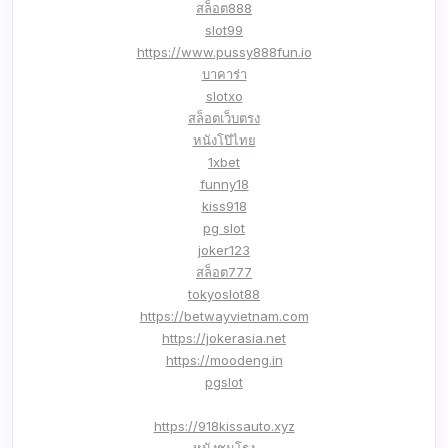
สล็อต888
slot99
https://www.pussy888fun.io
บาคาร่า
slotxo
สล็อตเว็บตรง
หนังโป๊ไทย
1xbet
funny18
kiss918
pg slot
joker123
สล็อต777
tokyoslot88
https://betwayvietnam.com
https://jokerasia.net
https://moodeng.in
pgslot
https://918kissauto.xyz
หนังชนโรง