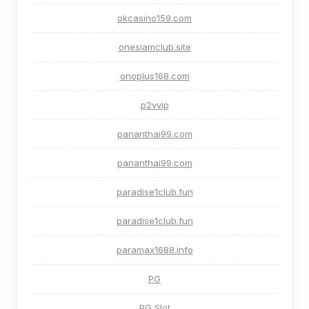
okcasino159.com
onesiamclub.site
onoplus168.com
p2vvip
pananthai99.com
pananthai99.com
paradise1club.fun
paradise1club.fun
paramax1688.info
PG
PG Slot