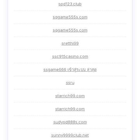
spd123.club
sqgame555s.com
sqgame555s.com
sretthi99
ssc915casino.com
ssgame666 เข้าสู่ระบบ ล่าสุด
ssru
starrich99.com
starrich99.com
sudyod888s.com
sunny9999club.net