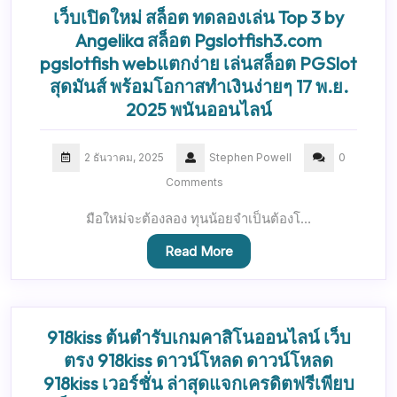
เว็บเปิดใหม่ สล็อต ทดลองเล่น Top 3 by
Angelika สล็อต Pgslotfish3.com
pgslotfish webแตกง่าย เล่นสล็อต PGSlot
สุดมันส์ พร้อมโอกาสทำเงินง่ายๆ 17 พ.ย.
2025 พนันออนไลน์
2 ธันวาคม, 2025
Stephen Powell
0
Comments
มือใหม่จะต้องลอง ทุนน้อยจำเป็นต้องโ…
Read More
918kiss ต้นตำรับเกมคาสิโนออนไลน์ เว็บ
ตรง 918kiss ดาวน์โหลด ดาวน์โหลด
918kiss เวอร์ชั่น ล่าสุดแจกเครดิตฟรีเพียบ