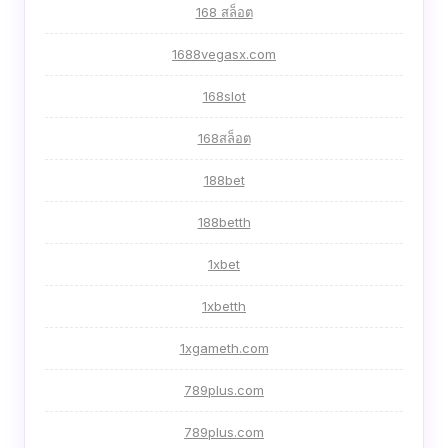
168 สล็อต
1688vegasx.com
168slot
168สล็อต
188bet
188betth
1xbet
1xbetth
1xgameth.com
789plus.com
789plus.com