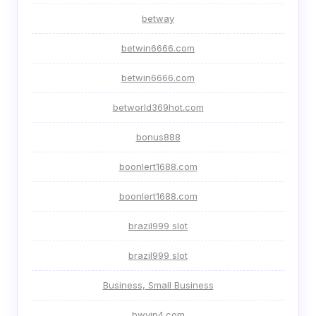
betway
betwin6666.com
betwin6666.com
betworld369hot.com
bonus888
boonlert1688.com
boonlert1688.com
brazil999 slot
brazil999 slot
Business, Small Business
bwvip4.com