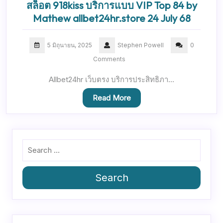
สล็อต 918kiss บริการแบบ VIP Top 84 by
Mathew allbet24hr.store 24 July 68
5 มิถุนายน, 2025
Stephen Powell
0
Comments
Allbet24hr เว็บตรง บริการประสิทธิภา…
Read More
Search