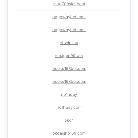
mun789slot.com
nagawaybet.com
nagawaybet.com
nbwin.me
nextgen99.win
niseko168bet.com
niseko168bet.com
no1huay
no1huay.com
okc4
okcasino159.com