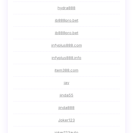
hydra888
ib888pro.bet
ib888pro.bet
infyplus888.com
infyplus888.info
item388.com
jav
jinda55
jinda888
Joker123
joker123auto