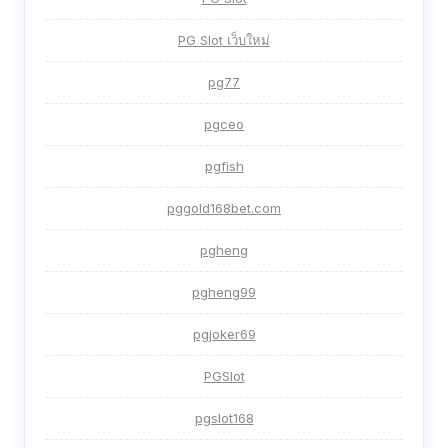
PG Slot เว็บใหม่
pg77
pgceo
pgfish
pggold168bet.com
pgheng
pgheng99
pgjoker69
PGSlot
pgslot168