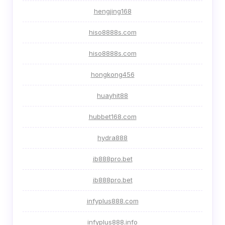
hengjing168
hiso8888s.com
hiso8888s.com
hongkong456
huayhit88
hubbet168.com
hydra888
ib888pro.bet
ib888pro.bet
infyplus888.com
infyplus888.info