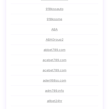
918kissauto
918kissme
ABA
ABAGroup2
abbet789.com
acebet789.com
acebet789.com
aden168ss.com
adm789.info
allbet24hr