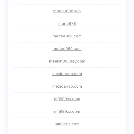
macau888.win
mario678
medee989.com
medee989.com
meekin365day.com
mexicanoo.com
mexicanoo.com
mfj889xx.com
mfj889xx.com
mib555s.com