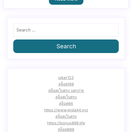
Search
joker123
สล็อต168
สล็อตเว็บตรง แตกง่าย
สล็อตเว็บตรง
สล็อต66
https://www.jinda44.xyz
สล็อตเว็บตรง
https://bonus888.life
สล็อต888