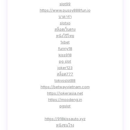
slot99
https://www.pussy888fun.io
บาคาร่า
slotxo
สล็อตเว็บตรง
หนังโป๊ไทย
1xbet
funny18
kiss918
pg slot
joker123
สล็อต777
tokyoslot88
https://betwayvietnam.com
https://jokerasia.net
https://moodeng.in
pgslot
https://918kissauto.xyz
หนังชนโรง