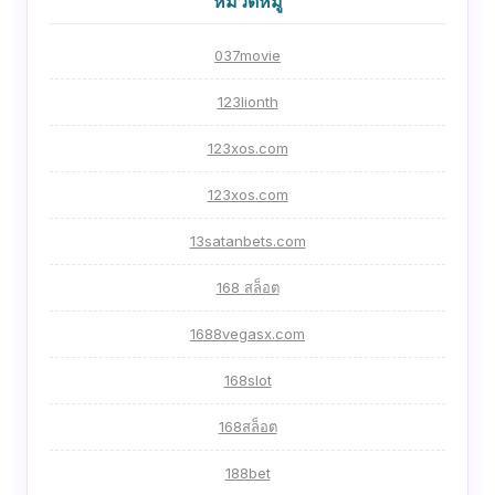
หมวดหมู่
037movie
123lionth
123xos.com
123xos.com
13satanbets.com
168 สล็อต
1688vegasx.com
168slot
168สล็อต
188bet