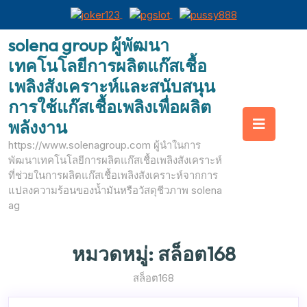
Skip
solena group ผู้พัฒนา
to
เทคโนโลยีการผลิตแก๊สเชื้อ
content
เพลิงสังเคราะห์และสนับสนุน
การใช้แก๊สเชื้อเพลิงเพื่อผลิต
Op
พลังงาน
https://www.solenagroup.com ผู้นำในการ
But
พัฒนาเทคโนโลยีการผลิตแก๊สเชื้อเพลิงสังเคราะห์
ที่ช่วยในการผลิตแก๊สเชื้อเพลิงสังเคราะห์จากการ
แปลงความร้อนของน้ำมันหรือวัสดุชีวภาพ solena
ag
หมวดหมู่:
สล็อต168
สล็อต168