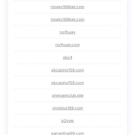
niseko168bet.com
niseko168bet.com
no1huay
no1huay.com
okc4
okcasino159.com
okcasino159.com
onesiamclub.site
onoplus168.com
p2vvip
pananthai99.com