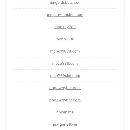
mmgoldsbets.com
mmplay-casino.com
monkey789
mono1688
mono16888.com
moza888.com
mun789slot.com
nagawaybet.com
nagawaybet.com
nbwin.me
nextgen99.win