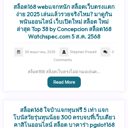
สล็อต168 webแจกหนัก สล็อตเว็บตรงแตก
ง่าย 2025 เล่นแล้วรวยจริงไหม? มาดูกัน
พนันออนไลน์ เว็บเปิดใหม่ สล็อต ใหม่
ล่าสุด Top 38 by Concepcion สล็อต168
Watchspec.com 5 ส.ค. 2568
30 พฤษภาคม, 2025
Stephen Powell
0
Comments
สล็อต168 สล็อตเว็บตรงไม่ผ่านเอเย่นต…
Read More
สล็อต168 ใจป๋าแจกทุนฟรี 5 เท่า แจก
โบนัสวัยรุ่นทุนน้อย 300 ครบจบที่เว็บเดียว
คาสิโนออนไลน์ สล็อต บาคาร่า pgslot168