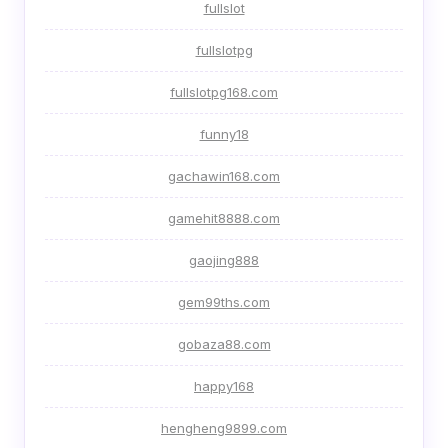
fullslot
fullslotpg
fullslotpg168.com
funny18
gachawin168.com
gamehit8888.com
gaojing888
gem99ths.com
gobaza88.com
happy168
hengheng9899.com