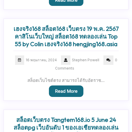
Read More
เฮงจริง168 สล็อต168 เว็บตรง 19 พ.ค. 2567
คาสิโนเว็บใหญ่ สล็อต168 ทดลองเล่น Top
55 by Colin เฮงจริง168 hengjing168.asia
16 พฤษภาคม, 2024
Stephen Powell
0
Comments
สล็อตเว็บไซต์ตรง สามารถได้รับอัตราช…
Read More
สล็อตเว็บตรง Tangtem168.io 5 June 24
สล็อตpg เว็บอันดับ 1 ของเอเชียทดลองเล่น