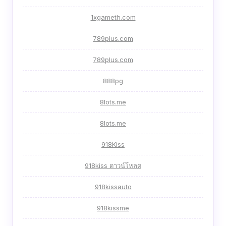
1xgameth.com
789plus.com
789plus.com
888pg
8lots.me
8lots.me
918Kiss
918kiss ดาวน์โหลด
918kissauto
918kissme