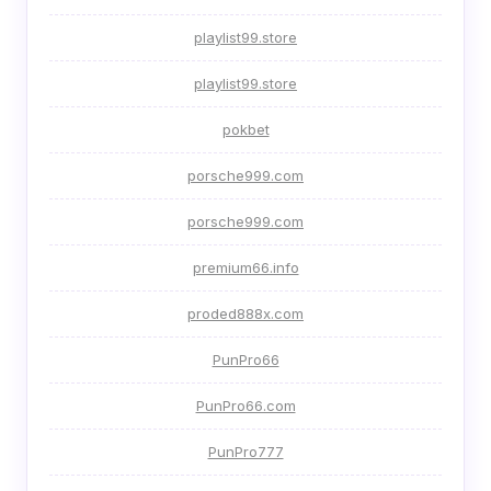
playlist99.store
playlist99.store
pokbet
porsche999.com
porsche999.com
premium66.info
proded888x.com
PunPro66
PunPro66.com
PunPro777