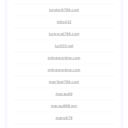
london6789.com
lotto432
luckycat789.com
lux555.net
m4newonline.com
m4newonline.com
mac1bet789.com
macau69
macau888.win
mario678