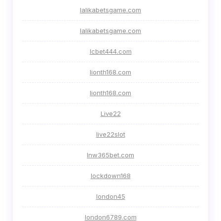
lalikabetsgame.com
lalikabetsgame.com
lcbet444.com
lionth168.com
lionth168.com
Live22
live22slot
lnw365bet.com
lockdown168
london45
london6789.com