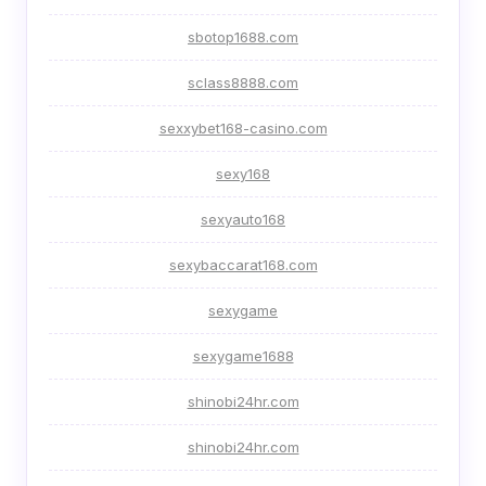
sbotop1688.com
sclass8888.com
sexxybet168-casino.com
sexy168
sexyauto168
sexybaccarat168.com
sexygame
sexygame1688
shinobi24hr.com
shinobi24hr.com