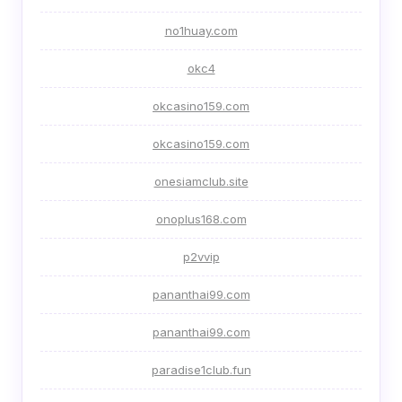
no1huay.com
okc4
okcasino159.com
okcasino159.com
onesiamclub.site
onoplus168.com
p2vvip
pananthai99.com
pananthai99.com
paradise1club.fun