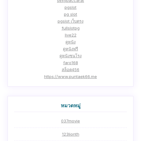
sexybaccarat
pgslot
pg slot
pgslot เว็บตรง
fullslotpg
live22
ดูหนัง
ดูหนังฟรี
ดูหนังชนโรง
faro168
สล็อต456
https://www.puntaek66.me
หมวดหมู่
037movie
123lionth