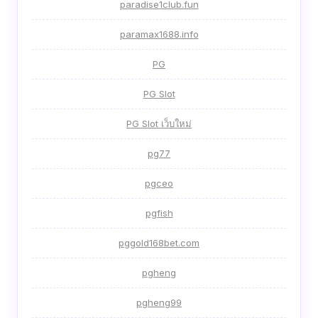
paradise1club.fun
paramax1688.info
PG
PG Slot
PG Slot เว็บใหม่
pg77
pgceo
pgfish
pggold168bet.com
pgheng
pgheng99