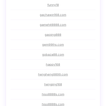
funny18
gachawin168.com
gamehit8888.com
gaojing888
gem99ths.com
gobaza88.com
happy168
hengheng9899.com
hengjing168
hiso8888s.com
hiso8888s.com