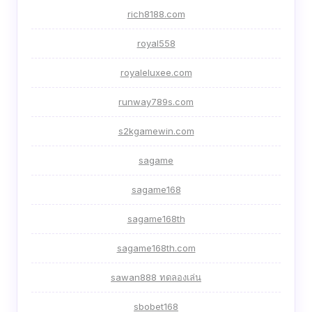
rich8188.com
royal558
royaleluxee.com
runway789s.com
s2kgamewin.com
sagame
sagame168
sagame168th
sagame168th.com
sawan888 ทดลองเล่น
sbobet168