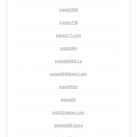
pgslot168
pgslot718
pgslot77.com
pgslot99
pgslot9999.co
pgslot999bets.com
pgslotfish
pgslotth
pgx62game.com
playlist99.store