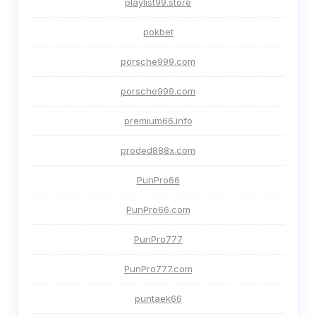
playlist99.store
pokbet
porsche999.com
porsche999.com
premium66.info
proded888x.com
PunPro66
PunPro66.com
PunPro777
PunPro777.com
puntaek66