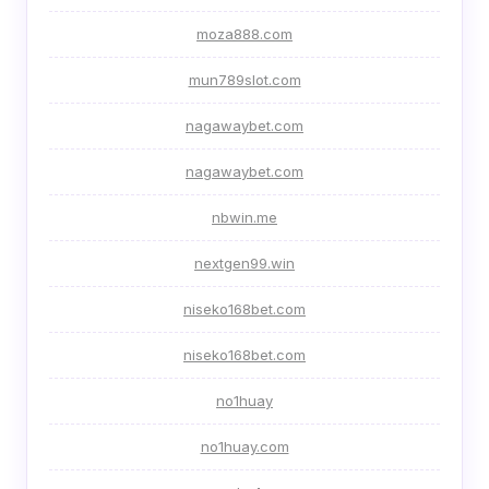
moza888.com
mun789slot.com
nagawaybet.com
nagawaybet.com
nbwin.me
nextgen99.win
niseko168bet.com
niseko168bet.com
no1huay
no1huay.com