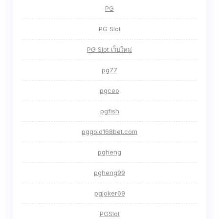
PG
PG Slot
PG Slot เว็บใหม่
pg77
pgceo
pgfish
pggold168bet.com
pgheng
pgheng99
pgjoker69
PGSlot