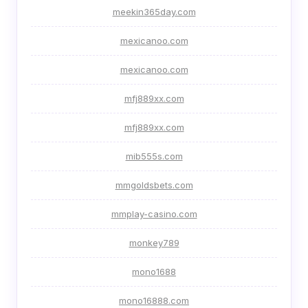
meekin365day.com
mexicanoo.com
mexicanoo.com
mfj889xx.com
mfj889xx.com
mib555s.com
mmgoldsbets.com
mmplay-casino.com
monkey789
mono1688
mono16888.com