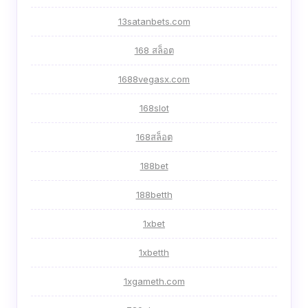
13satanbets.com
168 สล็อต
1688vegasx.com
168slot
168สล็อต
188bet
188betth
1xbet
1xbetth
1xgameth.com