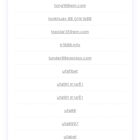
tong168win.com
tookhuay 88 ถูกหวย88
topstar359win.com
tr1688.info
tunder88express.com
ufa11bet
ufa191 ทางเข้า
ufa191 ทางเข้า
ufa88
ufa8997
ufabet