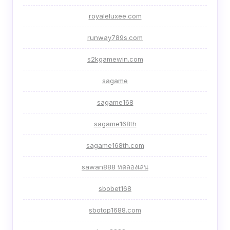
royaleluxee.com
runway789s.com
s2kgamewin.com
sagame
sagame168
sagame168th
sagame168th.com
sawan888 ทดลองเล่น
sbobet168
sbotop1688.com