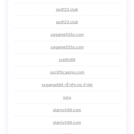
spd123.club
spd123.club
sqgame555s.com
sqgame555s.com
sretthi99
ssc915casino.com
ssgame666 เข้าสู่ระบบ ล่าสุด
ssru
starrich99.com
starrich99.com