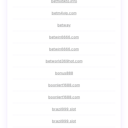
betflixtikto.info
betm4vip.com
betway
betwin6666.com
betwin6666.com
betworld369hot.com
bonus888
boonlert1688.com
boonlert1688.com
brazil999 slot
brazil999 slot