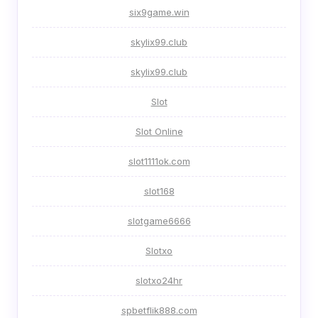
six9game.win
skylix99.club
skylix99.club
Slot
Slot Online
slot1111ok.com
slot168
slotgame6666
Slotxo
slotxo24hr
spbetflik888.com