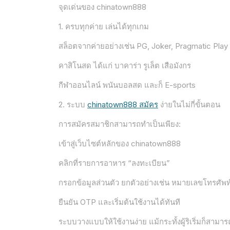
จุดเด่นของ chinatown888
1. ครบทุกค่าย เล่นได้ทุกเกม
สล็อตจากค่ายอย่างเช่น PG, Joker, Pragmatic Play
คาสิโนสด ได้แก่ บาคาร่า รูเล็ต เสือมังกร
กีฬาออนไลน์ พนันบอลสด และก็ E-sports
2. ระบบ
chinatown888 สมัคร
ง่ายในไม่กี่ขั้นตอน
การสมัครสมาชิกสามารถทำเป็นเพียง:
เข้าสู่เว็บไซต์หลักของ chinatown888
คลิกที่รายการอาหาร “ลงทะเบียน”
กรอกข้อมูลส่วนตัว ยกตัวอย่างเช่น หมายเลขโทรศัพ
ยืนยัน OTP และเริ่มต้นใช้งานได้ทันที
ระบบวางแบบให้ใช้งานง่าย แม้กระทั้งผู้ริเริ่มก็สาม