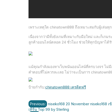
เพราะเหตุใด chinatown888 ถึงเหมาะสมกับผู้เล่นทุ
เนื่องจากว่ามีทั้งยังเกมที่เหมาะกับมือใหม่ และก็เกมระ
ลูกค้าออนไลน์ตลอด 24 ชั่วโมง ช่วยให้ทุกปัญหาได้รั
แม้คุณกำลังมองหาเว็บพนันออนไลน์ที่ครบวงจร ไม่มีอ
คำตอบที่ไม่ควรละเลย ไม่ว่าจะเป็นการ chinatown8
ป้ายกำกับ:
chinatown888 เครดิตฟรี
แนะแนว
Previous:
niseko168 20 November niseko168 เข้า
เทิร์น Top 99 by Sterling