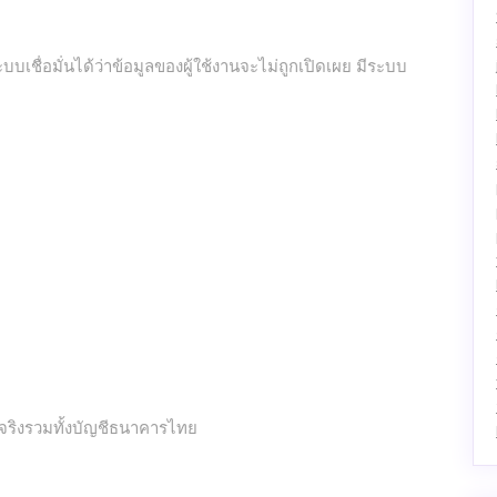
บบเชื่อมั่นได้ว่าข้อมูลของผู้ใช้งานจะไม่ถูกเปิดเผย มีระบบ
ด้จริงรวมทั้งบัญชีธนาคารไทย