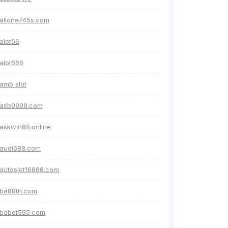
allone745s.com
alot66
alot666
amb slot
asb9999.com
askwin88.online
audi688.com
autoslot16888.com
ba88th.com
babet555.com