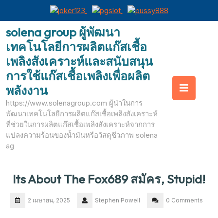
Skip
solena group ผู้พัฒนา
to
เทคโนโลยีการผลิตแก๊สเชื้อ
content
เพลิงสังเคราะห์และสนับสนุน
การใช้แก๊สเชื้อเพลิงเพื่อผลิต
Op
พลังงาน
https://www.solenagroup.com ผู้นำในการ
But
พัฒนาเทคโนโลยีการผลิตแก๊สเชื้อเพลิงสังเคราะห์
ที่ช่วยในการผลิตแก๊สเชื้อเพลิงสังเคราะห์จากการ
แปลงความร้อนของน้ำมันหรือวัสดุชีวภาพ solena
ag
Its About The Fox689 สมัคร, Stupid!
2 เมษายน, 2025
Stephen Powell
0 Comments