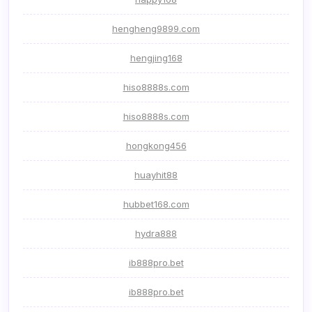
hengheng9899.com
hengjing168
hiso8888s.com
hiso8888s.com
hongkong456
huayhit88
hubbet168.com
hydra888
ib888pro.bet
ib888pro.bet