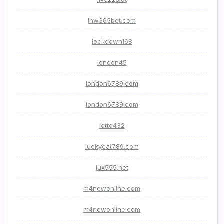
lnw365bet.com
lockdown168
london45
london6789.com
london6789.com
lotto432
luckycat789.com
lux555.net
m4newonline.com
m4newonline.com