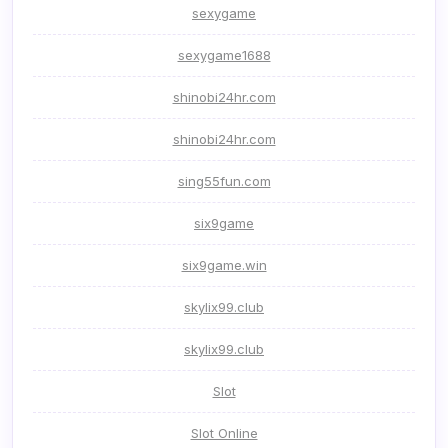
sexygame
sexygame1688
shinobi24hr.com
shinobi24hr.com
sing55fun.com
six9game
six9game.win
skylix99.club
skylix99.club
Slot
Slot Online