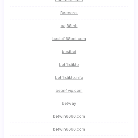
Baccarat
baj88thb
baslot168bet.com
bestbet
betflixtikto
betflixtikto.info
betm4vip.com
betway
betwin6666.com
betwin6666.com