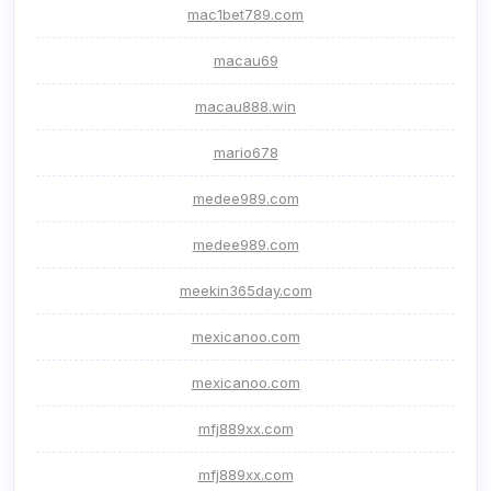
mac1bet789.com
macau69
macau888.win
mario678
medee989.com
medee989.com
meekin365day.com
mexicanoo.com
mexicanoo.com
mfj889xx.com
mfj889xx.com