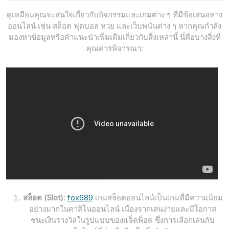
ดูเหมือนคุณจะสนใจเกี่ยวกับกิจกรรมและเกมต่าง ๆ ที่มีข้อเสนอทาง
ออนไลน์ เช่น สล็อต ฟุตบอล หวย และเว็บพนันต่าง ๆ หากคุณกำลัง
มองหาข้อมูลหรือคำแนะนำเพิ่มเติมเกี่ยวกับสิ่งเหล่านี้ นี่คือบางสิ่งที่
คุณควรพิจารณา:
สล็อต (Slot)
:
fox689
เกมสล็อตออนไลน์เป็นเกมที่มีความนิยม
อย่างมากในคาสิโนออนไลน์ เนื่องจากเล่นง่ายและมีโอกาส
ชนะเงินรางวัลในรูปแบบของแจ็คพ็อต ซึ่งการเลือกเล่นกับ