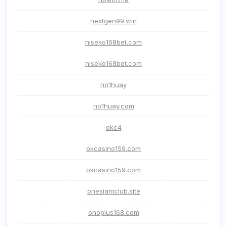
nextgen99.win
niseko168bet.com
niseko168bet.com
no1huay
no1huay.com
okc4
okcasino159.com
okcasino159.com
onesiamclub.site
onoplus168.com