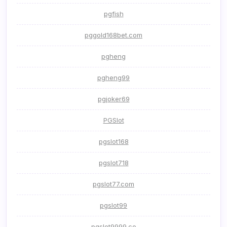
pgfish
pggold168bet.com
pgheng
pgheng99
pgjoker69
PGSlot
pgslot168
pgslot718
pgslot77.com
pgslot99
pgslot9999.co