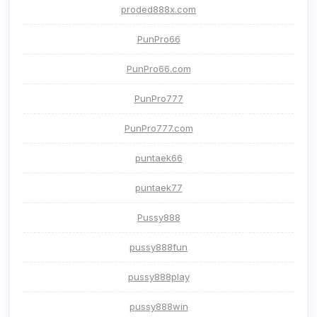
proded888x.com
PunPro66
PunPro66.com
PunPro777
PunPro777.com
puntaek66
puntaek77
Pussy888
pussy888fun
pussy888play
pussy888win