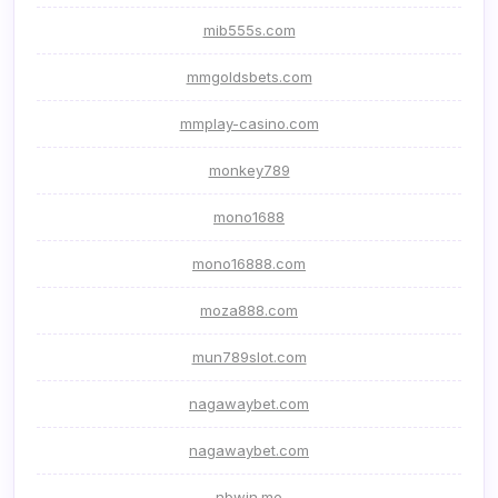
mib555s.com
mmgoldsbets.com
mmplay-casino.com
monkey789
mono1688
mono16888.com
moza888.com
mun789slot.com
nagawaybet.com
nagawaybet.com
nbwin.me