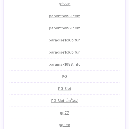
p2vvip
pananthai99.com
pananthai99.com
paradise1club.fun
paradise1club.fun
paramax1688.info
PG
PG Slot
PG Slot เว็บใหม่
pg77
pgceo