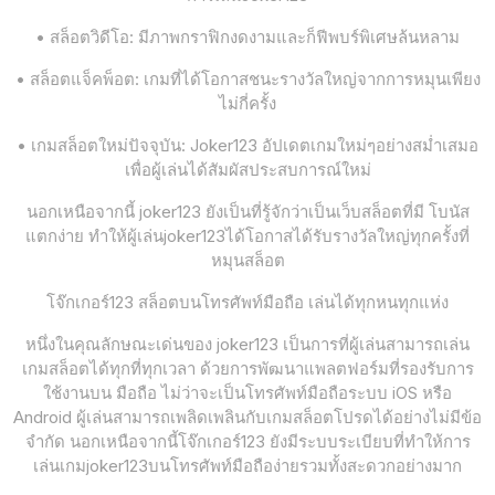
• สล็อตวิดีโอ: มีภาพกราฟิกงดงามและก็ฟีพบร์พิเศษล้นหลาม
• สล็อตแจ็คพ็อต: เกมที่ได้โอกาสชนะรางวัลใหญ่จากการหมุนเพียง
ไม่กี่ครั้ง
• เกมสล็อตใหม่ปัจจุบัน: Joker123 อัปเดตเกมใหม่ๆอย่างสม่ำเสมอ
เพื่อผู้เล่นได้สัมผัสประสบการณ์ใหม่
นอกเหนือจากนี้ joker123 ยังเป็นที่รู้จักว่าเป็นเว็บสล็อตที่มี โบนัส
แตกง่าย ทำให้ผู้เล่นjoker123ได้โอกาสได้รับรางวัลใหญ่ทุกครั้งที่
หมุนสล็อต
โจ๊กเกอร์123 สล็อตบนโทรศัพท์มือถือ เล่นได้ทุกหนทุกแห่ง
หนึ่งในคุณลักษณะเด่นของ joker123 เป็นการที่ผู้เล่นสามารถเล่น
เกมสล็อตได้ทุกที่ทุกเวลา ด้วยการพัฒนาแพลตฟอร์มที่รองรับการ
ใช้งานบน มือถือ ไม่ว่าจะเป็นโทรศัพท์มือถือระบบ iOS หรือ
Android ผู้เล่นสามารถเพลิดเพลินกับเกมสล็อตโปรดได้อย่างไม่มีข้อ
จำกัด นอกเหนือจากนี้โจ๊กเกอร์123 ยังมีระบบระเบียบที่ทำให้การ
เล่นเกมjoker123บนโทรศัพท์มือถือง่ายรวมทั้งสะดวกอย่างมาก