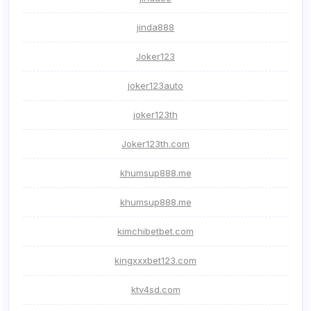
jinda888
Joker123
joker123auto
joker123th
Joker123th.com
khumsup888.me
khumsup888.me
kimchibetbet.com
kingxxxbet123.com
ktv4sd.com