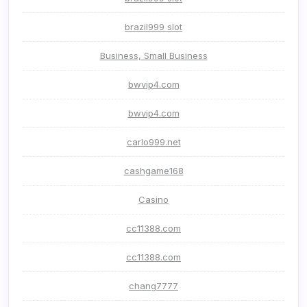
brazil999 slot
Business, Small Business
bwvip4.com
bwvip4.com
carlo999.net
cashgame168
Casino
cc11388.com
cc11388.com
chang7777