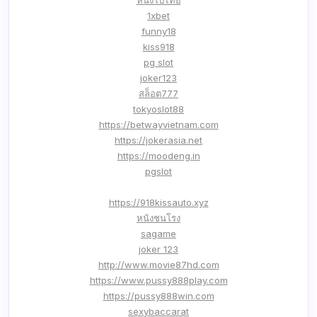
1xbet
funny18
kiss918
pg slot
joker123
สล็อต777
tokyoslot88
https://betwayvietnam.com
https://jokerasia.net
https://moodeng.in
pgslot
https://918kissauto.xyz
หนังชนโรง
sagame
joker 123
http://www.movie87hd.com
https://www.pussy888play.com
https://pussy888win.com
sexybaccarat