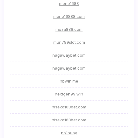
mono1688
mono16888.com
moza888.com
mun789slot.com
nagawaybet.com
nagawaybet.com
nbwin.me
nextgen99.win
niseko168bet.com
niseko168bet.com
no1huay