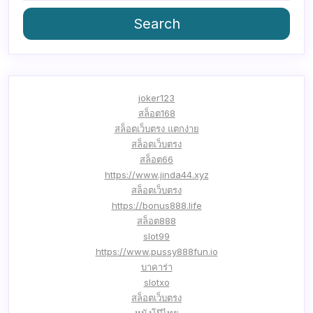
Search
joker123
สล็อต168
สล็อตเว็บตรง แตกง่าย
สล็อตเว็บตรง
สล็อต66
https://www.jinda44.xyz
สล็อตเว็บตรง
https://bonus888.life
สล็อต888
slot99
https://www.pussy888fun.io
บาคาร่า
slotxo
สล็อตเว็บตรง
หนังโป๊ไทย