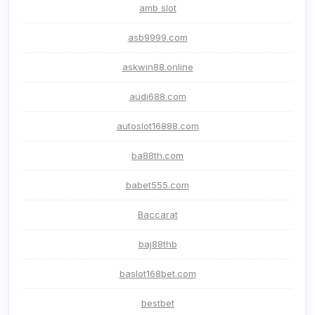
amb slot
asb9999.com
askwin88.online
audi688.com
autoslot16888.com
ba88th.com
babet555.com
Baccarat
baj88thb
baslot168bet.com
bestbet