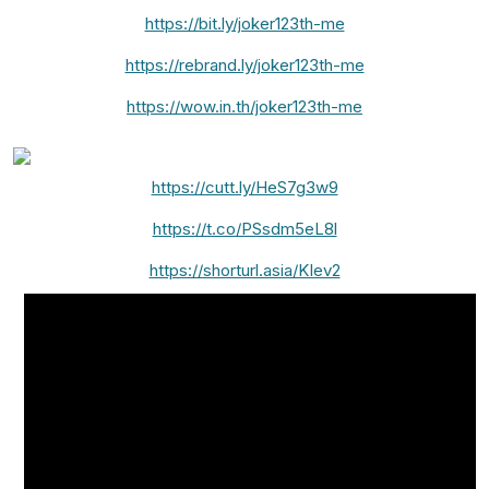
https://bit.ly/joker123th-me
https://rebrand.ly/joker123th-me
https://wow.in.th/joker123th-me
https://cutt.ly/HeS7g3w9
https://t.co/PSsdm5eL8l
https://shorturl.asia/KIev2