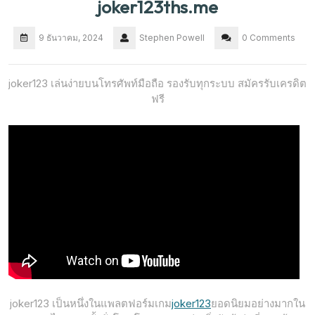
joker123ths.me
9 ธันวาคม, 2024
Stephen Powell
0 Comments
joker123 เล่นง่ายบนโทรศัพท์มือถือ รองรับทุกระบบ สมัครรับเครดิต
ฟรี
joker123 เป็นหนึ่งในแพลตฟอร์มเกม
joker123
ยอดนิยมอย่างมากใน