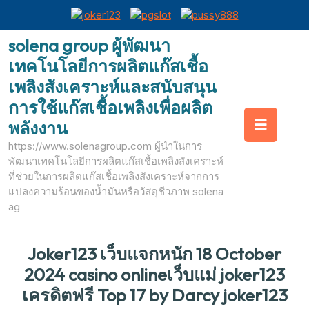
Skip
solena group ผู้พัฒนา
to
เทคโนโลยีการผลิตแก๊สเชื้อ
content
เพลิงสังเคราะห์และสนับสนุน
การใช้แก๊สเชื้อเพลิงเพื่อผลิต
Op
พลังงาน
https://www.solenagroup.com ผู้นำในการ
But
พัฒนาเทคโนโลยีการผลิตแก๊สเชื้อเพลิงสังเคราะห์
ที่ช่วยในการผลิตแก๊สเชื้อเพลิงสังเคราะห์จากการ
แปลงความร้อนของน้ำมันหรือวัสดุชีวภาพ solena
ag
Joker123 เว็บแจกหนัก 18 October
2024 casino onlineเว็บแม่ joker123
เครดิตฟรี Top 17 by Darcy joker123