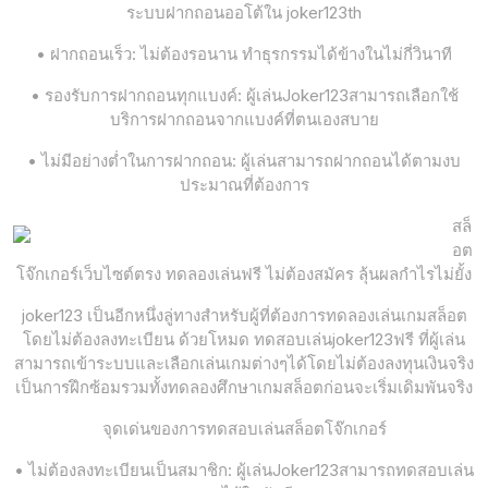
ระบบฝากถอนออโต้ใน joker123th
• ฝากถอนเร็ว: ไม่ต้องรอนาน ทำธุรกรรมได้ข้างในไม่กี่วินาที
• รองรับการฝากถอนทุกแบงค์: ผู้เล่นJoker123สามารถเลือกใช้
บริการฝากถอนจากแบงค์ที่ตนเองสบาย
• ไม่มีอย่างต่ำในการฝากถอน: ผู้เล่นสามารถฝากถอนได้ตามงบ
ประมาณที่ต้องการ
สล็
อต
โจ๊กเกอร์เว็บไซต์ตรง ทดลองเล่นฟรี ไม่ต้องสมัคร ลุ้นผลกำไรไม่ยั้ง
joker123 เป็นอีกหนึ่งลู่ทางสำหรับผู้ที่ต้องการทดลองเล่นเกมสล็อต
โดยไม่ต้องลงทะเบียน ด้วยโหมด ทดสอบเล่นjoker123ฟรี ที่ผู้เล่น
สามารถเข้าระบบและเลือกเล่นเกมต่างๆได้โดยไม่ต้องลงทุนเงินจริง
เป็นการฝึกซ้อมรวมทั้งทดลองศึกษาเกมสล็อตก่อนจะเริ่มเดิมพันจริง
จุดเด่นของการทดสอบเล่นสล็อตโจ๊กเกอร์
• ไม่ต้องลงทะเบียนเป็นสมาชิก: ผู้เล่นJoker123สามารถทดสอบเล่น