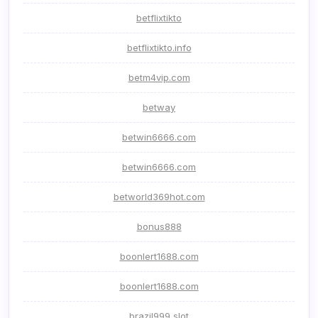
betflixtikto
betflixtikto.info
betm4vip.com
betway
betwin6666.com
betwin6666.com
betworld369hot.com
bonus888
boonlert1688.com
boonlert1688.com
brazil999 slot