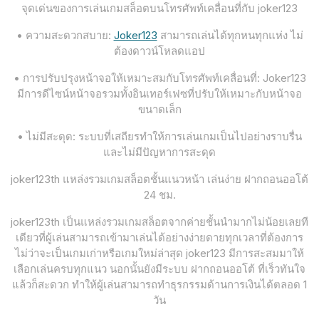
จุดเด่นของการเล่นเกมสล็อตบนโทรศัพท์เคลื่อนที่กับ joker123
• ความสะดวกสบาย:
Joker123
สามารถเล่นได้ทุกหนทุกแห่ง ไม่
ต้องดาวน์โหลดแอป
• การปรับปรุงหน้าจอให้เหมาะสมกับโทรศัพท์เคลื่อนที่: Joker123
มีการดีไซน์หน้าจอรวมทั้งอินเทอร์เฟซที่ปรับให้เหมาะกับหน้าจอ
ขนาดเล็ก
• ไม่มีสะดุด: ระบบที่เสถียรทำให้การเล่นเกมเป็นไปอย่างราบรื่น
และไม่มีปัญหาการสะดุด
joker123th แหล่งรวมเกมสล็อตชั้นแนวหน้า เล่นง่าย ฝากถอนออโต้
24 ชม.
joker123th เป็นแหล่งรวมเกมสล็อตจากค่ายชั้นนำมากไม่น้อยเลยที
เดียวที่ผู้เล่นสามารถเข้ามาเล่นได้อย่างง่ายดายทุกเวลาที่ต้องการ
ไม่ว่าจะเป็นเกมเก่าหรือเกมใหม่ล่าสุด joker123 มีการสะสมมาให้
เลือกเล่นครบทุกแนว นอกนั้นยังมีระบบ ฝากถอนออโต้ ที่เร็วทันใจ
แล้วก็สะดวก ทำให้ผู้เล่นสามารถทำธุรกรรมด้านการเงินได้ตลอด 1
วัน