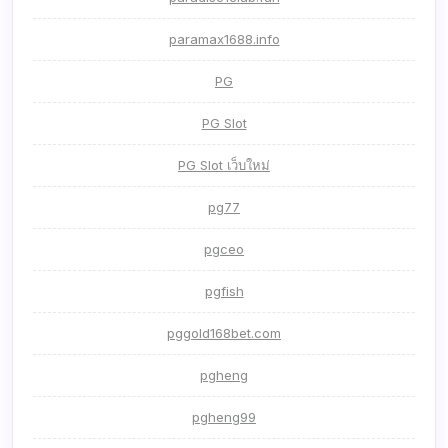
paramax1688.info
PG
PG Slot
PG Slot เว็บใหม่
pg77
pgceo
pgfish
pggold168bet.com
pgheng
pgheng99