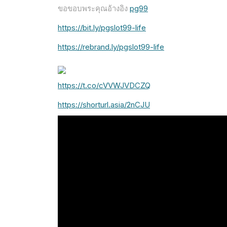
ขอขอบพระคุณอ้างอิง
pg99
https://bit.ly/pgslot99-life
https://rebrand.ly/pgslot99-life
https://t.co/cVVWJVDCZQ
https://shorturl.asia/2nCJU