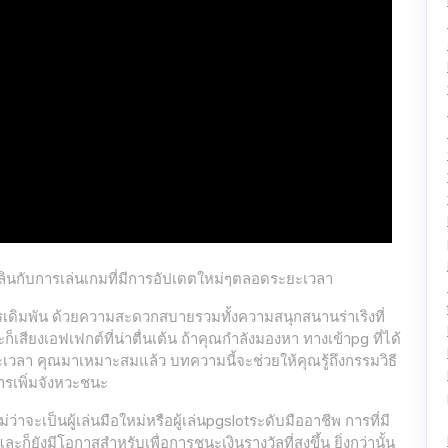
พลินกับการเล่นเกมที่มีการอัปเดตใหม่ๆตลอดระยะเวลา
การเดิมพัน ด้วยความสะดวกสบายรวมทั้งความสนุกสนานร่าเริงที่
สียงเอฟเฟกต์ที่น่าตื่นเต้น ถ้าคุณกำลังมองหา ทางเข้าpg ที่ได้
วลา คุณมาเหมาะสมแล้ว บทความนี้จะช่วยให้คุณรู้ถึงกรรมวิธี
ารเพิ่มจังหวะชนะ
่าจะเป็นผู้เล่นมือใหม่หรือผู้เล่นpgslotระดับมืออาชีพ การที่มี
และก็ยังมีโอกาสสำหรับเพื่อการชนะเงินรางวัลที่สูงขึ้น ยิ่งกว่านั้น