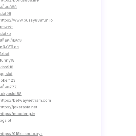
https://bonus888.life
สล็อต888
slot99
https://www.pussy888fun.io
บาคาร่า
slotxo
สล็อตเว็บตรง
หนังโป๊ไทย
1xbet
funny18
kiss918
pg slot
joker123
สล็อต777
tokyoslot88
https://betwayvietnam.com
https://jokerasia.net
https://moodeng.in
pgslot
https://918kissauto.xyz