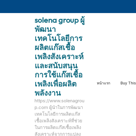
Skip
solena group ผู้
to
พัฒนา
content
เทคโนโลยีการ
ผลิตแก๊สเชื้อ
เพลิงสังเคราะห์
และสนับสนุน
การใช้แก๊สเชื้อ
เพลิงเพื่อผลิต
หน้าแรก
Buy Thi
พลังงาน
https://www.solenagrou
p.com ผู้นำในการพัฒนา
เทคโนโลยีการผลิตแก๊ส
เชื้อเพลิงสังเคราะห์ที่ช่วย
ในการผลิตแก๊สเชื้อเพลิง
สังเคราะห์จากการแปลง