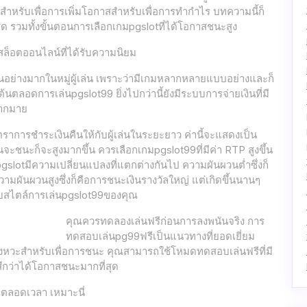
ญสำหรับเพื่อการเพิ่มโอกาสสำหรับเพื่อการทำกำไร บทความนี้ก็
ี่สุด รวมทั้งขั้นตอนการเลือกเกมpgslotที่ได้โอกาสชนะสูง
ล็อตออนไลน์ที่ได้รับความนิยม
ย่างมากในหมู่ผู้เล่น เพราะว่ามีเกมหลากหลายแบบอย่างและก็
่นเต้นตลอดการเล่นpgslot99 ยิ่งไปกว่านี้ยังมีระบบการจ่ายเงินที่มี
มากมาย
ราการชำระเงินคืนให้กับผู้เล่นในระยะยาว ค่านี้จะแสดงเป็น
้เล่นจะชนะก็จะสูงมากขึ้น ควรเลือกเกมpgslot99ที่มีค่า RTP สูงขึ้น
gslotมีความเปลี่ยนแปลงที่แตกต่างกันไป ความผันผวนต่ำซึ่งก็
วามผันผวนสูงซึ่งก็คือการชนะเงินรางวัลใหญ่ แต่เกิดขึ้นนานๆ
กับสไตล์การเล่นpgslot99ของคุณ
คุณควรทดลองเล่นฟรีก่อนการลงพนันจริง การ
ทดสอบเล่นpg99ฟรีเป็นแนวทางที่ยอดเยี่ยม
หวะสำหรับเพื่อการชนะ คุณสามารถใช้โหมดทดสอบเล่นฟรีที่มี
สึกว่าได้โอกาสชนะมากที่สุด
ๆตลอดเวลา เหมาะนี่