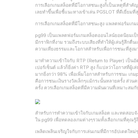
การเลือกเกมสล็อตที่มีโอกาสชนะสูงก็เป็นเหตุที่สำคั
เลยทำขึ้นเพื่อชี้แนะทางเข้าเล่น PGSLOT ที่ดีเยี่ยมท
การเลือกเกมสล็อตที่มีโอกาสชนะสูง แพลตฟอร์มเกมส
pg99 เป็นแพลตฟอร์มเกมสล็อตออนไลน์ยอดนิยมเป็นอ
มีกราฟิกที่งาม รวมถึงระบบเสียงที่ทำให้ผู้เล่นรู้สึกตื
ความเที่ยงธรรมและโอกาสสำหรับเพื่อการชนะที่สูง
มาทำความเข้าใจกับ RTP (Return to Player) เป็นอัต
เปอร์เซ็นต์ แล้วก็ยิ่งค่า RTP สูง ก็แปลว่าโอกาสที่ผู
มากยิ่งกว่า 98% เพื่อเพิ่มโอกาสสำหรับการชนะ เกมp
คือการชนะเงินรางวัลเล็กๆแม้กระนั้นหลายครั้ง ส่วนค
ครั้ง ควรเลือกเกมสล็อตที่มีความผันผวนที่เหมาะสม
สำหรับการทำความเข้าใจกับเกมสล็อต และทดสอบจัง
ใน pg99 เพื่อทดลองเกมต่างๆรวมทั้งเลือกเกมที่คุณรู้
เพลิดเพลินเจริญใจกับการเล่นเกมที่มีการอัปเดตใหม่