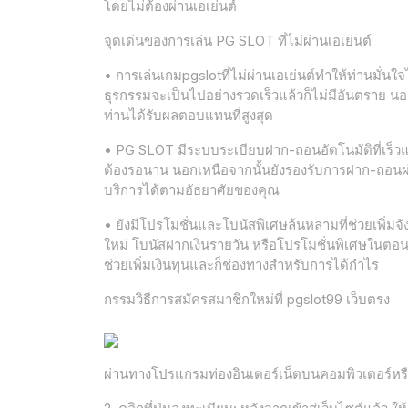
โดยไม่ต้องผ่านเอเย่นต์
จุดเด่นของการเล่น PG SLOT ที่ไม่ผ่านเอเย่นต์
• การเล่นเกมpgslotที่ไม่ผ่านเอเย่นต์ทำให้ท่านมั่
ธุรกรรมจะเป็นไปอย่างรวดเร็วแล้วก็ไม่มีอันตราย นอ
ท่านได้รับผลตอบแทนที่สูงสุด
• PG SLOT มีระบบระเบียบฝาก-ถอนอัตโนมัติที่เร็ว
ต้องรอนาน นอกเหนือจากนั้นยังรองรับการฝาก-ถอนผ่
บริการได้ตามอัธยาศัยของคุณ
• ยังมีโปรโมชั่นและโบนัสพิเศษล้นหลามที่ช่วยเพิ่
ใหม่ โบนัสฝากเงินรายวัน หรือโปรโมชั่นพิเศษในต
ช่วยเพิ่มเงินทุนและก็ช่องทางสำหรับการได้กำไร
กรรมวิธีการสมัครสมาชิกใหม่ที่ pgslot99 เว็บตรง
ผ่านทางโปรแกรมท่องอินเตอร์เน็ตบนคอมพิวเตอร์หรือ