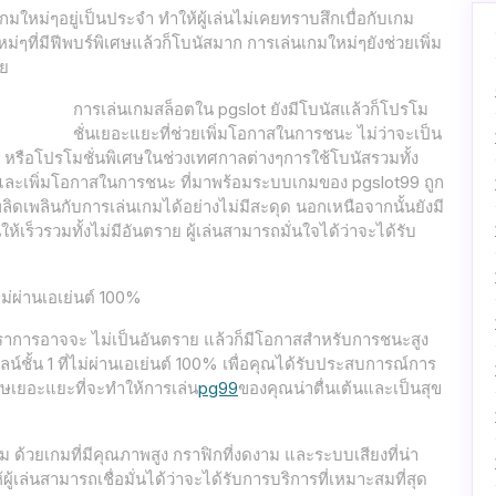
มใหม่ๆอยู่เป็นประจำ ทำให้ผู้เล่นไม่เคยทราบสึกเบื่อกับเกม
่ๆที่มีฟีพบร์พิเศษแล้วก็โบนัสมาก การเล่นเกมใหม่ๆยังช่วยเพิ่ม
วย
การเล่นเกมสล็อตใน pgslot ยังมีโบนัสแล้วก็โปรโม
ชั่นเยอะแยะที่ช่วยเพิ่มโอกาสในการชนะ ไม่ว่าจะเป็น
 หรือโปรโมชั่นพิเศษในช่วงเทศกาลต่างๆการใช้โบนัสรวมทั้ง
่นและเพิ่มโอกาสในการชนะ ที่มาพร้อมระบบเกมของ pgslot99 ถูก
พลิดเพลินกับการเล่นเกมได้อย่างไม่มีสะดุด นอกเหนือจากนั้นยังมี
เร็วรวมทั้งไม่มีอันตราย ผู้เล่นสามารถมั่นใจได้ว่าจะได้รับ
ม่ผ่านเอเย่นต์ 100%
การอาจจะ ไม่เป็นอันตราย แล้วก็มีโอกาสสำหรับการชนะสูง
์ชั้น 1 ที่ไม่ผ่านเอเย่นต์ 100% เพื่อคุณได้รับประสบการณ์การ
ิเศษเยอะแยะที่จะทำให้การเล่น
pg99
ของคุณน่าตื่นเต้นและเป็นสุข
ด้วยเกมที่มีคุณภาพสูง กราฟิกที่งดงาม และระบบเสียงที่น่า
้เล่นสามารถเชื่อมั่นได้ว่าจะได้รับการบริการที่เหมาะสมที่สุด