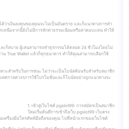
นใจได้ว่าเงินลงทุนของคุณจะไม่เป็นอันตราย และก็แนวทางการทำ
กเหนือจากนี้ยังไม่มีการหักค่าธรรมเนียมหรือค่าตอบแทน ทำให้
และก็สบาย ผู้เล่นสามารถทำธุรกรรมได้ตลอด 24 ชั่วโมงโดยไม่
าน True Wallet แล้วก็ทุกธนาคาร ทำให้คุณสามารถเลือกใช้
มจังหวะสำหรับในการชนะ ไม่ว่าจะเป็นโบนัสต้อนรับสำหรับสมาชิก
อนเทศกาลต่างๆการใช้โปรโมชั่นและก็โบนัสอย่างถูกแนวทางจะ
1. เข้าสู่เว็บไซต์ pgslot99: การสมัครเป็นสมาชิก
ใหม่เริ่มต้นที่การเข้าถึงเว็บ pgslot99 เว็บตรง
เครื่องมือโทรศัพท์มือถือของคุณ ไปที่หน้าแรกของเว็บไซต์