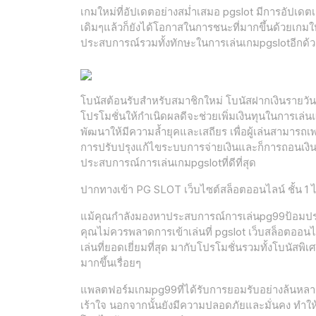
เกมใหม่ที่อัปเดตอย่างสม่ำเสมอ pgslot มีการอัปเดตเก
เดิมๆแล้วก็ยังได้โอกาสในการชนะที่มากขึ้นด้วยเกมใหม
ประสบการณ์รวมทั้งทักษะในการเล่นเกมpgslotอีกด้
โบนัสต้อนรับสำหรับสมาชิกใหม่ โบนัสฝากเงินรายวัน
โปรโมชั่นให้กำเนิดผลดีจะช่วยเพิ่มเงินทุนในการเล
พัฒนาให้มีความล้ำยุคและเสถียร เพื่อผู้เล่นสามารถเ
การปรับปรุงแก้ไขระบบการจ่ายเงินและก็การถอนเงินให้
ประสบการณ์การเล่นเกมpgslotที่ดีที่สุด
ปากทางเข้า PG SLOT เว็บไซต์สล็อตออนไลน์ ชั้น 1 ไ
แม้คุณกำลังมองหาประสบการณ์การเล่นpg99ป้อมปรา
คุณไม่ควรพลาดการเข้าเล่นที่ pgslot เว็บสล็อตออนไลน
เล่นที่ยอดเยี่ยมที่สุด มากับโปรโมชั่นรวมทั้งโบนัสพ
มากขึ้นเรื่อยๆ
แพลตฟอร์มเกมpg99ที่ได้รับการยอมรับอย่างล้นหลาม 
เร้าใจ นอกจากนั้นยังมีความปลอดภัยและมั่นคง ทำให้ผู