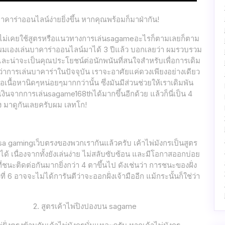
คาร่าออนไลน์ง่ายยิ่งขึ้น หากคุณพร้อมก็มาฝ่ากัน!
งไม่เคยใช้สูตรหรือแนวทางการเล่นsagameอะไรก็ตามเลยก็ตาม
มเองเล่นบาคาร่าออนไลน์มาได้ 3 ปีแล้ว บอกเลยว่า ผมรวบรวม
ละน่าจะเป็นคุณประโยชน์ต่อนักพนันที่สนใจสำหรับเพื่อการเดิม
่าการเล่นบาคาร่าในปัจจุบัน เราจะอาศัยแค่ดวงเพียงอย่างเดียว
นื้อหานิดๆหน่อยๆมากกว่านั้น ซึ่งมันมีส่วนช่วยให้เราเดิมพัน
ำเงินจากการเล่นsagame168thได้มากขึ้นอีกด้วย แล้วก็นี่เป็น 4
้าง มาดูกันเลยครับผม เลทโก!
ากsa gamingเว็บตรงของพวกเรากันแล้วครับ เค้าไพ่มังกรเป็นสูตร
ได้ เนื่องจากทั้งยังเล่นง่าย ไม่สลับซับซ้อน และมีโอกาสออกบ่อย
่งที่ชนะติดต่อกันมากยิ่งกว่า 4 ตาขึ้นไป ดังเช่นว่า การชนะของฝั่ง
งที่ 6 อาจจะไม่ได้การันตีว่าจะออกฝั่งเจ้ามืออีก แม้กระนั้นก็ใช่ว่า
2. สูตรเค้าไพ่ปิงปองบน sagame