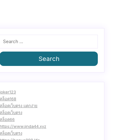
Search
joker123
สล็อต168
สล็อตเว็บตรง แตกง่าย
สล็อตเว็บตรง
สล็อต66
https://www.jinda44.xyz
สล็อตเว็บตรง