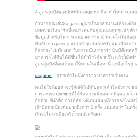
4 สูตรสุดปังของนักพนัน sagame ที่จะทำให้การเล่นบา
ถ้าหากคุณเล่นSa gamingมาเป็นเวลานานแล้ว แต่ยั
บทความในพาร์ทนี้เหมาะสมกับคุณแบบสุดๆแน่ๆ ตัวผ
ข้อมูลสำหรับในการเล่นบาคาร่ามาจำนวนไม่ใช่น้อยแ
พันกับ sa gaming แบบสุดๆแน่นอนครับผม เนื่องจากว
ก็อาจจะไม่เพียงพอ ในการพนันบาคาร่า มันมีดีเทลหรือเ
บาคาร่าได้ดิบได้ดีขึ้น ได้กำไรได้มากขึ้น แล้วก็ยังท
สูตรสุดปังที่ผมเก็บมาให้ท่านในเนื้อหานี้ จะมีอะไรบ
sagame
1. สูตรเค้าไพ่มังกรจาก บาคาร่าเว็บตรง
คนไม่ใช่น้อยน่าจะรู้จักดีกันดีกับสูตรเค้าไพ่มังกรจ
การเล่นsa gamingที่ได้รับความนิยมมากที่สุดเลยก็ว่า
อีกด้วย ซึ่งก็คือ การที่ห้องเดิมพันนั้นๆมีการออกไพ่ฝั
เจ้ามือต่อเนื่องกันมากยิ่งกว่า 5 ครั้ง แน่นอนว่า ในครั้
มันจะไม่น่าเสี่ยงจริงไหมล่ะครับผม