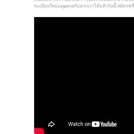
ทะเบียนใหม่sagameกับพวกเราได้แล้ววันนี้ สมัครฟรี