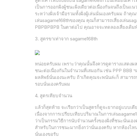
สูตรเค้าไพ่ปิงปองบน sagame168th เป็นเหมือนเค้าไพ่
เป็นการออกฝั่งผู้ชนะฝั่งเดียวต่อเนื่องกันจนถึงเป็นแ
ระหว่างฝั่งเจ้ามือรวมทั้งฝั่งผู้เล่นนั่นเองครับผม ถ้
เล่นsagame168thของคุณ คุณก็สามารถเสี่ยงเล่นsaga
PBPBPBPB ในตาต่อไป คุณอาจจะทดลองเสี่ยงเดิมพันเป็
3. สูตรขาเท่าจาก sagame168th
หน่อยครับผม เพราะว่าคุณนั้นจึงควรดูตารางแสดงผลลัพธ์ม
ชนะต่อเนื่องกันในจำนวนที่เสมอกัน เช่น PPP BBB ฯล
ผลลัพธ์นั่นเองนะครับ ถ้าเกิดคุณจะพนันล่ะก็ สามารถ
รอบนั่นเองครับผม
4. สูตรเทียบจำนวน
แล้วก็สุดท้าย จะเรียกว่าเป็นสูตรก็ดูจะยากอยู่แบบเดี
เนื่องจากการเปรียบเทียบปริมาณในการเล่นsagame168t
ว่าเป็นกรรมวิธีการนับจำนวนครั้งของฝั่งที่ชนะนั่นเองค
สำหรับในการชนะมากยิ่งกว่านั่นเองครับ หากห้องไหนมีทิ
นั่นเองขอรับ