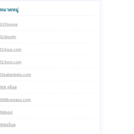
หมวดหมู่
037movie
123lionth
123xos.com
123xos.com
13satanbets.com
168 สล็อต
1688vegasx.com
168slot
168สล็อต