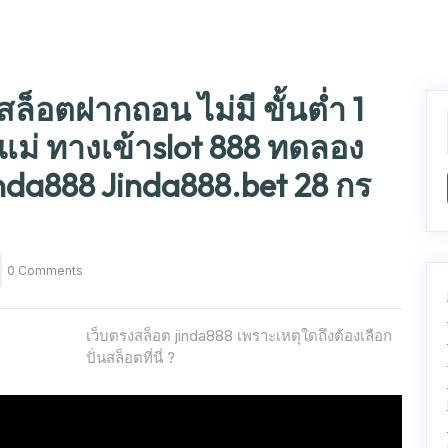
สล็อตฝากถอน ไม่มี ขั้นต่ำ 1
บแม่ ทางเข้าslot 888 ทดลอง
inda888 Jinda888.bet 28 กร
0 Comments
เว็บตรงสล็อต jinda888 เพราะเหตุใดถึงต้องเลือก
ปั่นสล็อตที่นี่ ?