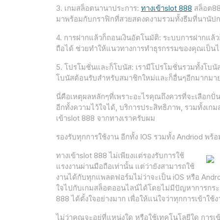
3. เกมสล็อตนานาประการ:
ทางเข้าslot 888
สล็อต88
มาพร้อมกับกราฟิกที่สวยสดงดงามรวมทั้งธีมที่นานัปกา
4. การฝากแล้วก็ถอนเงินอัตโนมัติ: ระบบการฝากแล้วก
ถือได้ ช่วยทำให้แนวทางการทำธุรกรรมของคุณเป็น
5. โปรโมชั่นและก็โบนัส: เรามีโปรโมชั่นรวมทั้งโบนัส
โบนัสต้อนรับสำหรับสมาชิกใหม่และก็อื่นๆอีกมากมา
นี่คือเหตุผลหลักๆที่เพราะอะไรคุณถึงควรที่จะเลือกปั
อีกทั้งความไว้ใจได้, บริการประสิทธิภาพ, รวมทั้งเ
เข้าslot 888 จากทางเราครับผม
รองรับทุกการใช้งาน อีกทั้ง IOS รวมทั้ง Andriod พร้
ทางเข้าslot 888 ไม่เพียงแต่รองรับการใช้
แรงงานผ่านมือถือเท่านั้น แต่ว่ายังสามารถใช้
งานได้กับทุกแพลตฟอร์มไม่ว่าจะเป็น iOS หรือ Androi
ใจไปกับเกมสล็อตออนไลน์ได้โดยไม่มีปัญหาการกระตุกห
888 ได้ตั้งใจอย่างมาก เพื่อให้แน่ใจว่าทุกการเข้าใช
ไม่ว่าคุณจะอยู่ที่แหน่งใด หรือใช้เทคโนโลยีใด การเ