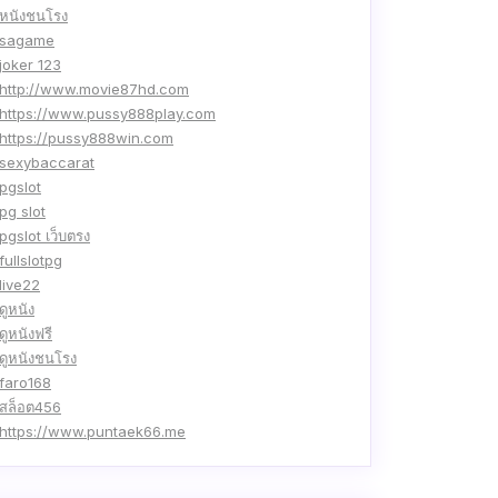
หนังชนโรง
sagame
joker 123
http://www.movie87hd.com
https://www.pussy888play.com
https://pussy888win.com
sexybaccarat
pgslot
pg slot
pgslot เว็บตรง
fullslotpg
live22
ดูหนัง
ดูหนังฟรี
ดูหนังชนโรง
faro168
สล็อต456
https://www.puntaek66.me