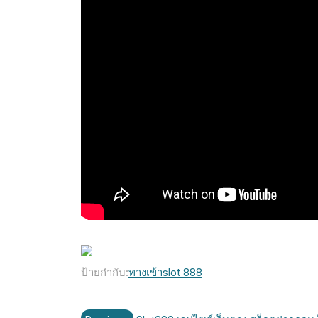
ป้ายกำกับ:
ทางเข้าslot 888