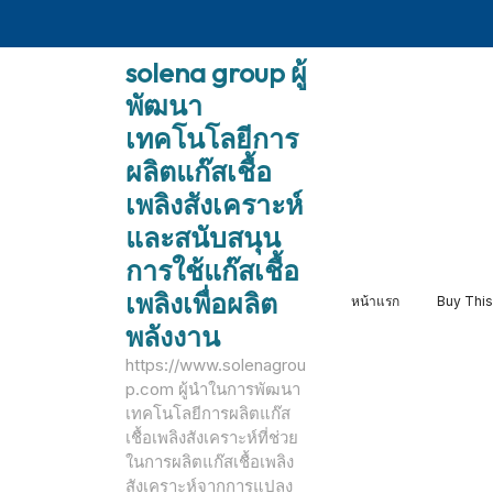
Skip
solena group ผู้
to
พัฒนา
content
เทคโนโลยีการ
ผลิตแก๊สเชื้อ
เพลิงสังเคราะห์
และสนับสนุน
การใช้แก๊สเชื้อ
เพลิงเพื่อผลิต
หน้าแรก
Buy Thi
พลังงาน
https://www.solenagrou
p.com ผู้นำในการพัฒนา
เทคโนโลยีการผลิตแก๊ส
เชื้อเพลิงสังเคราะห์ที่ช่วย
ในการผลิตแก๊สเชื้อเพลิง
สังเคราะห์จากการแปลง