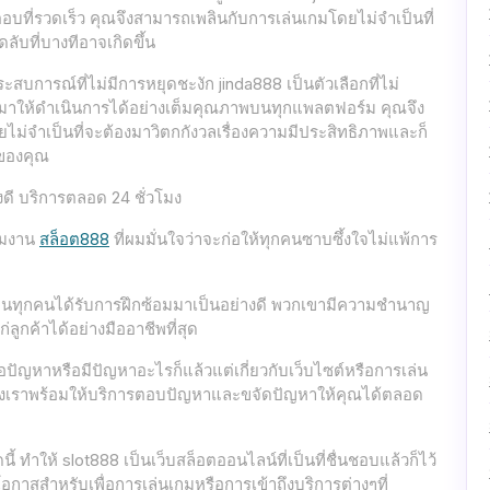
้ตอบที่รวดเร็ว คุณจึงสามารถเพลินกับการเล่นเกมโดยไม่จำเป็นที่
ลับที่บางทีอาจเกิดขึ้น
สบการณ์ที่ไม่มีการหยุดชะงัก jinda888 เป็นตัวเลือกที่ไม่
บมาให้ดำเนินการได้อย่างเต็มคุณภาพบนทุกแพลตฟอร์ม คุณจึง
ดยไม่จำเป็นที่จะต้องมาวิตกกังวลเรื่องความมีประสิทธิภาพและก็
ของคุณ
ี บริการตลอด 24 ชั่วโมง
ีมงาน
สล็อต888
ที่ผมมั่นใจว่าจะก่อให้ทุกคนซาบซึ้งใจไม่แพ้การ
ำงานทุกคนได้รับการฝึกซ้อมมาเป็นอย่างดี พวกเขามีความชำนาญ
่ลูกค้าได้อย่างมืออาชีพที่สุด
ปัญหาหรือมีปัญหาอะไรก็แล้วแต่เกี่ยวกับเว็บไซต์หรือการเล่น
ของเราพร้อมให้บริการตอบปัญหาและขจัดปัญหาให้คุณได้ตลอด
้ ทำให้ slot888 เป็นเว็บสล็อตออนไลน์ที่เป็นที่ชื่นชอบแล้วก็ไว้
โอกาสสำหรับเพื่อการเล่นเกมหรือการเข้าถึงบริการต่างๆที่