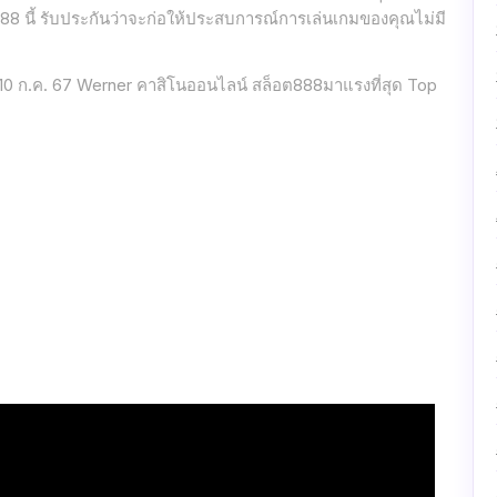
nda888 นี้ รับประกันว่าจะก่อให้ประสบการณ์การเล่นเกมของคุณไม่มี
 10 ก.ค. 67 Werner คาสิโนออนไลน์ สล็อต888มาแรงที่สุด Top