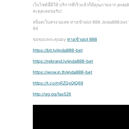
เว็บไซต์นี้มีให้ บริการที่เร็วแล้วก็มีคุณภาพจาก ji
สะดุดเลยขอรับ!
สล็อตเว็บตรงวอเลท ทางเข้าslot 888 Jinda888.bet
94
ขอขอบพระคุณby
ทางเข้าslot 888
https://bit.ly/jinda888-bet
https://rebrand.ly/jinda888-bet
https://wow.in.th/jinda888-bet
https://t.co/mRZQxQlQ69
http://gg.gg/1as526