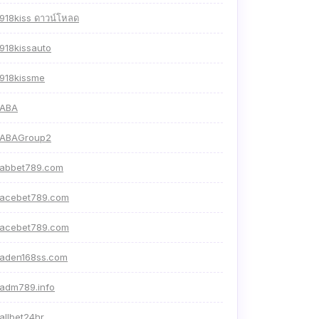
918kiss ดาวน์โหลด
918kissauto
918kissme
ABA
ABAGroup2
abbet789.com
acebet789.com
acebet789.com
aden168ss.com
adm789.info
allbet24hr