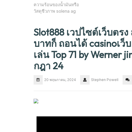
ความร้อนของน้ำมันหรือ
วัสดุชีวภาพ solena ag
Slot888 เวปไซต์เว็บตรง 
บาทก็ ถอนได้ casinoเว็
เล่น Top 71 by Werner j
กฎา 24
20 พฤษภาคม, 2024
Stephen Powell