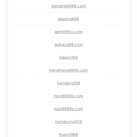
gamehit8888.com
gaojing888
gem99ths.com
gobaza88.com
happy168
hengheng9899.com
hengjing168
hiso8888s.com
hiso8888s.com
hongkong456
huayhit88