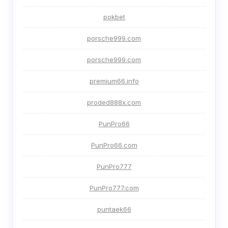
pokbet
porsche999.com
porsche999.com
premium66.info
proded888x.com
PunPro66
PunPro66.com
PunPro777
PunPro777.com
puntaek66