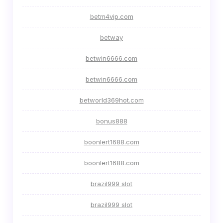
betm4vip.com
betway
betwin6666.com
betwin6666.com
betworld369hot.com
bonus888
boonlert1688.com
boonlert1688.com
brazil999 slot
brazil999 slot