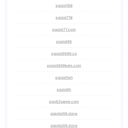
pgslot168
pgslot718
pgslot77.com
pgslot99
pgslot9999.co
pgslot999bets.com
pgslotfish
pgslotth
pgx62game.com
playlist99.store
playlist99.store