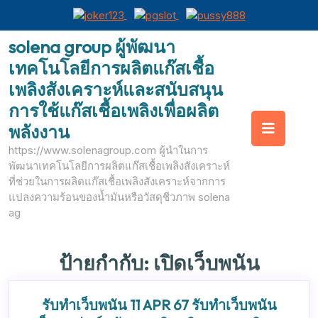
Skip
solena group ผู้พัฒนา
to
เทคโนโลยีการผลิตแก๊สเชื้อ
content
เพลิงสังเคราะห์และสนับสนุน
การใช้แก๊สเชื้อเพลิงเพื่อผลิต
Op
พลังงาน
https://www.solenagroup.com ผู้นำในการ
But
พัฒนาเทคโนโลยีการผลิตแก๊สเชื้อเพลิงสังเคราะห์
ที่ช่วยในการผลิตแก๊สเชื้อเพลิงสังเคราะห์จากการ
แปลงความร้อนของน้ำมันหรือวัสดุชีวภาพ solena
ag
ป้ายกำกับ:
เปิดเว็บพนัน
รับทำเว็บพนัน 11 APR 67 รับทำเว็บพนัน