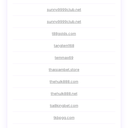
sunny9999club.net
sunny9999club.net
t88golds.com
tangtem168
temmax69
thaisiambet.store
thehulk888.com
thehulk888.net
tia8kingbet.com
tkbpgg.com