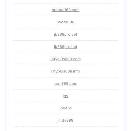
hubbet168.com
hydra888
ib888pro.bet
ib888pro.bet
infyplus888.com
infyplus888.info
item388.com
jav
jinda55
jinda888