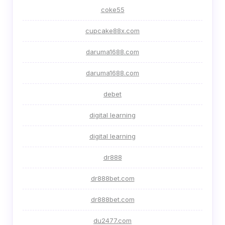
coke55
cupcake88x.com
daruma1688.com
daruma1688.com
debet
digital learning
digital learning
dr888
dr888bet.com
dr888bet.com
du2477.com