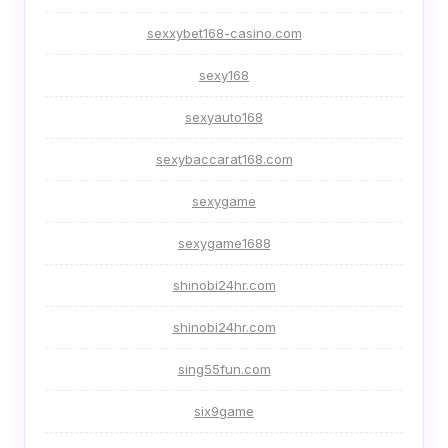
sexxybet168-casino.com
sexy168
sexyauto168
sexybaccarat168.com
sexygame
sexygame1688
shinobi24hr.com
shinobi24hr.com
sing55fun.com
six9game