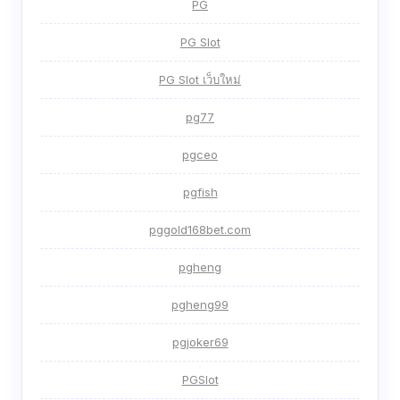
PG
PG Slot
PG Slot เว็บใหม่
pg77
pgceo
pgfish
pggold168bet.com
pgheng
pgheng99
pgjoker69
PGSlot