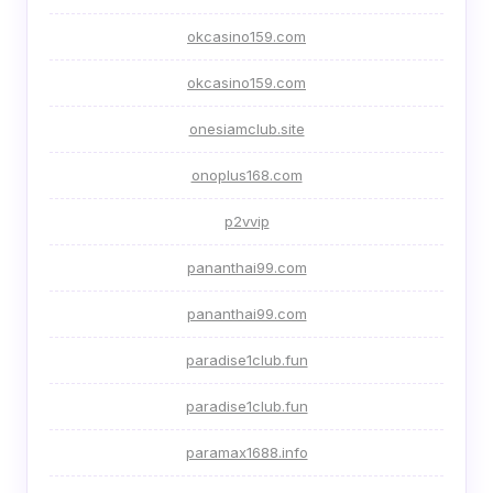
okcasino159.com
okcasino159.com
onesiamclub.site
onoplus168.com
p2vvip
pananthai99.com
pananthai99.com
paradise1club.fun
paradise1club.fun
paramax1688.info