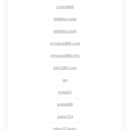
hydra888
ib888pro.bet
ib888pro.bet
infyplus888.com
infyplus888.info
item388.com
jav
jinda55
jinda888
Joker123
joker123auto