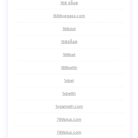
168 สล็อต
1688vegasx.com
168slot
168สล็อต
188bet
188betth
1xbet
1xbetth
1xgameth.com
789plus.com
789plus.com