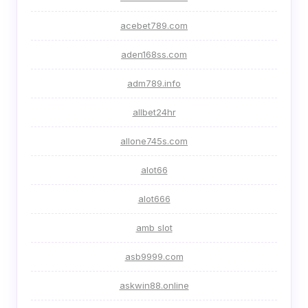
acebet789.com
aden168ss.com
adm789.info
allbet24hr
allone745s.com
alot66
alot666
amb slot
asb9999.com
askwin88.online