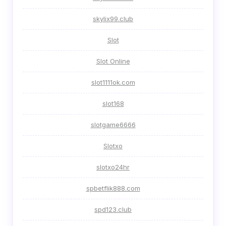
skylix99.club
Slot
Slot Online
slot1111ok.com
slot168
slotgame6666
Slotxo
slotxo24hr
spbetflik888.com
spd123.club