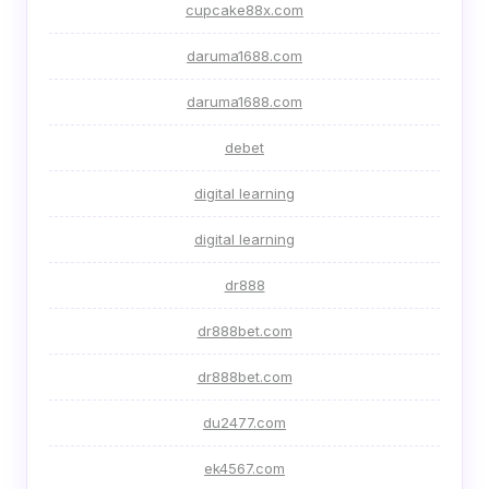
cupcake88x.com
daruma1688.com
daruma1688.com
debet
digital learning
digital learning
dr888
dr888bet.com
dr888bet.com
du2477.com
ek4567.com