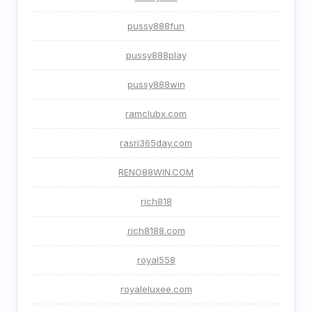
pussy888fun
pussy888play
pussy888win
ramclubx.com
rasri365day.com
RENO88WIN.COM
rich818
rich8188.com
royal558
royaleluxee.com