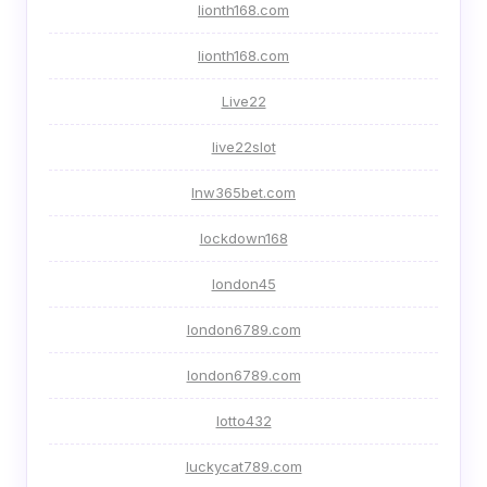
lionth168.com
lionth168.com
Live22
live22slot
lnw365bet.com
lockdown168
london45
london6789.com
london6789.com
lotto432
luckycat789.com