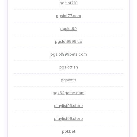
pgslot718
pgslot77.com
pgslot99
pgslot9999.co
pgslot999bets.com
pgslotfish
pgslotth
pgx62game.com
playlist99.store
playlist99.store
pokbet