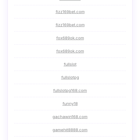
fizz169bet.com
fizz169bet.com
fox689ok.com
fox689ok.com
fullslot
fullslotpg
fullslotpg168.com
funny18
gachawin168.com
gamehit8888.com