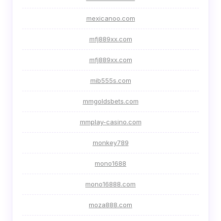
mexicanoo.com
mfj889xx.com
mfj889xx.com
mib555s.com
mmgoldsbets.com
mmplay-casino.com
monkey789
mono1688
mono16888.com
moza888.com