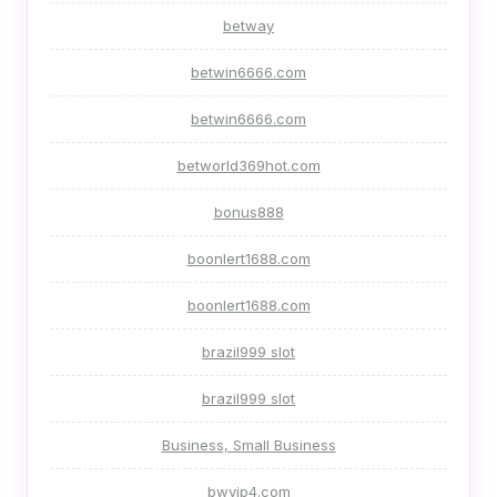
betway
betwin6666.com
betwin6666.com
betworld369hot.com
bonus888
boonlert1688.com
boonlert1688.com
brazil999 slot
brazil999 slot
Business, Small Business
bwvip4.com