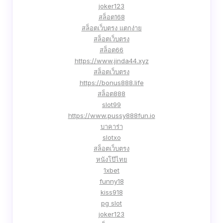
joker123
สล็อต168
สล็อตเว็บตรง แตกง่าย
สล็อตเว็บตรง
สล็อต66
https://www.jinda44.xyz
สล็อตเว็บตรง
https://bonus888.life
สล็อต888
slot99
https://www.pussy888fun.io
บาคาร่า
slotxo
สล็อตเว็บตรง
หนังโป๊ไทย
1xbet
funny18
kiss918
pg slot
joker123