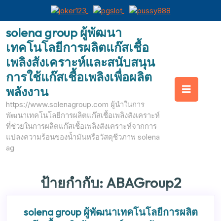
Skip
solena group ผู้พัฒนา
to
เทคโนโลยีการผลิตแก๊สเชื้อ
content
เพลิงสังเคราะห์และสนับสนุน
การใช้แก๊สเชื้อเพลิงเพื่อผลิต
Op
พลังงาน
https://www.solenagroup.com ผู้นำในการ
But
พัฒนาเทคโนโลยีการผลิตแก๊สเชื้อเพลิงสังเคราะห์
ที่ช่วยในการผลิตแก๊สเชื้อเพลิงสังเคราะห์จากการ
แปลงความร้อนของน้ำมันหรือวัสดุชีวภาพ solena
ag
ป้ายกำกับ:
ABAGroup2
solena group ผู้พัฒนาเทคโนโลยีการผลิต