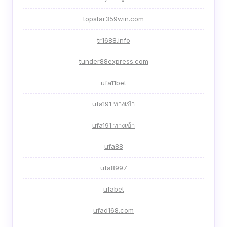
topstar359win.com
tr1688.info
tunder88express.com
ufa11bet
ufa191 ทางเข้า
ufa191 ทางเข้า
ufa88
ufa8997
ufabet
ufad168.com