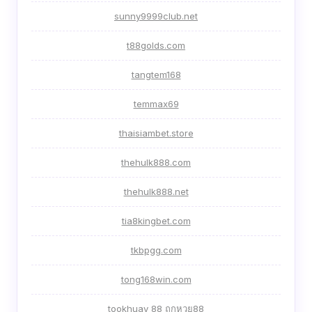
sunny9999club.net
t88golds.com
tangtem168
temmax69
thaisiambet.store
thehulk888.com
thehulk888.net
tia8kingbet.com
tkbpgg.com
tong168win.com
tookhuay 88 ถูกหวย88