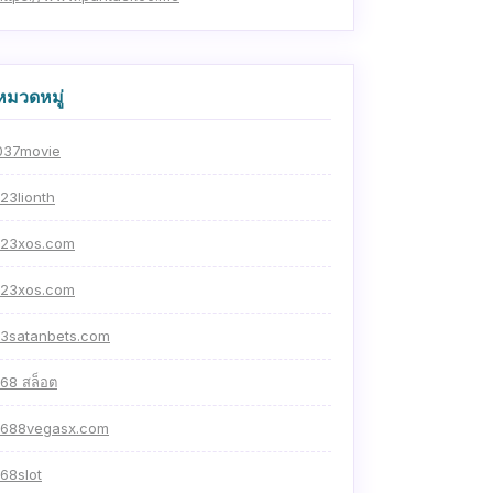
หมวดหมู่
037movie
123lionth
123xos.com
123xos.com
13satanbets.com
168 สล็อต
1688vegasx.com
168slot