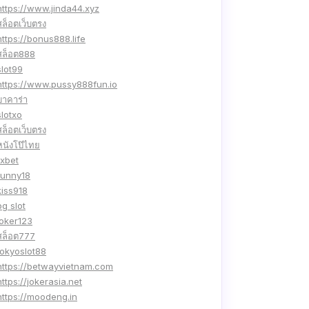
https://www.jinda44.xyz
สล็อตเว็บตรง
https://bonus888.life
สล็อต888
slot99
https://www.pussy888fun.io
บาคาร่า
slotxo
สล็อตเว็บตรง
หนังโป๊ไทย
1xbet
funny18
kiss918
pg slot
joker123
สล็อต777
tokyoslot88
https://betwayvietnam.com
https://jokerasia.net
https://moodeng.in