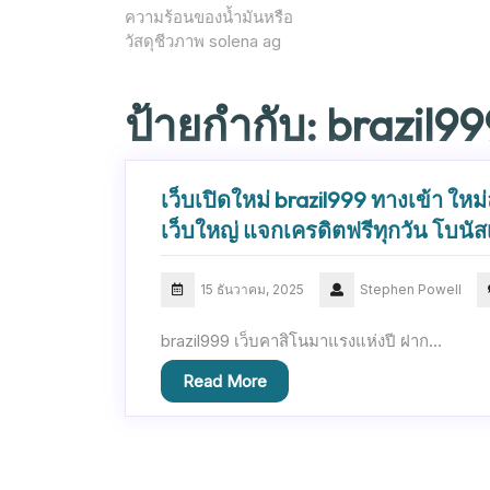
ความร้อนของน้ำมันหรือ
วัสดุชีวภาพ solena ag
ป้ายกำกับ:
brazil99
เว็บเปิดใหม่ brazil999 ทางเข้า ใหม
เว็บใหญ่ แจกเครดิตฟรีทุกวัน โบนั
15 ธันวาคม, 2025
Stephen Powell
brazil999 เว็บคาสิโนมาแรงแห่งปี ฝาก…
Read More