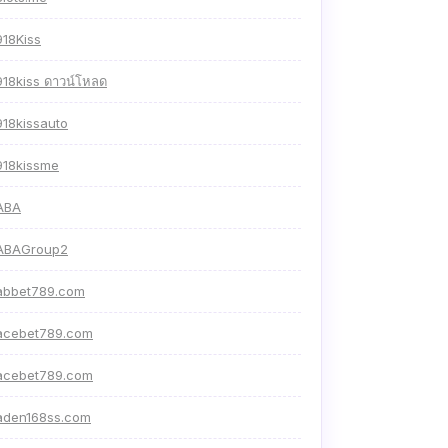
918Kiss
918kiss ดาวน์โหลด
918kissauto
918kissme
ABA
ABAGroup2
abbet789.com
acebet789.com
acebet789.com
aden168ss.com