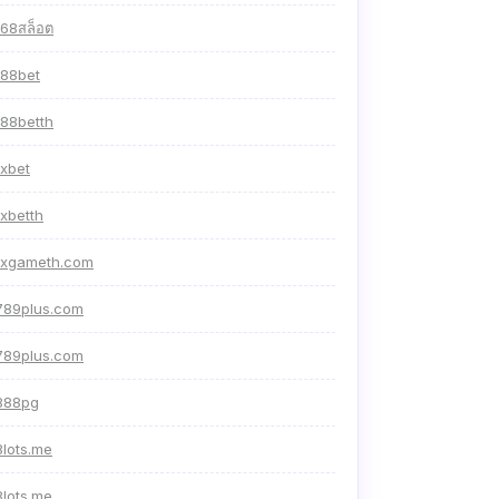
168สล็อต
188bet
188betth
1xbet
1xbetth
1xgameth.com
789plus.com
789plus.com
888pg
8lots.me
8lots.me