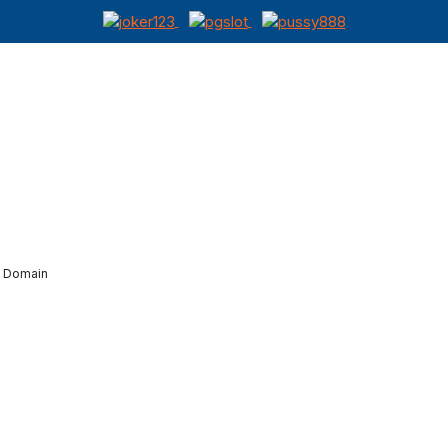
s Domain