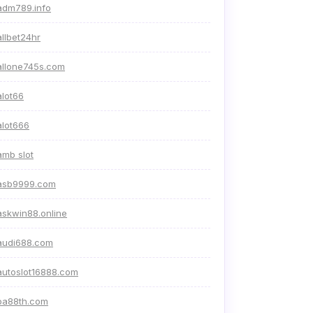
adm789.info
allbet24hr
allone745s.com
alot66
alot666
amb slot
asb9999.com
askwin88.online
audi688.com
autoslot16888.com
ba88th.com