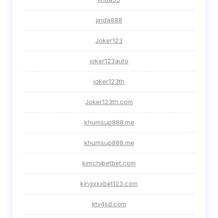
jinda888
Joker123
joker123auto
joker123th
Joker123th.com
khumsup888.me
khumsup888.me
kimchibetbet.com
kingxxxbet123.com
ktv4sd.com