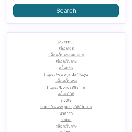
Search
joker123
สล็อต168
สล็อตเว็บตรง แตกง่าย
สล็อตเว็บตรง
สล็อต66
https://www.jinda44.xyz
สล็อตเว็บตรง
https://bonus888.life
สล็อต888
slot99
https://www.pussy888fun.io
บาคาร่า
slotxo
สล็อตเว็บตรง