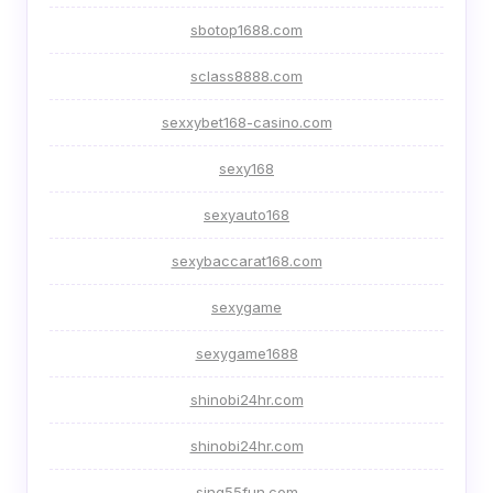
sbotop1688.com
sclass8888.com
sexxybet168-casino.com
sexy168
sexyauto168
sexybaccarat168.com
sexygame
sexygame1688
shinobi24hr.com
shinobi24hr.com
sing55fun.com