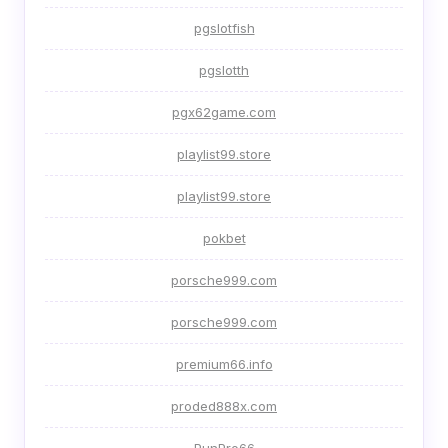
pgslotfish
pgslotth
pgx62game.com
playlist99.store
playlist99.store
pokbet
porsche999.com
porsche999.com
premium66.info
proded888x.com
PunPro66