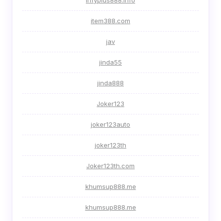
item388.com
jav
jinda55
jinda888
Joker123
joker123auto
joker123th
Joker123th.com
khumsup888.me
khumsup888.me