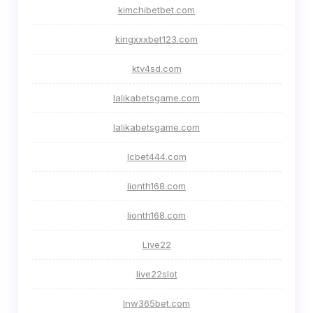
kimchibetbet.com
kingxxxbet123.com
ktv4sd.com
lalikabetsgame.com
lalikabetsgame.com
lcbet444.com
lionth168.com
lionth168.com
Live22
live22slot
lnw365bet.com