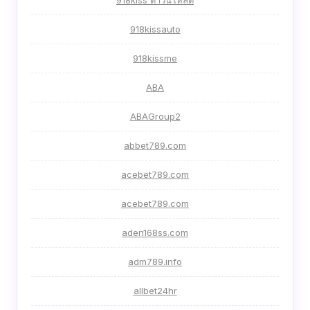
918kissauto
918kissme
ABA
ABAGroup2
abbet789.com
acebet789.com
acebet789.com
aden168ss.com
adm789.info
allbet24hr