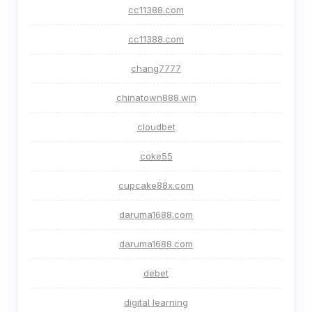
cc11388.com
cc11388.com
chang7777
chinatown888.win
cloudbet
coke55
cupcake88x.com
daruma1688.com
daruma1688.com
debet
digital learning