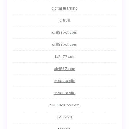
digital learning
dr888
dr888bet.com
dr888bet.com
du2477.com
ek4567.com
erisauto.site
erisauto.site
eu369clubs.com
FAFA123
faro168