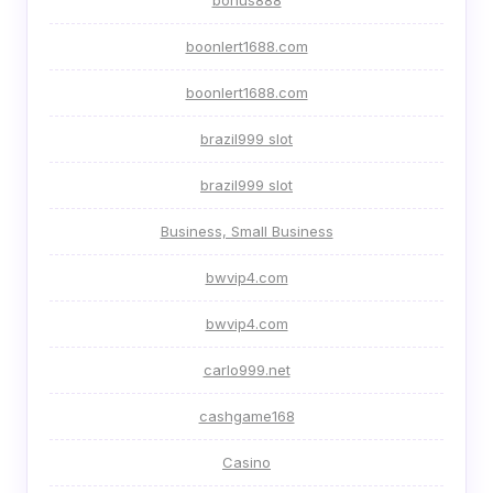
boonlert1688.com
boonlert1688.com
brazil999 slot
brazil999 slot
Business, Small Business
bwvip4.com
bwvip4.com
carlo999.net
cashgame168
Casino