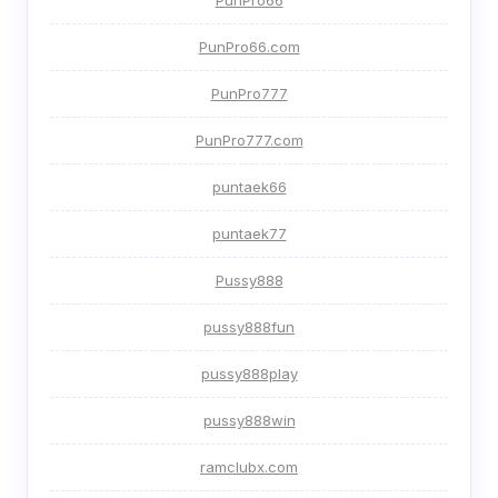
PunPro66.com
PunPro777
PunPro777.com
puntaek66
puntaek77
Pussy888
pussy888fun
pussy888play
pussy888win
ramclubx.com