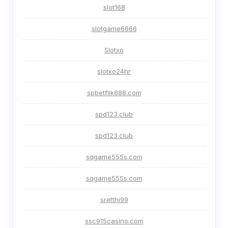
slot168
slotgame6666
Slotxo
slotxo24hr
spbetflik888.com
spd123.club
spd123.club
sqgame555s.com
sqgame555s.com
sretthi99
ssc915casino.com