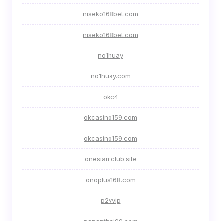
niseko168bet.com
niseko168bet.com
no1huay
no1huay.com
okc4
okcasino159.com
okcasino159.com
onesiamclub.site
onoplus168.com
p2vvip
pananthai99.com