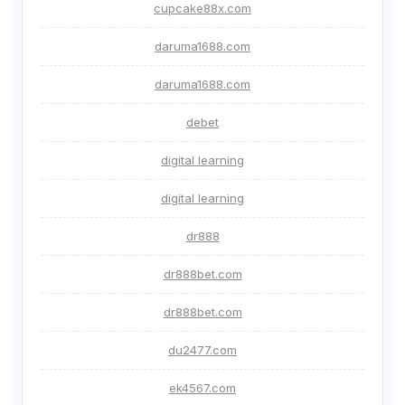
cupcake88x.com
daruma1688.com
daruma1688.com
debet
digital learning
digital learning
dr888
dr888bet.com
dr888bet.com
du2477.com
ek4567.com