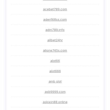
acebet789.com
aden168ss.com
adm789.info
allbet24hr
allone745s.com
alot66
alot666
amb slot
asb9999.com
askwin88.online