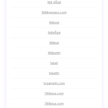
168 สล็อต
1688vegasx.com
168slot
168สล็อต
188bet
188betth
1xbet
1xbetth
1xgameth.com
789plus.com
789plus.com