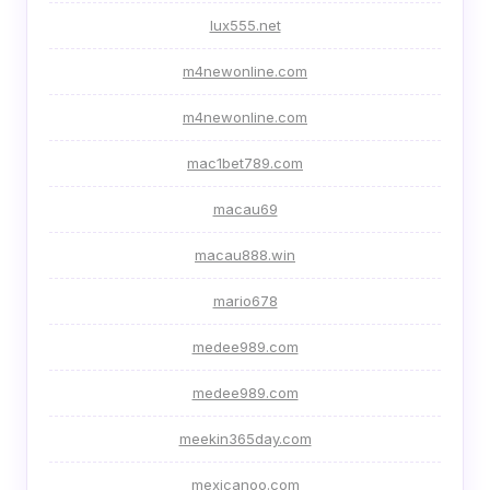
lux555.net
m4newonline.com
m4newonline.com
mac1bet789.com
macau69
macau888.win
mario678
medee989.com
medee989.com
meekin365day.com
mexicanoo.com