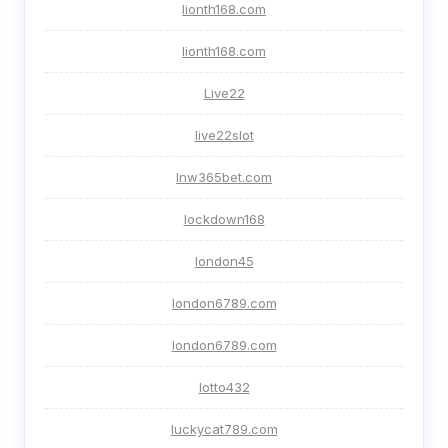
lionth168.com
lionth168.com
Live22
live22slot
lnw365bet.com
lockdown168
london45
london6789.com
london6789.com
lotto432
luckycat789.com