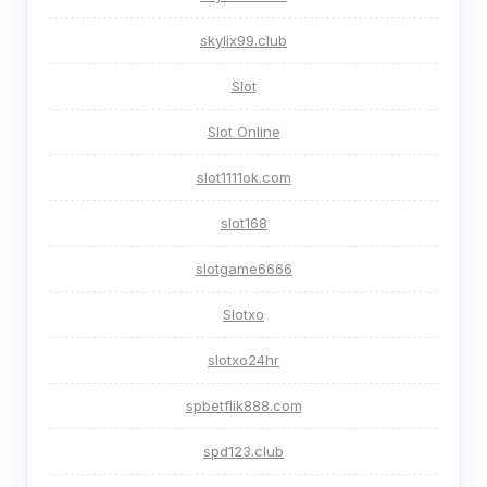
skylix99.club
Slot
Slot Online
slot1111ok.com
slot168
slotgame6666
Slotxo
slotxo24hr
spbetflik888.com
spd123.club