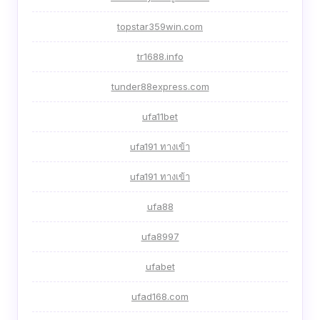
topstar359win.com
tr1688.info
tunder88express.com
ufa11bet
ufa191 ทางเข้า
ufa191 ทางเข้า
ufa88
ufa8997
ufabet
ufad168.com