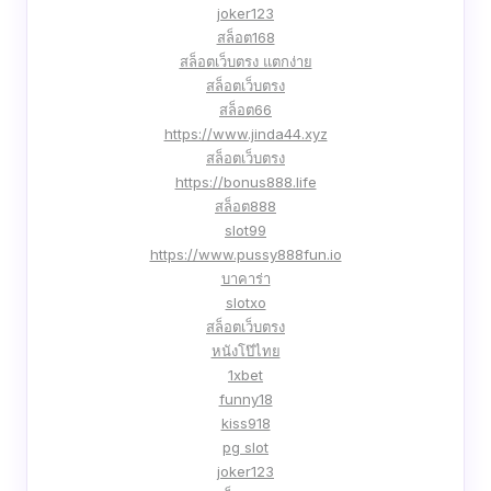
joker123
สล็อต168
สล็อตเว็บตรง แตกง่าย
สล็อตเว็บตรง
สล็อต66
https://www.jinda44.xyz
สล็อตเว็บตรง
https://bonus888.life
สล็อต888
slot99
https://www.pussy888fun.io
บาคาร่า
slotxo
สล็อตเว็บตรง
หนังโป๊ไทย
1xbet
funny18
kiss918
pg slot
joker123