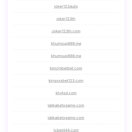
joker123auto
joker123th
Joker123th.com
khumsup888.me
khumsup888.me
kimchibetbet.com
kingxxxbet123.com
ktv4sd.com
lalikabetsgame.com
lalikabetsgame.com
lcbet444.com