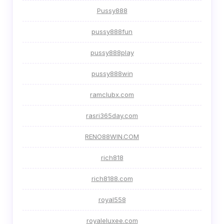
Pussy888
pussy888fun
pussy888play
pussy888win
ramclubx.com
rasri365day.com
RENO88WIN.COM
rich818
rich8188.com
royal558
royaleluxee.com