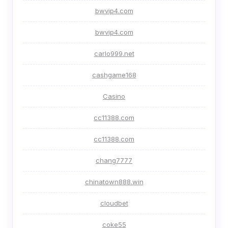
bwvip4.com
bwvip4.com
carlo999.net
cashgame168
Casino
cc11388.com
cc11388.com
chang7777
chinatown888.win
cloudbet
coke55