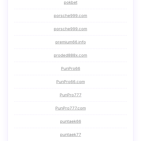
pokbet
porsche999.com
porsche999.com
premium66.info
proded888x.com
PunPro66
PunPro66.com
PunPro777
PunPro777.com
puntaek66
puntaek77