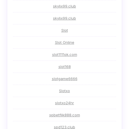
skylix99.club
skylix99.club
Slot
Slot Online
slot1111ok.com
slot168
slotgame6666
Slotxo
slotxo24hr
spbetflik888.com
spd123.club