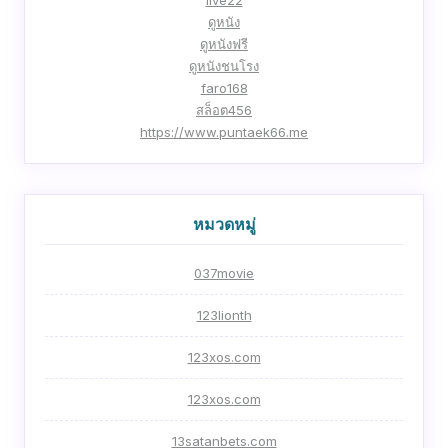
ดูหนัง
ดูหนังฟรี
ดูหนังชนโรง
faro168
สล็อต456
https://www.puntaek66.me
หมวดหมู่
037movie
123lionth
123xos.com
123xos.com
13satanbets.com