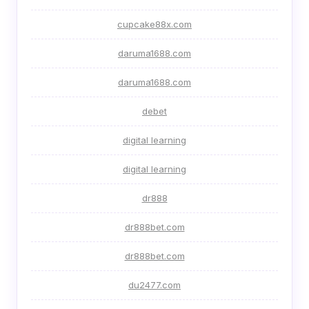
cupcake88x.com
daruma1688.com
daruma1688.com
debet
digital learning
digital learning
dr888
dr888bet.com
dr888bet.com
du2477.com