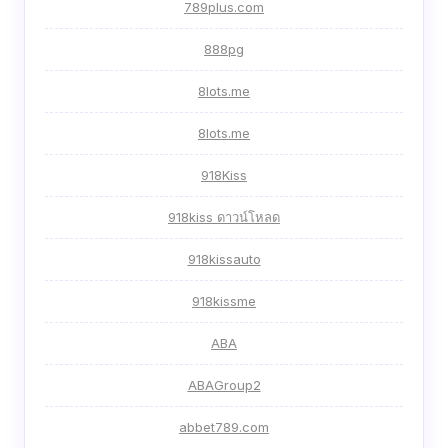
789plus.com
888pg
8lots.me
8lots.me
918Kiss
918kiss ดาวน์โหลด
918kissauto
918kissme
ABA
ABAGroup2
abbet789.com