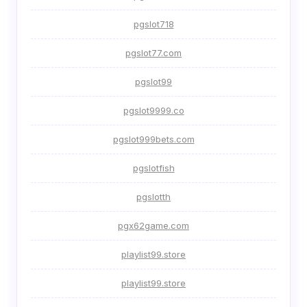
pgslot718
pgslot77.com
pgslot99
pgslot9999.co
pgslot999bets.com
pgslotfish
pgslotth
pgx62game.com
playlist99.store
playlist99.store