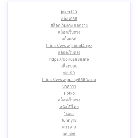
joker123
สล็อต168
สล็อตเว็บตรง แตกง่าย
สล็อตเว็บตรง
สล็อต66
https://www.jinda44.xyz
สล็อตเว็บตรง
https://bonus888.life
สล็อต888
slot99
https://www.pussy888fun.io
บาคาร่า
slotxo
สล็อตเว็บตรง
หนังโป๊ไทย
1xbet
funny18
kiss918
pg slot